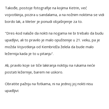
Takođe, postoje fotografije na kojima Ketrin, već
vojvotkinja, pozira u sandalama, a na nožnim noktima se vidi
bordo lak, a Meter je ponudi objašnjenje za to.
"Dres-kod nalaže da nokti na nogama ne bi trebalo da budu
upadljivi, ali to pravilo je malo opuštenije u 21. veku, pa je
možda Vojvotkinja od Kembridža želela da bude malo
ležernija kada je to u pitanju".
Ali, pravilo koje se tiče lakiranja noktiju na rukama neće
postati ležernije, barem ne uskoro.
Obratite pažnju na fotkama, ni na jednoj joj nokti nisu
upadljivi: