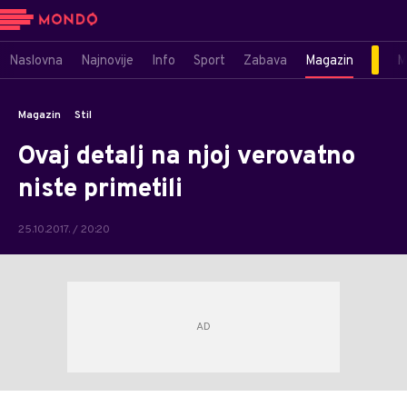
Naslovna
Najnovije
Info
Sport
Zabava
Magazin
M
Magazin
Stil
Ovaj detalj na njoj verovatno
niste primetili
25.10.2017. / 20:20