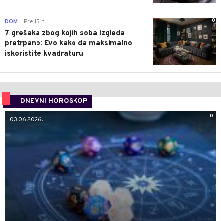
0
DOM
Pre 15 h
|
7 grešaka zbog kojih soba izgleda
pretrpano: Evo kako da maksimalno
iskoristite kvadraturu
DNEVNI HOROSKOP
0
03.06.2026.