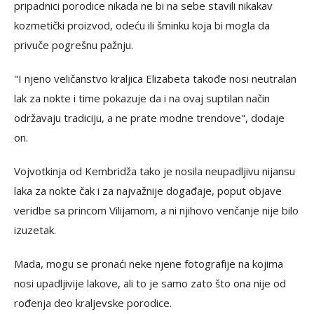
pripadnici porodice nikada ne bi na sebe stavili nikakav
kozmetički proizvod, odeću ili šminku koja bi mogla da
privuče pogrešnu pažnju.
"I njeno veličanstvo kraljica Elizabeta takođe nosi neutralan
lak za nokte i time pokazuje da i na ovaj suptilan način
održavaju tradiciju, a ne prate modne trendove", dodaje
on.
Vojvotkinja od Kembridža tako je nosila neupadljivu nijansu
laka za nokte čak i za najvažnije događaje, poput objave
veridbe sa princom Vilijamom, a ni njihovo venčanje nije bilo
izuzetak.
Mada, mogu se pronaći neke njene fotografije na kojima
nosi upadljivije lakove, ali to je samo zato što ona nije od
rođenja deo kraljevske porodice.