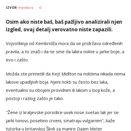
0
IZVOR
mondo.rs
Osim ako niste baš, baš pažljivo analizirali njen
izgled, ovaj detalj verovatno niste zapazili.
Vojvotkinja od Kembridža mora da se pridržava određenih
pravila, a to znači i da ne sme da lakira nokte u jarke boje, a
evo i zašto.
Možda ste primetili da Kejt Midlton na noktima nikada nema
lakove upadljivih boja. Njeni nokti su često bez laka,
eventualno su obojeni providnim ili lakom u boji kože, a
postoji i razlog zašto je tako.
"Žene iz kraljevske porodice uvek nose svetao lak jer se
jarki tonovi, posebno crveni, smatraju vulgarnim", kaže
tutorka u britanskoj Školi za manire Dajen Meter.