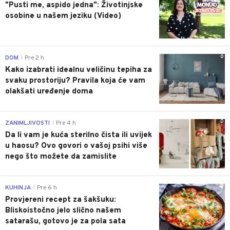
"Pusti me, aspido jedna": Životinjske
osobine u našem jeziku (Video)
0
DOM
Pre 2 h
|
Kako izabrati idealnu veličinu tepiha za
svaku prostoriju? Pravila koja će vam
olakšati uređenje doma
0
ZANIMLJIVOSTI
Pre 4 h
|
Da li vam je kuća sterilno čista ili uvijek
u haosu? Ovo govori o vašoj psihi više
nego što možete da zamislite
0
KUHINJA
Pre 6 h
|
Provjereni recept za šakšuku:
Bliskoistočno jelo slično našem
satarašu, gotovo je za pola sata