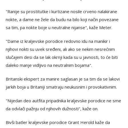
"Ranije su prostitutke i kurtizane nosile crveno nalakirane
nokte, a dame ne žele da budu na bilo koji način povezane
sa tim, pa nokte boje u neutralne nijanse", kaže Meter.
"Dame iz kraljevske porodice redovno idu na manikir i
njihovi nokti su uvek sređeni, ali ako se nekim nesrećnim
slučajem desi da se lak okrnji kada su u javnosti, to će biti
daleko manje vidljivo na neutralnim bojama".
Britanski ekspert za manire saglasan je sa tim da se lakovi
jarkih boja u Britaniji smatraju neukusnim i provokativnim.
"Nijedan deo autfita pripadnika kraljevske porodice ne sme
da odvlači pažnju od njihovih dužnosti", kaže on.
Bivši batler kraljevske porodice Grant Herold kaže da