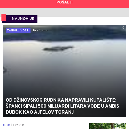
POŠALJI
NAJNOVIJE
0
Pre 5 min
ZANIMLJIVOSTI
OD DŽINOVSKOG RUDNIKA NAPRAVILI KUPALIŠTE:
ŠPANCI SIPALI 500 MILIJARDI LITARA VODE U AMBIS
DUBOK KAO AJFELOV TORANJ
0
100!
Pre 2 h
|