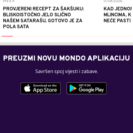
Pre 6 h
07.08.2026.
PROVJERENI RECEPT ZA ŠAKŠUKU:
KAD JEDNOM
BLISKOISTOČNO JELO SLIČNO
MLINCIMA, K
NAŠEM SATARAŠU, GOTOVO JE ZA
NEĆE PASTI
POLA SATA
PREUZMI NOVU MONDO APLIKACIJU
Savršen spoj vijesti i zabave.