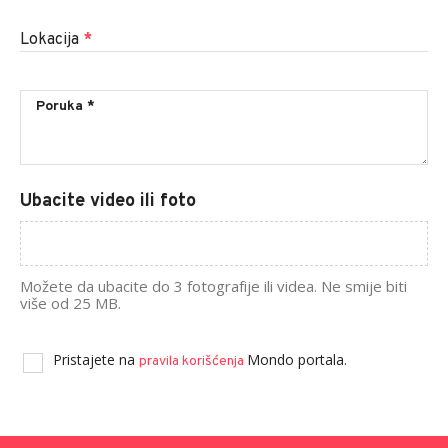
Lokacija
*
Ubacite video ili foto
Možete da ubacite do 3 fotografije ili videa. Ne smije biti
više od 25 MB.
Pristajete na
Mondo portala.
pravila korišćenja