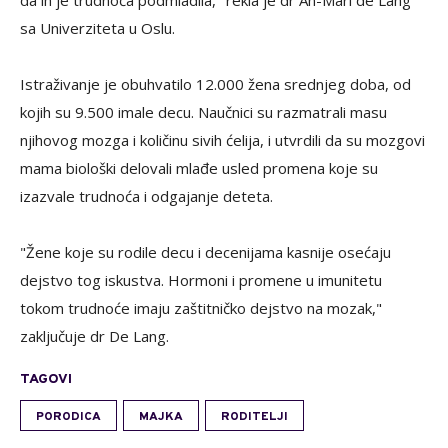
da ih je trudnoća podmladila," rekla je dr An-Mari de Lang
sa Univerziteta u Oslu.
Istraživanje je obuhvatilo 12.000 žena srednjeg doba, od
kojih su 9.500 imale decu. Naučnici su razmatrali masu
njihovog mozga i količinu sivih ćelija, i utvrdili da su mozgovi
mama biološki delovali mlađe usled promena koje su
izazvale trudnoća i odgajanje deteta.
"Žene koje su rodile decu i decenijama kasnije osećaju
dejstvo tog iskustva. Hormoni i promene u imunitetu
tokom trudnoće imaju zaštitničko dejstvo na mozak,"
zaključuje dr De Lang.
TAGOVI
PORODICA
MAJKA
RODITELJI