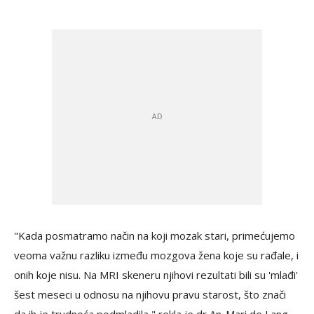
"Kada posmatramo način na koji mozak stari, primećujemo
veoma važnu razliku između mozgova žena koje su rađale, i
onih koje nisu. Na MRI skeneru njihovi rezultati bili su 'mlađi'
šest meseci u odnosu na njihovu pravu starost, što znači