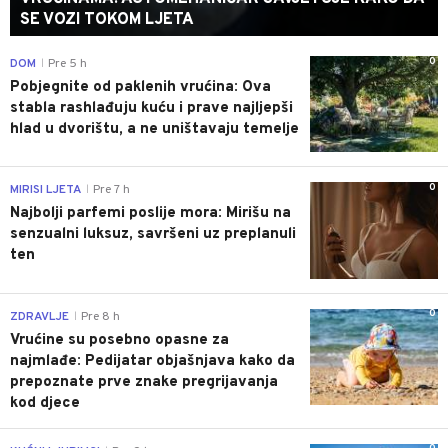
SE VOZI TOKOM LJETA
0
DOM
Pre 5 h
|
Pobjegnite od paklenih vrućina: Ova
stabla rashlađuju kuću i prave najljepši
hlad u dvorištu, a ne uništavaju temelje
0
MIRISI LJETA
Pre 7 h
|
Najbolji parfemi poslije mora: Mirišu na
senzualni luksuz, savršeni uz preplanuli
ten
0
ZDRAVLJE
Pre 8 h
|
Vrućine su posebno opasne za
najmlađe: Pedijatar objašnjava kako da
prepoznate prve znake pregrijavanja
kod djece