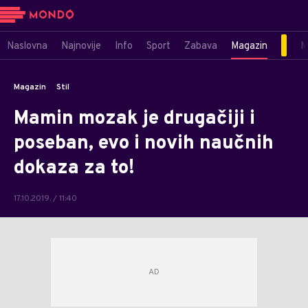
Naslovna
Najnovije
Info
Sport
Zabava
Magazin
M
Magazin
Stil
Mamin mozak je drugačiji i
poseban, evo i novih naučnih
dokaza za to!
17.10.2019. / 11:40