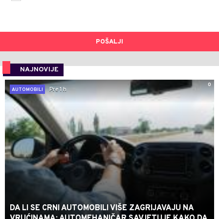
POŠALJI
NAJNOVIJE
0
Pre 1 h
AUTOMOBILI
DA LI SE CRNI AUTOMOBILI VIŠE ZAGRIJAVAJU NA
VRUĆINAMA: AUTOMEHANIČAR SAVJETUJE KAKO DA