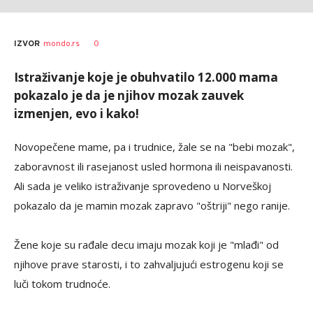
0
IZVOR
mondo.rs
Istraživanje koje je obuhvatilo 12.000 mama
pokazalo je da je njihov mozak zauvek
izmenjen, evo i kako!
Novopečene mame, pa i trudnice, žale se na "bebi mozak",
zaboravnost ili rasejanost usled hormona ili neispavanosti.
Ali sada je veliko istraživanje sprovedeno u Norveškoj
pokazalo da je mamin mozak zapravo "oštriji" nego ranije.
Žene koje su rađale decu imaju mozak koji je "mlađi" od
njihove prave starosti, i to zahvaljujući estrogenu koji se
luči tokom trudnoće.