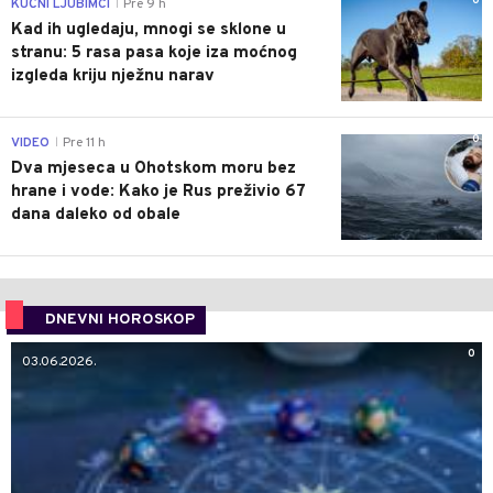
0
KUĆNI LJUBIMCI
Pre 9 h
|
Kad ih ugledaju, mnogi se sklone u
stranu: 5 rasa pasa koje iza moćnog
izgleda kriju nježnu narav
0
VIDEO
Pre 11 h
|
Dva mjeseca u Ohotskom moru bez
hrane i vode: Kako je Rus preživio 67
dana daleko od obale
DNEVNI HOROSKOP
0
03.06.2026.