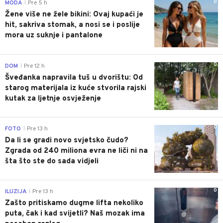
0
MODA
Pre 5 h
|
Žene više ne žele bikini: Ovaj kupaći je
hit, sakriva stomak, a nosi se i poslije
mora uz suknje i pantalone
0
DOM
Pre 12 h
|
Šveđanka napravila tuš u dvorištu: Od
starog materijala iz kuće stvorila rajski
kutak za ljetnje osvježenje
0
FOTO
Pre 13 h
|
Da li se gradi novo svjetsko čudo?
Zgrada od 240 miliona evra ne liči ni na
šta što ste do sada vidjeli
0
ILUZIJA
Pre 13 h
|
Zašto pritiskamo dugme lifta nekoliko
puta, čak i kad svijetli? Naš mozak ima