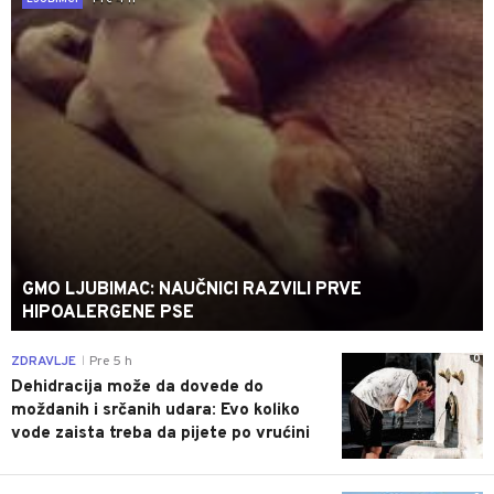
GMO LJUBIMAC: NAUČNICI RAZVILI PRVE
HIPOALERGENE PSE
0
ZDRAVLJE
Pre 5 h
|
Dehidracija može da dovede do
moždanih i srčanih udara: Evo koliko
vode zaista treba da pijete po vrućini