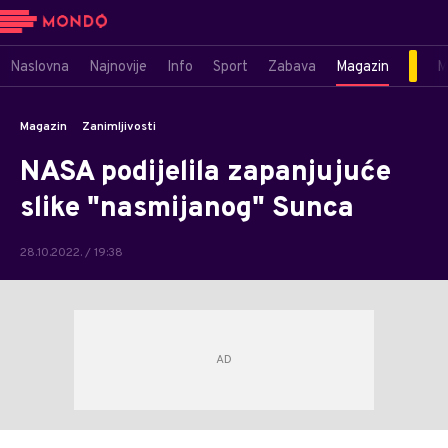
Naslovna
Najnovije
Info
Sport
Zabava
Magazin
M
Magazin
Zanimljivosti
NASA podijelila zapanjujuće
slike "nasmijanog" Sunca
28.10.2022. / 19:38