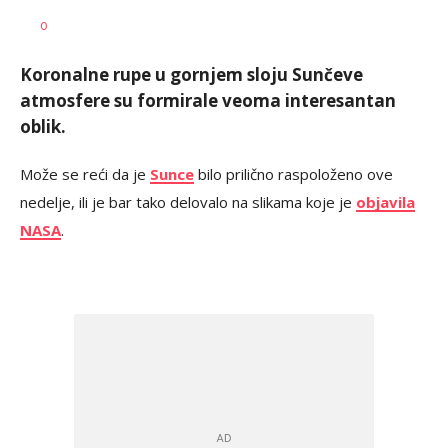
Dušan
AUTOR
0
Volaš
Koronalne rupe u gornjem sloju Sunčeve
atmosfere su formirale veoma interesantan
oblik.
Može se reći da je
Sunce
bilo prilično raspoloženo ove
nedelje, ili je bar tako delovalo na slikama koje je
objavila
NASA
.