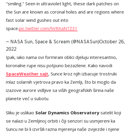
"smiling." Seen in ultraviolet light, these dark patches on
the Sun are known as coronal holes and are regions where
fast solar wind gushes out into
space.
pic.twitter.com/hVRXaN7Z31
October 26,
— NASA Sun, Space & Scream (@NASASun)
2022
Ipak, iako nama ovi formirani oblici djeluju interesantno,
koronalne rupe nisu potpuno bezazlene. Kako navodi
SpaceWeather sajt
, Sunce kroz njih izbacuje trostruki
mlaz solarnih vjetrova pravo ka Zemlji, što bi moglo da
izazove aurore vidljive sa viših geografskih širina naše
planete već u subotu.
Sliku je uslikao
Solar Dynamics Observatory
satelit koji
se nalazi u Zemljinoj orbiti i čiji senzori su usmjereni ka
Suncu ne bi li izvršili razna mjerenja naše zvijezde i njene