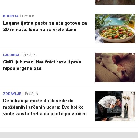
0
KUHINJA
Pre 11 h
|
Lagana ljetna pasta salata gotova za
20 minuta: Idealna za vrele dane
0
LJUBIMCI
Pre 21 h
|
GMO ljubimac: Naučnici razvili prve
hipoalergene pse
0
ZDRAVLJE
Pre 21 h
|
Dehidracija može da dovede do
moždanih i srčanih udara: Evo koliko
vode zaista treba da pijete po vrućini