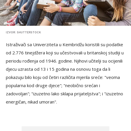
IZVOR: SHUTTERSTOCK
Istraživači sa Univerziteta u Kembridžu koristili su podatke
od 2.776 tinejdžera koji su učestvovali u britanskoj studiji u
periodu rođenja od 1946. godine. Njihovi učitelji su ocijenili
djecu uzrasta od 13 i 15 godina na osnovu toga da li
pokazuju bilo koju od četiri različita mjerila sreće: "veoma
popularna kod druge djece"; "neobično srećan i
zadovoljan"; "izuzetno lako sklapa prijateljstva"; i "izuzetno
energičan, nikad umoran".