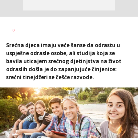
Vesna
AUTOR
0
Kerkez
Srećna djeca imaju veće šanse da odrastu u
uspješne odrasle osobe, ali studija koja se
bavila uticajem srećnog djetinjstva na život
odraslih došla je do zapanjujuće činjenice:
srećni tinejdžeri se češće razvode.