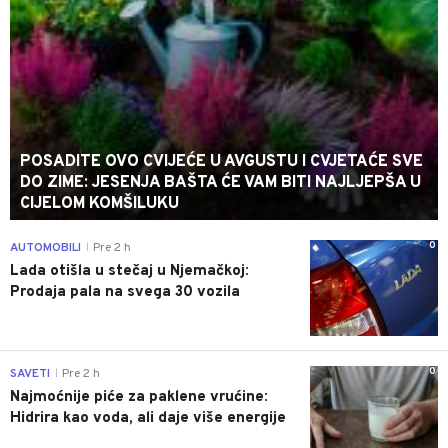
POSADITE OVO CVIJEĆE U AVGUSTU I CVJETAĆE SVE
DO ZIME: JESENJA BAŠTA ĆE VAM BITI NAJLJEPŠA U
CIJELOM KOMŠILUKU
0
AUTOMOBILI
Pre 2 h
|
Lada otišla u stečaj u Njemačkoj:
Prodaja pala na svega 30 vozila
0
SAVETI
Pre 2 h
|
Najmoćnije piće za paklene vrućine:
Hidrira kao voda, ali daje više energije