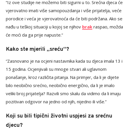
“Iz ove studije ne možemo biti sigurni u to. Srećna djeca će
vjerovatno imati više samopouzdanja i više prijatelja, veće
porodice i veća je vjerovatnoća da će biti podržana. Ako se
nađu u teškoj situaciji u kojoj se njihov
brak
raspao, možda
će moći da ga prije napuste.”
Kako ste mjerili „sreću“?
“Zasnovano je na ocjeni nastavnika kada su djeca imala 13 i
15 godina. Ocjenjivali su mnoge stvari ali uglavnom
ponašanje, kroz različita pitanja. Na primjer, da li je dijete
bilo neobično srećno, neobično energično, da li je imalo
veliki broj prijatelja? Razvili smo skalu da vidimo da li imaju
pozitivan odgovor na jedno od njih, nijedno ili više.”
Koji su bili tipični životni uspjesi za srećnu
djecu?