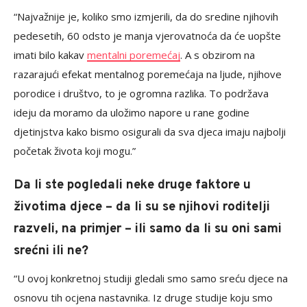
“Najvažnije je, koliko smo izmjerili, da do sredine njihovih
pedesetih, 60 odsto je manja vjerovatnoća da će uopšte
imati bilo kakav
mentalni poremećaj
. A s obzirom na
razarajući efekat mentalnog poremećaja na ljude, njihove
porodice i društvo, to je ogromna razlika. To podržava
ideju da moramo da uložimo napore u rane godine
djetinjstva kako bismo osigurali da sva djeca imaju najbolji
početak života koji mogu.”
Da li ste pogledali neke druge faktore u
životima djece – da li su se njihovi roditelji
razveli, na primjer – ili samo da li su oni sami
srećni ili ne?
“U ovoj konkretnoj studiji gledali smo samo sreću djece na
osnovu tih ocjena nastavnika. Iz druge studije koju smo