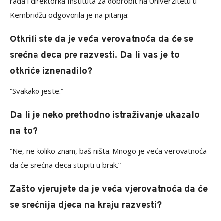
rada i direktorka Instituta za dobrobit na Univerzitetu u
Kembridžu odgovorila je na pitanja:
Otkrili ste da je veća verovatnoća da će se
srećna deca pre razvesti. Da li vas je to
otkriće iznenadilo?
“Svakako jeste.”
Da li je neko prethodno istraživanje ukazalo
na to?
“Ne, ne koliko znam, baš ništa. Mnogo je veća verovatnoća
da će srećna deca stupiti u brak.”
Zašto vjerujete da je veća vjerovatnoća da će
se srećnija djeca na kraju razvesti?