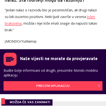
nalaz. Šta roditelji mogu da razumiju?
“Jedan nalaz o razvodu bio je pesimističan, ali drugi nalazi
su bili izuzetno pozitivni. Neki ljudi završe u veoma
lošim
brakovima
, možda i nije loše imati snage da napusti takav
brak.”
(MONDO/YuMama)
Naše vijesti ne morate da provjeravate
Budite bolje informisani od drugih, preuzmite Mondo mobilnu
aplikaciju
PREUZMI APLIKACIJU
MOŽDA ĆE VAS ZANIMATI