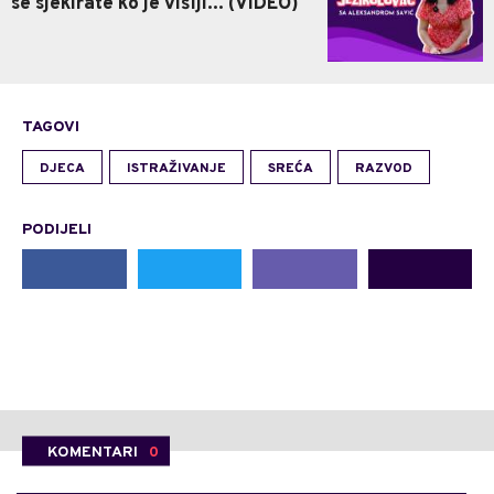
se sjekirate ko je višlji... (VIDEO)
TAGOVI
DJECA
ISTRAŽIVANJE
SREĆA
RAZVOD
PODIJELI
KOMENTARI
0