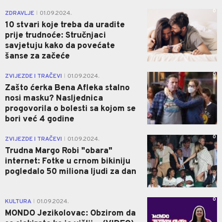
0
ZDRAVLJE
01.09.2024.
|
10 stvari koje treba da uradite
prije trudnoće: Stručnjaci
savjetuju kako da povećate
šanse za začeće
0
ZVIJEZDE I TRAČEVI
01.09.2024.
|
Zašto ćerka Bena Afleka stalno
nosi masku? Nasljednica
progovorila o bolesti sa kojom se
bori već 4 godine
0
ZVIJEZDE I TRAČEVI
01.09.2024.
|
Trudna Margo Robi "obara"
internet: Fotke u crnom bikiniju
pogledalo 50 miliona ljudi za dan
0
KULTURA
01.09.2024.
|
MONDO Jezikolovac: Obzirom da