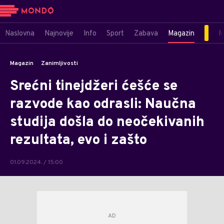
Naslovna
Najnovije
Info
Sport
Zabava
Magazin
M
Magazin
Zanimljivosti
Srećni tinejdžeri ćešće se
razvode kao odrasli: Naučna
studija došla do neočekivanih
rezultata, evo i zašto
01.09.2024. / 15:00