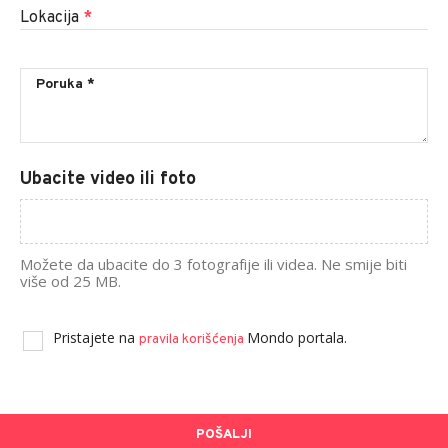
Lokacija
*
Ubacite video ili foto
Možete da ubacite do 3 fotografije ili videa. Ne smije biti
više od 25 MB.
Pristajete na
Mondo portala.
pravila korišćenja
POŠALJI