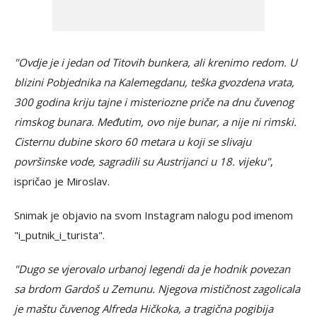
"Ovdje je i jedan od Titovih bunkera, ali krenimo redom. U
blizini Pobjednika na Kalemegdanu, teška gvozdena vrata,
300 godina kriju tajne i misteriozne priče na dnu čuvenog
rimskog bunara. Međutim, ovo nije bunar, a nije ni rimski.
Cisternu dubine skoro 60 metara u koji se slivaju
površinske vode, sagradili su Austrijanci u 18. vijeku"
,
ispričao je Miroslav.
Snimak je objavio na svom Instagram nalogu pod imenom
"i_putnik_i_turista".
"Dugo se vjerovalo urbanoj legendi da je hodnik povezan
sa brdom Gardoš u Zemunu. Njegova mističnost zagolicala
je maštu čuvenog Alfreda Hičkoka, a tragična pogibija