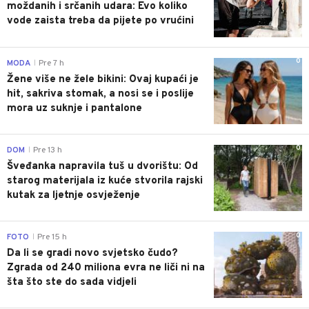
moždanih i srčanih udara: Evo koliko
vode zaista treba da pijete po vrućini
0
MODA
Pre 7 h
|
Žene više ne žele bikini: Ovaj kupaći je
hit, sakriva stomak, a nosi se i poslije
mora uz suknje i pantalone
0
DOM
Pre 13 h
|
Šveđanka napravila tuš u dvorištu: Od
starog materijala iz kuće stvorila rajski
kutak za ljetnje osvježenje
0
FOTO
Pre 15 h
|
Da li se gradi novo svjetsko čudo?
Zgrada od 240 miliona evra ne liči ni na
šta što ste do sada vidjeli