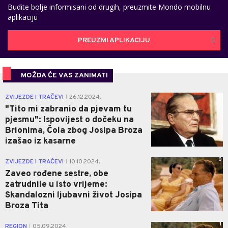
Budite bolje informisani od drugih, preuzmite Mondo mobilnu
aplikaciju
PREUZMI APLIKACIJU
MOŽDA ĆE VAS ZANIMATI
0
ZVIJEZDE I TRAČEVI
26.12.2024.
|
"Tito mi zabranio da pjevam tu
pjesmu": Ispovijest o dočeku na
Brionima, Čola zbog Josipa Broza
izašao iz kasarne
0
ZVIJEZDE I TRAČEVI
10.10.2024.
|
Zaveo rođene sestre, obe
zatrudnile u isto vrijeme:
Skandalozni ljubavni život Josipa
Broza Tita
1
REGION
05.09.2024.
|