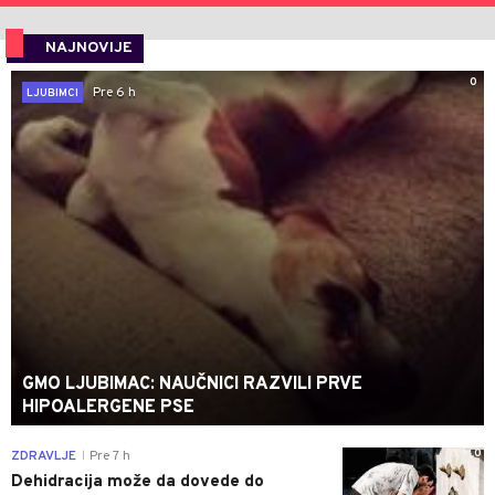
NAJNOVIJE
0
Pre 6 h
LJUBIMCI
GMO LJUBIMAC: NAUČNICI RAZVILI PRVE
HIPOALERGENE PSE
0
ZDRAVLJE
Pre 7 h
|
Dehidracija može da dovede do