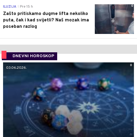
0
ILUZIJA
Pre 15 h
|
Zašto pritiskamo dugme lifta nekoliko
puta, čak i kad svijetli? Naš mozak ima
poseban razlog
DNEVNI HOROSKOP
0
03.06.2026.