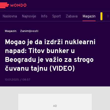
Naslovna
Najnovije
Info
Sport
Zabava
Magazin
M
Magazin
Zanimljivosti
Mogao je da izdrži nuklearni
napad: Titov bunker u
Beogradu je važio za strogo
čuvanu tajnu (VIDEO)
13.01.2025. / 08:57