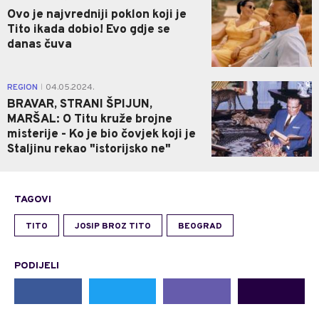
Ovo je najvredniji poklon koji je
Tito ikada dobio! Evo gdje se
danas čuva
0
REGION
04.05.2024.
|
BRAVAR, STRANI ŠPIJUN,
MARŠAL: O Titu kruže brojne
misterije - Ko je bio čovjek koji je
Staljinu rekao "istorijsko ne"
TAGOVI
TITO
JOSIP BROZ TITO
BEOGRAD
PODIJELI