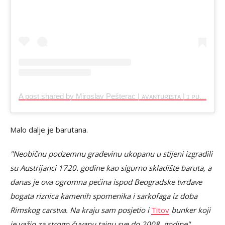
A post shared by Miroslav Pešterac | ᴀᴠᴀɴᴛᴜʀɪꜱᴛᴀ | ɪ ᴘᴜᴛɴɪᴋ ɪ ᴛᴜʀɪꜱᴛᴀ ✈️ (@i_putnik_i_turista)
Malo dalje je barutana.
"Neobičnu podzemnu građevinu ukopanu u stijeni izgradili
su Austrijanci 1720. godine kao sigurno skladište baruta, a
danas je ova ogromna pećina ispod Beogradske tvrđave
bogata riznica kamenih spomenika i sarkofaga iz doba
Rimskog carstva. Na kraju sam posjetio i
Titov
bunker koji
je važio za strogo čuvanu tajnu sve do 2008. godine"
,