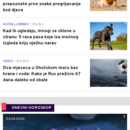
prepoznate prve znake pregrijavanja
kod djece
0
KUĆNI LJUBIMCI
Pre 8 h
|
Kad ih ugledaju, mnogi se sklone u
stranu: 5 rasa pasa koje iza moćnog
izgleda kriju nježnu narav
0
VIDEO
Pre 10 h
|
Dva mjeseca u Ohotskom moru bez
hrane i vode: Kako je Rus preživio 67
dana daleko od obale
DNEVNI HOROSKOP
0
03.06.2026.