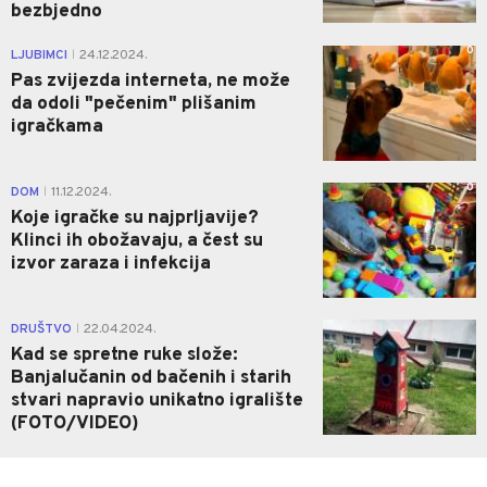
bezbjedno
0
LJUBIMCI
24.12.2024.
|
Pas zvijezda interneta, ne može
da odoli "pečenim" plišanim
igračkama
0
DOM
11.12.2024.
|
Koje igračke su najprljavije?
Klinci ih obožavaju, a čest su
izvor zaraza i infekcija
DRUŠTVO
22.04.2024.
|
Kad se spretne ruke slože:
Banjalučanin od bačenih i starih
stvari napravio unikatno igralište
(FOTO/VIDEO)