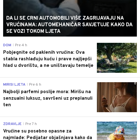
DA LI SE CRNI AUTOMOBILI VIŠE ZAGRIJAVAJU NA
VRUĆINAMA: AUTOMEHANIČAR SAVJETUJE KAKO DA
SE VOZI TOKOM LJETA
0
DOM
Pre 4 h
|
Pobjegnite od paklenih vrućina: Ova
stabla rashlađuju kuću i prave najljepši
hlad u dvorištu, a ne uništavaju temelje
0
MIRISI LJETA
Pre 6 h
|
Najbolji parfemi poslije mora: Mirišu na
senzualni luksuz, savršeni uz preplanuli
ten
0
ZDRAVLJE
Pre 7 h
|
Vrućine su posebno opasne za
najmlađe: Pedijatar objašnjava kako da