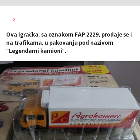
Vesna
AUTOR
0
Kerkez
Ova igračka, sa oznakom FAP 2229, prodaje se i
na trafikama, u pakovanju pod nazivom
"Legendarni kamioni".