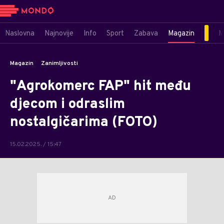
Naslovna
Najnovije
Info
Sport
Zabava
Magazin
M
Magazin
Zanimljivosti
"Agrokomerc FAP" hit među
djecom i odraslim
nostalgičarima (FOTO)
15.02.2025. / 15:47