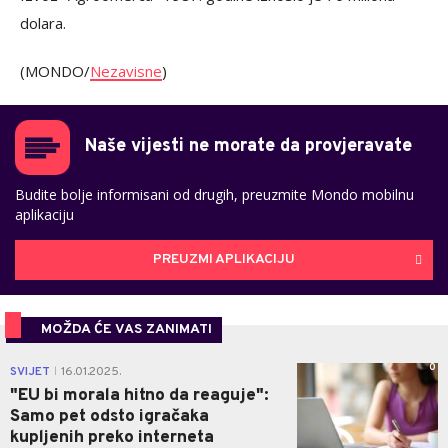
dolara.
(MONDO/
Nezavisne
)
Naše vijesti ne morate da provjeravate
Budite bolje informisani od drugih, preuzmite Mondo mobilnu
aplikaciju
PREUZMI APLIKACIJU
MOŽDA ĆE VAS ZANIMATI
0
SVIJET
16.01.2025.
|
"EU bi morala hitno da reaguje":
Samo pet odsto igračaka
kupljenih preko interneta