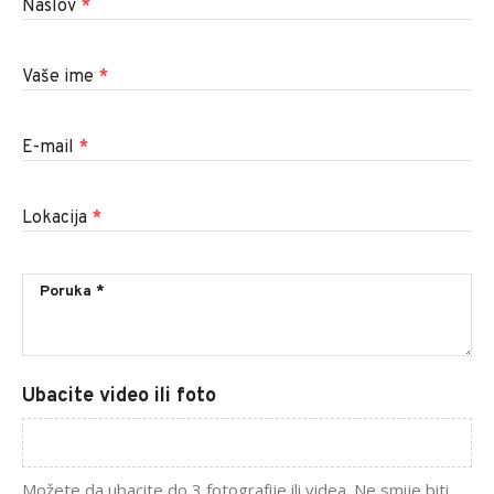
Naslov
*
Vaše ime
*
E-mail
*
Lokacija
*
Ubacite video ili foto
Možete da ubacite do 3 fotografije ili videa. Ne smije biti