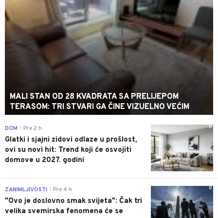
MALI STAN OD 28 KVADRATA SA PRELIJEPOM
TERASOM: TRI STVARI GA ČINE VIZUELNO VEĆIM
0
DOM
Pre 2 h
|
Glatki i sjajni zidovi odlaze u prošlost,
ovi su novi hit: Trend koji će osvojiti
domove u 2027. godini
0
ZANIMLJIVOSTI
Pre 4 h
|
"Ovo je doslovno smak svijeta": Čak tri
velika svemirska fenomena će se