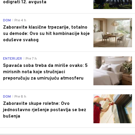
odigrati 12. avgusta
0
DOM
Pre 4 h
|
Zaboravite klasične trpezarije, totalno
su demode: Ovo su hit kombinacije koje
oduševe svakog
0
ENTERIJER
Pre 7 h
|
Spavaća soba treba da miriše ovako: 5
mirisnih nota koje stručnjaci
preporučuju za umirujuću atmosferu
0
DOM
Pre 8 h
|
Zaboravite skupe roletne: Ovo
jednostavno rješenje postavlja se bez
bušenja