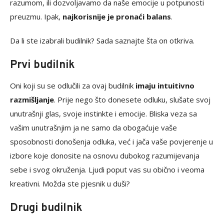
razumom, ili dozvoljavamo da naše emocije u potpunosti
preuzmu. Ipak,
najkorisnije je pronaći balans
.
Da li ste izabrali budilnik? Sada saznajte šta on otkriva.
Prvi budilnik
Oni koji su se odlučili za ovaj budilnik
imaju intuitivno
razmišljanje
. Prije nego što donesete odluku, slušate svoj
unutrašnji glas, svoje instinkte i emocije. Bliska veza sa
vašim unutrašnjim ja ne samo da obogaćuje vaše
sposobnosti donošenja odluka, već i jača vaše povjerenje u
izbore koje donosite na osnovu dubokog razumijevanja
sebe i svog okruženja. Ljudi poput vas su obično i veoma
kreativni. Možda ste pjesnik u duši?
Drugi budilnik