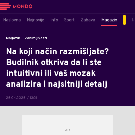
Naslovna
Najnovije
Info
Sport
Zabava
Magazin
M
Magazin
Zanimljivosti
Na koji način razmišljate?
Budilnik otkriva da li ste
intuitivni ili vaš mozak
analizira i najsitniji detalj
25.04.2025. / 13:21