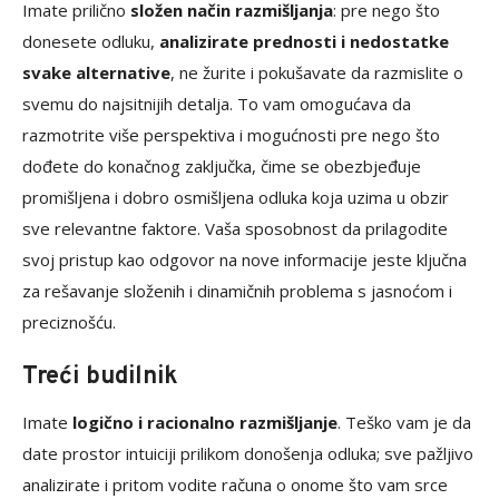
Imate prilično
složen način razmišljanja
: pre nego što
donesete odluku,
analizirate prednosti i nedostatke
svake alternative
, ne žurite i pokušavate da razmislite o
svemu do najsitnijih detalja. To vam omogućava da
razmotrite više perspektiva i mogućnosti pre nego što
dođete do konačnog zaključka, čime se obezbjeđuje
promišljena i dobro osmišljena odluka koja uzima u obzir
sve relevantne faktore. Vaša sposobnost da prilagodite
svoj pristup kao odgovor na nove informacije jeste ključna
za rešavanje složenih i dinamičnih problema s jasnoćom i
preciznošću.
Treći budilnik
Imate
logično i racionalno razmišljanje
. Teško vam je da
date prostor intuiciji prilikom donošenja odluka; sve pažljivo
analizirate i pritom vodite računa o onome što vam srce