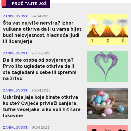
PROČITAJTE JOŠ
0
ZANIMLJIVOSTI
24.04.2025.
|
Šta vas najviše nervira? Izbor
vulkana otkriva da li u vama bijes
budi neizvjesnost, hladnoća ljudi
ili licemjerje
0
ZANIMLJIVOSTI
22.04.2025.
|
Da li ste osoba od povjerenja?
Prvo što ugledate otkriva da li
ste zagledani u sebe ili spremni
na žrtvu
0
ZANIMLJIVOSTI
20.04.2025.
|
Uskršnje jaje koje birate otkriva
ko ste? Cvijeće privlači sanjare,
tufne veseljake, a ko voli hit šare
lukovine
0
ZANIMLJIVOSTI
19.04.2025.
|