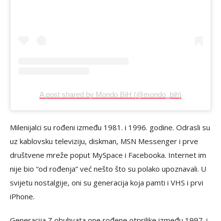
A post shared by Mondo BiH (@mondo_bih)
Milenijalci su rođeni između 1981. i 1996. godine. Odrasli su
uz kablovsku televiziju, diskman, MSN Messenger i prve
društvene mreže poput MySpace i Facebooka. Internet im
nije bio “od rođenja” već nešto što su polako upoznavali. U
svijetu nostalgije, oni su generacija koja pamti i VHS i prvi
iPhone.
Generacija Z obuhvata one rođene otprilike između 1997. i