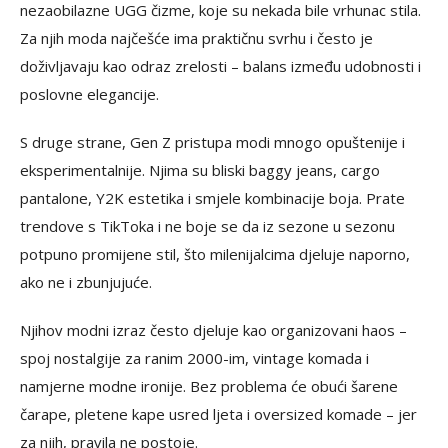
nezaobilazne UGG čizme, koje su nekada bile vrhunac stila.
Za njih moda najčešće ima praktičnu svrhu i često je
doživljavaju kao odraz zrelosti – balans između udobnosti i
poslovne elegancije.
S druge strane, Gen Z pristupa modi mnogo opuštenije i
eksperimentalnije. Njima su bliski baggy jeans, cargo
pantalone, Y2K estetika i smjele kombinacije boja. Prate
trendove s TikToka i ne boje se da iz sezone u sezonu
potpuno promijene stil, što milenijalcima djeluje naporno,
ako ne i zbunjujuće.
Njihov modni izraz često djeluje kao organizovani haos –
spoj nostalgije za ranim 2000-im, vintage komada i
namjerne modne ironije. Bez problema će obući šarene
čarape, pletene kape usred ljeta i oversized komade – jer
za njih, pravila ne postoje.