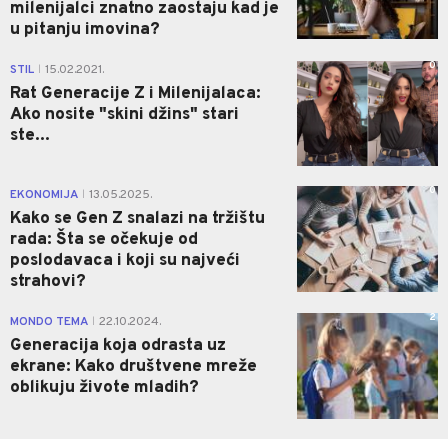
milenijalci znatno zaostaju kad je
u pitanju imovina?
0
STIL
15.02.2021.
|
Rat Generacije Z i Milenijalaca:
Ako nosite "skini džins" stari
ste...
0
EKONOMIJA
13.05.2025.
|
Kako se Gen Z snalazi na tržištu
rada: Šta se očekuje od
poslodavaca i koji su najveći
strahovi?
2
MONDO TEMA
22.10.2024.
|
Generacija koja odrasta uz
ekrane: Kako društvene mreže
oblikuju živote mladih?