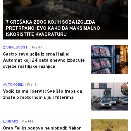
7 GREŠAKA ZBOG KOJIH SOBA IZGLEDA
PRETRPANO: EVO KAKO DA MAKSIMALNO
ISKORISTITE KVADRATURU
0
ZANIMLJIVOSTI
Pre 9 h
|
Gastro-revolucija iz srca Italije:
Automat koji 24 sata dnevno izbacuje
svježe roštiljske ražnjiće
0
AUTOMOBILI
Pre 13 h
|
Vodič za mali servis: Sve što treba da
znate o motornom ulju i filterima
0
LJUBIMCI
Pre 14 h
|
Orao Feliks ponovo na slobodi: Nakon