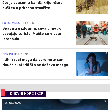
što je spasen iz kandži krijumčara
pušten u prirodno stanište
0
FOTO, VIDEO
Pre 15 h
|
Spavaju u izlozima, čuvaju metro i
osvajaju turiste: Mačke su vladari
Istanbula
0
ZDRAVLJE
Pre 18 h
|
I tihi zvuci mogu da poremete san:
Naučnici otkrili šta se dešava mozgu
DNEVNI HOROSKOP
0
03.06.2026.