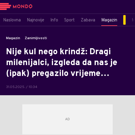
Naslovna
Najnovije
Info
Sport
Zabava
Magazin
M
Magazin
Zanimljivosti
Nije kul nego krindž: Dragi
milenijalci, izgleda da nas je
(ipak) pregazilo vrijeme…
31.05.2025. / 10:34