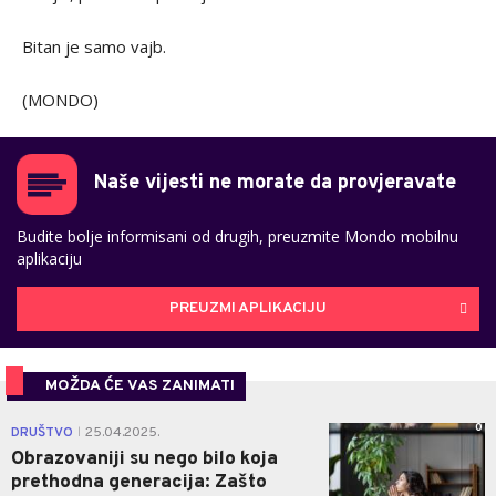
Bitan je samo vajb.
(MONDO)
Naše vijesti ne morate da provjeravate
Budite bolje informisani od drugih, preuzmite Mondo mobilnu
aplikaciju
PREUZMI APLIKACIJU
MOŽDA ĆE VAS ZANIMATI
0
DRUŠTVO
25.04.2025.
|
Obrazovaniji su nego bilo koja
prethodna generacija: Zašto