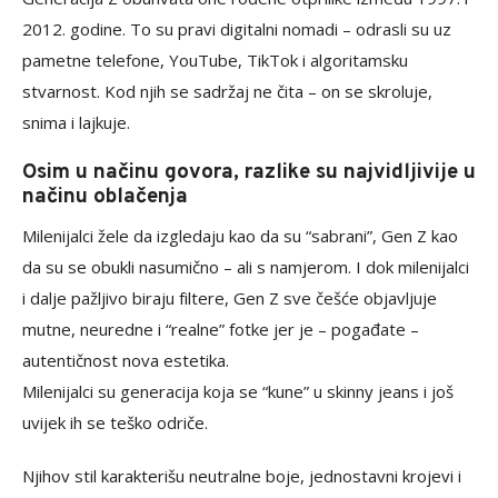
2012. godine. To su pravi digitalni nomadi – odrasli su uz
pametne telefone, YouTube, TikTok i algoritamsku
stvarnost. Kod njih se sadržaj ne čita – on se skroluje,
snima i lajkuje.
Osim u načinu govora, razlike su najvidljivije u
načinu oblačenja
Milenijalci žele da izgledaju kao da su “sabrani”, Gen Z kao
da su se obukli nasumično – ali s namjerom. I dok milenijalci
i dalje pažljivo biraju filtere, Gen Z sve češće objavljuje
mutne, neuredne i “realne” fotke jer je – pogađate –
autentičnost nova estetika.
Milenijalci su generacija koja se “kune” u skinny jeans i još
uvijek ih se teško odriče.
Njihov stil karakterišu neutralne boje, jednostavni krojevi i