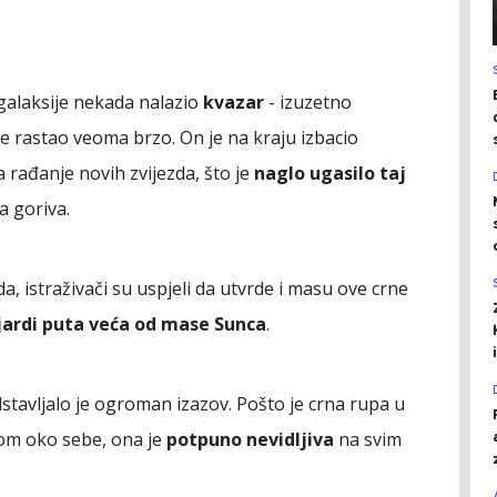
galaksije nekada nalazio
kvazar
- izuzetno
je rastao veoma brzo. On je na kraju izbacio
rađanje novih zvijezda, što je
naglo ugasilo taj
a goriva.
, istraživači su uspjeli da utvrde i masu ove crne
ijardi puta veća od mase Sunca
.
tavljalo je ogroman izazov. Pošto je crna rupa u
som oko sebe, ona je
potpuno nevidljiva
na svim