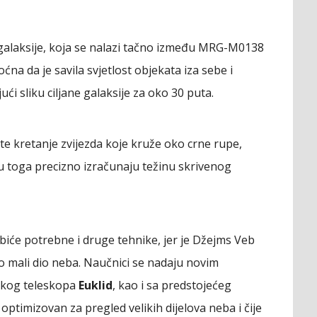
e galaksije, koja se nalazi tačno između MRG-M0138
oćna da je savila svjetlost objekata iza sebe i
ći sliku ciljane galaksije za oko 30 puta.
te kretanje zvijezda koje kruže oko crne rupe,
vu toga precizno izračunaju težinu skrivenog
biće potrebne i druge tehnike, jer je Džejms Veb
o mali dio neba. Naučnici se nadaju novim
skog teleskopa
Euklid
, kao i sa predstojećeg
optimizovan za pregled velikih dijelova neba i čije