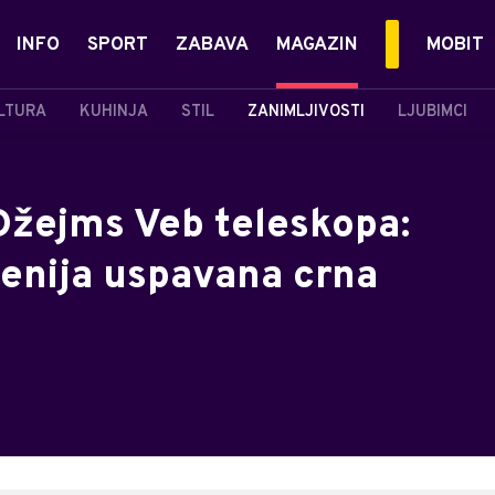
INFO
SPORT
ZABAVA
MAGAZIN
MOBIT
LTURA
KUHINJA
STIL
ZANIMLJIVOSTI
LJUBIMCI
 Džejms Veb teleskopa:
jenija uspavana crna