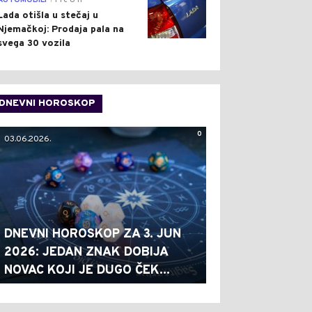
AUTOMOBILI
Pre 8 h
Lada otišla u stečaj u
Njemačkoj: Prodaja pala na
svega 30 vozila
DNEVNI HOROSKOP
0
03.06.2026.
DNEVNI HOROSKOP ZA 3. JUN
2026: JEDAN ZNAK DOBIJA
NOVAC KOJI JE DUGO ČEK...