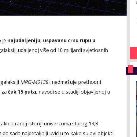
o je
najudaljeniju, uspavanu crnu rupu u
laksiji udaljenoj više od 10 milijardi svjetlosnih
galaksiji
MRG-M0138
i nadmašuje prethodni
e za
čak 15 puta
, navodi se u studiji objavljenoj u
alih u ranoj istoriji univerzuma starog 13,8
a do sada najdetaljniji uvid u to kako su ovi objekti