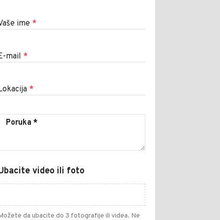
Vaše ime
*
E-mail
*
Lokacija
*
Ubacite video ili foto
Možete da ubacite do 3 fotografije ili videa. Ne