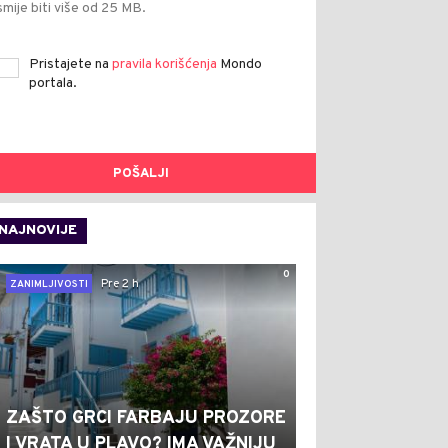
smije biti više od 25 MB.
Pristajete na
pravila korišćenja
Mondo
portala.
POŠALJI
NAJNOVIJE
0
Pre 2 h
ZANIMLJIVOSTI
ZAŠTO GRCI FARBAJU PROZORE
I VRATA U PLAVO? IMA VAŽNIJU