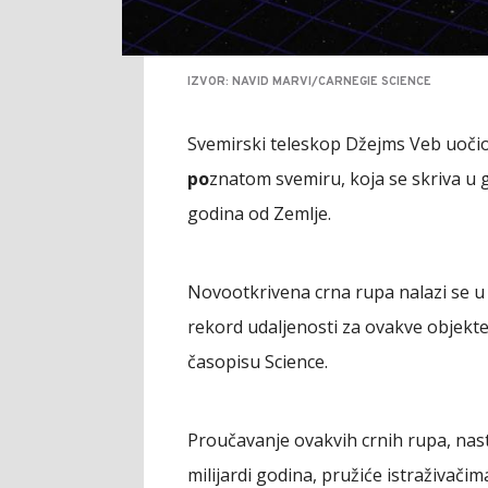
IZVOR: NAVID MARVI/CARNEGIE SCIENCE
Svemirski teleskop Džejms Veb uoči
po
znatom svemiru, koja se skriva u ga
godina od Zemlje.
Novootkrivena crna rupa nalazi se u 
rekord udaljenosti za ovakve objekt
časopisu Science.
Proučavanje ovakvih crnih rupa, nast
milijardi godina, pružiće istraživačim