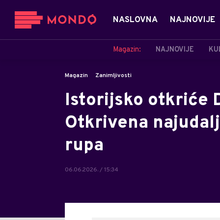
NASLOVNA
NAJNOVIJE
Magazin:
NAJNOVIJE
KU
Magazin
Zanimljivosti
Istorijsko otkriće
Otkrivena najudal
rupa
06.06.2026. / 15:34