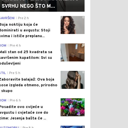
SVRHU NEGO ŠTO M...
0
SAVRŠENI
Pre 2 h
|
Boja noktiju koja će
dominirati u avgustu: Stoji
svima i ističe preplanu...
0
DOM
Pre 4 h
|
Mali stan od 25 kvadrata sa
savršenim kupatilom: Svi su
oduševljeni
0
STIL
Pre 5 h
|
Zaboravite balajaž: Ova boja
kose izgleda otmeno, prirodno
i skupo
0
DOM
Pre 6 h
|
Posadite ovo cvijeće u
avgustu i cvjetaće sve do
zime: Jesenja bašta će ...
0
|