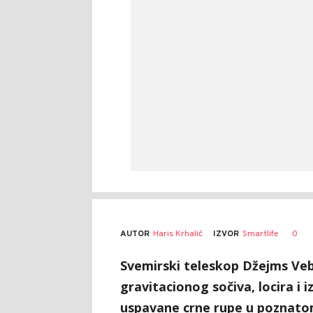
AUTOR
Haris Krhalić
0
IZVOR
Smartlife
Svemirski teleskop Džejms Veb
gravitacionog sočiva, locira i 
uspavane crne rupe u poznatom