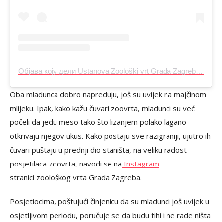
Објава коју дели Ustanova Zoološki vrt Grada Zagreba (@zagrebzoo)
Oba mladunca dobro napreduju, još su uvijek na majčinom
mlijeku. Ipak, kako kažu čuvari zoovrta, mladunci su već
počeli da jedu meso tako što lizanjem polako lagano
otkrivaju njegov ukus. Kako postaju sve razigraniji, ujutro ih
čuvari puštaju u prednji dio staništa, na veliku radost
posjetilaca zoovrta, navodi se na
Instagram
stranici zoološkog vrta Grada Zagreba.
Posjetiocima, poštujući činjenicu da su mladunci još uvijek u
osjetljivom periodu, poručuje se da budu tihi i ne rade ništa