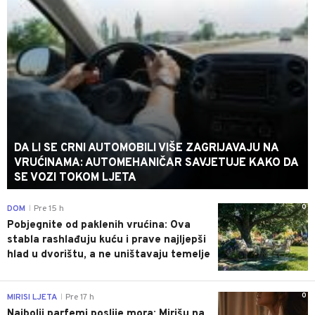
DA LI SE CRNI AUTOMOBILI VIŠE ZAGRIJAVAJU NA
VRUĆINAMA: AUTOMEHANIČAR SAVJETUJE KAKO DA
SE VOZI TOKOM LJETA
0
DOM
Pre 15 h
|
Pobjegnite od paklenih vrućina: Ova
stabla rashlađuju kuću i prave najljepši
hlad u dvorištu, a ne uništavaju temelje
0
MIRISI LJETA
Pre 17 h
|
Najbolji parfemi poslije mora: Mirišu na