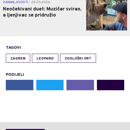
0
ZANIMLJIVOSTI
28.05.2026.
|
Neočekivani duet: Muzičar svirao,
a ljenjivac se pridružio
TAGOVI
ZAGREB
LEOPARD
ZOOLOŠKI VRT
PODIJELI