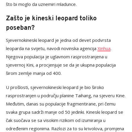
što bi moglo da uznemiri mladunce.
Zašto je kineski leopard toliko
poseban?
Sjevernokineski leopard je jedna od devet podvrsta
leoparda na svijetu, navodi novinska agencija
Xinhua
.
Njegova populacija je uglavnom rasprostranjena u
sjevernoj Kini, a procjenjuje se da je ukupna populacija
širom zemlje manja od 400.
U prošlosti, sjevernokineski leopard je bio široko
rasprostranjen u području planine Taihang, na sjeveru Kine.
Međutim, danas su populacije fragmentirane, pri čemu
svaka grupa sadrži manje od 50 jedinki. Kineski leopard se
čak suočava se sa visokim rizikom od izumiranja u
određenim regionima. Razlozi za to su krivolova, promjena