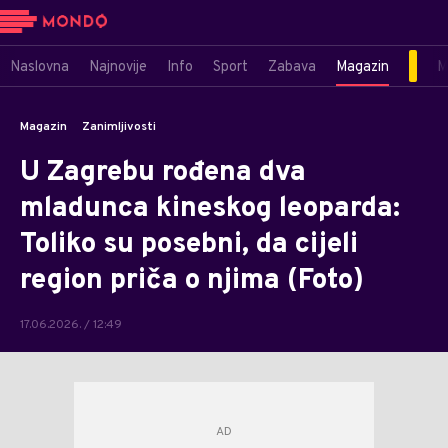
Naslovna
Najnovije
Info
Sport
Zabava
Magazin
M
Magazin
Zanimljivosti
U Zagrebu rođena dva
mladunca kineskog leoparda:
Toliko su posebni, da cijeli
region priča o njima (Foto)
17.06.2026. / 12:49