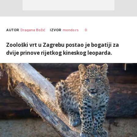
AUTOR
Dragana Božić
0
IZVOR
mondo.rs
Zoološki vrt u Zagrebu postao je bogatiji za
dvije prinove rijetkog kineskog leoparda.