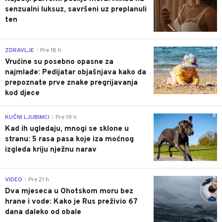
senzualni luksuz, savršeni uz preplanuli
ten
0
ZDRAVLJE
Pre 18 h
|
Vrućine su posebno opasne za
najmlađe: Pedijatar objašnjava kako da
prepoznate prve znake pregrijavanja
kod djece
0
KUĆNI LJUBIMCI
Pre 19 h
|
Kad ih ugledaju, mnogi se sklone u
stranu: 5 rasa pasa koje iza moćnog
izgleda kriju nježnu narav
0
VIDEO
Pre 21 h
|
Dva mjeseca u Ohotskom moru bez
hrane i vode: Kako je Rus preživio 67
dana daleko od obale