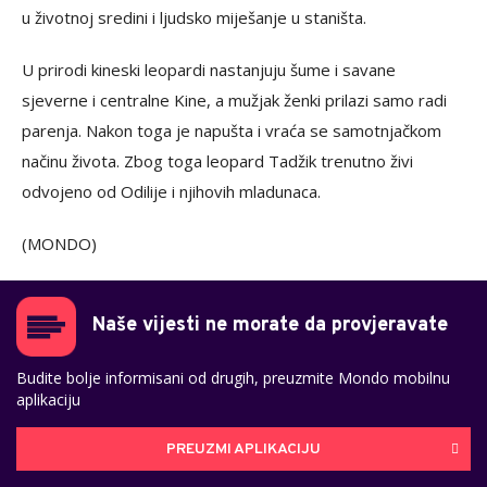
u životnoj sredini i ljudsko miješanje u staništa.
U prirodi kineski leopardi nastanjuju šume i savane
sjeverne i centralne Kine, a mužjak ženki prilazi samo radi
parenja. Nakon toga je napušta i vraća se samotnjačkom
načinu života. Zbog toga leopard Tadžik trenutno živi
odvojeno od Odilije i njihovih mladunaca.
(MONDO)
Naše vijesti ne morate da provjeravate
Budite bolje informisani od drugih, preuzmite Mondo mobilnu
aplikaciju
PREUZMI APLIKACIJU