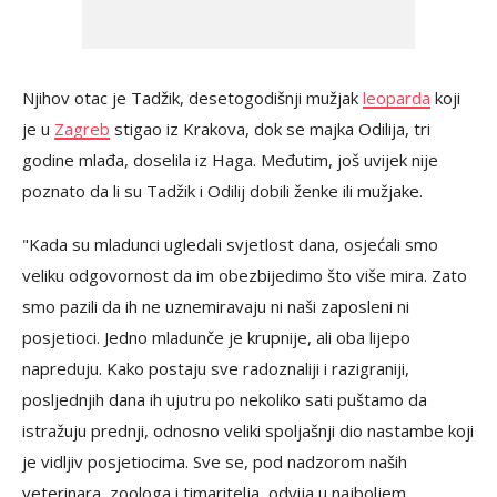
Njihov otac je Tadžik, desetogodišnji mužjak
leoparda
koji
je u
Zagreb
stigao iz Krakova, dok se majka Odilija, tri
godine mlađa, doselila iz Haga. Međutim, još uvijek nije
poznato da li su Tadžik i Odilij dobili ženke ili mužjake.
"Kada su mladunci ugledali svjetlost dana, osjećali smo
veliku odgovornost da im obezbijedimo što više mira. Zato
smo pazili da ih ne uznemiravaju ni naši zaposleni ni
posjetioci. Jedno mladunče je krupnije, ali oba lijepo
napreduju. Kako postaju sve radoznaliji i razigraniji,
posljednjih dana ih ujutru po nekoliko sati puštamo da
istražuju prednji, odnosno veliki spoljašnji dio nastambe koji
je vidljiv posjetiocima. Sve se, pod nadzorom naših
veterinara, zoologa i timaritelja, odvija u najboljem