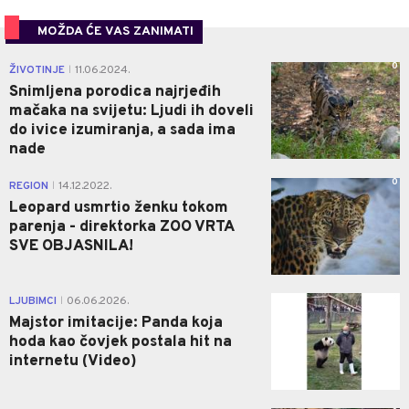
MOŽDA ĆE VAS ZANIMATI
0
ŽIVOTINJE
11.06.2024.
|
Snimljena porodica najrjeđih
mačaka na svijetu: Ljudi ih doveli
do ivice izumiranja, a sada ima
nade
0
REGION
14.12.2022.
|
Leopard usmrtio ženku tokom
parenja - direktorka ZOO VRTA
SVE OBJASNILA!
0
LJUBIMCI
06.06.2026.
|
Majstor imitacije: Panda koja
hoda kao čovjek postala hit na
internetu (Video)