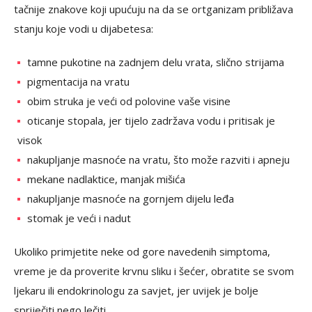
tačnije znakove koji upućuju na da se ortganizam približava
stanju koje vodi u dijabetesa:
tamne pukotine na zadnjem delu vrata, slično strijama
pigmentacija na vratu
obim struka je veći od polovine vaše visine
oticanje stopala, jer tijelo zadržava vodu i pritisak je
visok
nakupljanje masnoće na vratu, što može razviti i apneju
mekane nadlaktice, manjak mišića
nakupljanje masnoće na gornjem dijelu leđa
stomak je veći i nadut
Ukoliko primjetite neke od gore navedenih simptoma,
vreme je da proverite krvnu sliku i šećer, obratite se svom
ljekaru ili endokrinologu za savjet, jer uvijek je bolje
spriječiti nego lečiti.