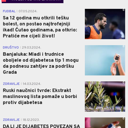
0
FUDBAL
07.05.2024.
|
Sa 12 godina mu otkrili tešku
bolest, on postao najtrofejniji
ikad! Ćutao godinama, pa otkrio:
Pratiće me cijeli život!
0
DRUŠTVO
29.03.2024.
|
Banjaluka: Mladi i trudnice
oboljele od dijabetesa tip 1 mogu
da podnesu zahtjev za podršku
Grada
0
ZDRAVLJE
14.03.2024.
|
Ruski naučnici tvrde: Ekstrakt
maslinovog lista pomaže u borbi
protiv dijabetesa
0
ZDRAVLJE
18.12.2023.
|
DA LI JE DIJABETES POVEZAN SA