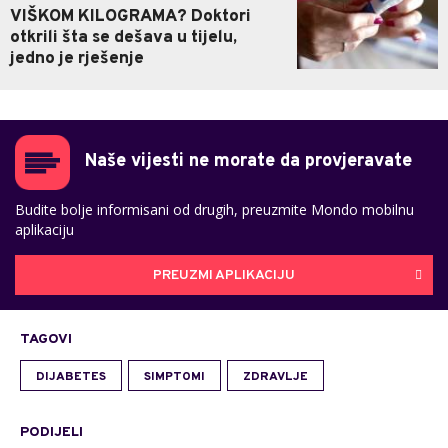
VIŠKOM KILOGRAMA? Doktori
otkrili šta se dešava u tijelu,
jedno je rješenje
Naše vijesti ne morate da provjeravate
Budite bolje informisani od drugih, preuzmite Mondo mobilnu
aplikaciju
PREUZMI APLIKACIJU
TAGOVI
DIJABETES
SIMPTOMI
ZDRAVLJE
PODIJELI