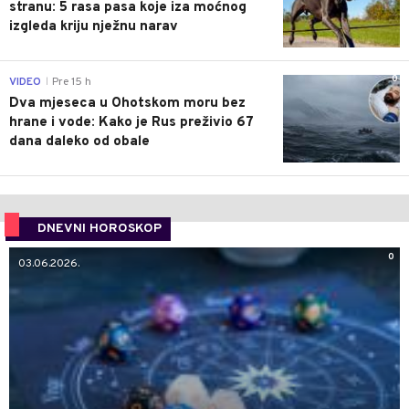
stranu: 5 rasa pasa koje iza moćnog
izgleda kriju nježnu narav
0
VIDEO
Pre 15 h
|
Dva mjeseca u Ohotskom moru bez
hrane i vode: Kako je Rus preživio 67
dana daleko od obale
DNEVNI HOROSKOP
0
03.06.2026.