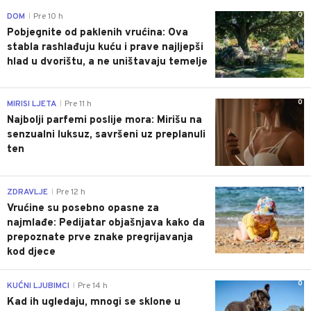
0
DOM
Pre 10 h
|
Pobjegnite od paklenih vrućina: Ova
stabla rashlađuju kuću i prave najljepši
hlad u dvorištu, a ne uništavaju temelje
0
MIRISI LJETA
Pre 11 h
|
Najbolji parfemi poslije mora: Mirišu na
senzualni luksuz, savršeni uz preplanuli
ten
0
ZDRAVLJE
Pre 12 h
|
Vrućine su posebno opasne za
najmlađe: Pedijatar objašnjava kako da
prepoznate prve znake pregrijavanja
kod djece
0
KUĆNI LJUBIMCI
Pre 14 h
|
Kad ih ugledaju, mnogi se sklone u