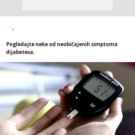
Teodora
AUTOR
0
Boškovski
Pogledajte neke od neobičajenih simptoma
dijabetesa.