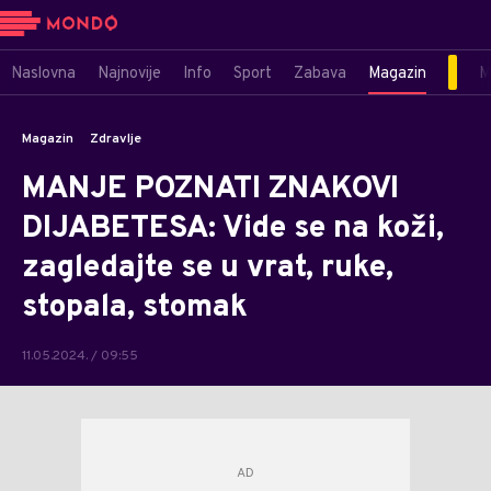
Naslovna
Najnovije
Info
Sport
Zabava
Magazin
M
Magazin
Zdravlje
MANJE POZNATI ZNAKOVI
DIJABETESA: Vide se na koži,
zagledajte se u vrat, ruke,
stopala, stomak
11.05.2024. / 09:55