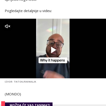
Pogledajte detaljnije u videu:
zvuk
IZVOR: TIKTOK/RAVMALIK
(MONDO)
MOŽDA ĆE VAS ZANIMATI