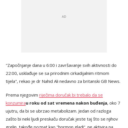
"Započnjanje dana u 6:00 i završavanje svih aktivnosti do
22:00, usklađuje se sa prirodnim cirkadijalnim ritmom
tijela", rekao je dr Nahid Ali nedavno za britanski GB News.
Prema njegovim
riječima doručak bi trebalo da se
konzumira
u roku od sat vremena nakon buđenja
, oko 7
ujutru, da bi se ubrzao metabolizam. Jedan od razloga
zašto bi neki ljudi preskaču doručak jeste taj što se njihov
grelin, takođe poznat kao "hormon gladi“, ne aktivira na