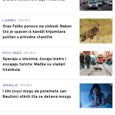
0
LJUBIMCI
Pre 15 h
|
Orao Feliks ponovo na slobodi: Nakon
što je spasen iz kandži krijumčara
pušten u prirodno stanište
0
FOTO, VIDEO
Pre 16 h
|
Spavaju u izlozima, čuvaju metro i
osvajaju turiste: Mačke su vladari
Istanbula
0
ZDRAVLJE
Pre 19 h
|
I tihi zvuci mogu da poremete san:
Naučnici otkrili šta se dešava mozgu