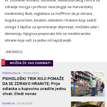
Dr Džonatan Rosand, suosnivač Masačusetskog centra za
zdravlje mozga i profesor neurologije na Harvardskoj
medicinskoj školi, naglašava za HuffPost da je ishrana
bogata povrćem, lisnatim zelenilom i hranom koja sadrži
omega 3 ključna za sprečavanje depresije, moždani udar i
demenciju. Njegova preporuka tiče se mediteranske
ishrane koja važi za jednu od najzdravijih.
(MONDO)
MOŽDA ĆE VAS ZANIMATI
0
PSIHOLOGIJA
05.06.2024.
|
PSIHOLOŠKI TRIK KOJI POMAŽE
DA SE ZDRAVO HRANITE: Prije
odlaska u kupovinu uradite jednu
stvar, štedi novac
0
KUHINJA
03.06.2024.
|