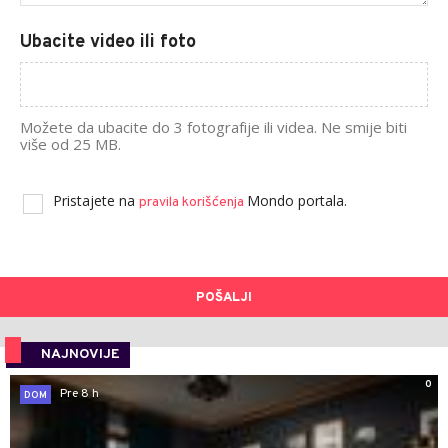
Ubacite video ili foto
Možete da ubacite do 3 fotografije ili videa. Ne smije biti
više od 25 MB.
Pristajete na
Mondo portala.
pravila korišćenja
POŠALJI
NAJNOVIJE
0
Pre 8 h
DOM