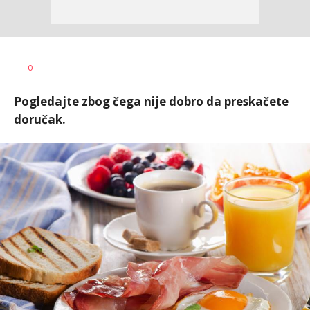
Teodora
AUTOR
0
Boškovski
Pogledajte zbog čega nije dobro da preskačete
doručak.