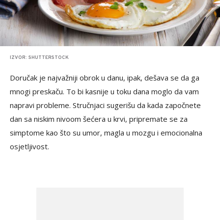
IZVOR: SHUTTERSTOCK
Doručak je najvažniji obrok u danu, ipak, dešava se da ga
mnogi preskaču. To bi kasnije u toku dana moglo da vam
napravi probleme. Stručnjaci sugerišu da kada započnete
dan sa niskim nivoom šećera u krvi, pripremate se za
simptome kao što su umor, magla u mozgu i emocionalna
osjetljivost.