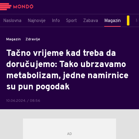
Naslovna
Najnovije
Info
Sport
Zabava
Magazin
M
Magazin
Zdravlje
Tačno vrijeme kad treba da
doručujemo: Tako ubrzavamo
metabolizam, jedne namirnice
su pun pogodak
10.06.2024. / 08:56