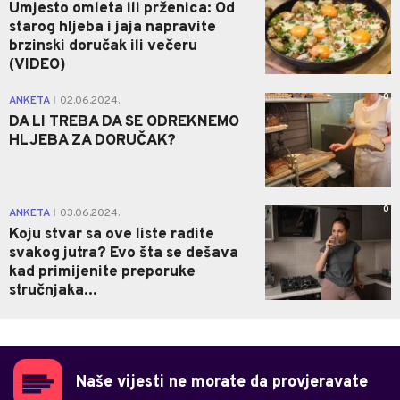
Umjesto omleta ili prženica: Od
starog hljeba i jaja napravite
brzinski doručak ili večeru
(VIDEO)
0
ANKETA
02.06.2024.
|
DA LI TREBA DA SE ODREKNEMO
HLJEBA ZA DORUČAK?
0
ANKETA
03.06.2024.
|
Koju stvar sa ove liste radite
svakog jutra? Evo šta se dešava
kad primijenite preporuke
stručnjaka...
Naše vijesti ne morate da provjeravate