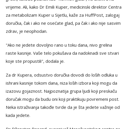
vrijeme. Ali, kako Dr Emili Kuper, medicinski direktor Centra
za metabolizam Kuper u Sijetlu, kaže za HuffPost, zalogaj
doručka, čak i ako ne osećate glad, pa čak i ako nije sasvim
zdrav, je neophodan.
"Ako ne jedete dovoljno rano u toku dana, nivo grelina
raste kasnije. Vaše telo pokušava da nadoknadi sve stvari
koje ste propustili", dodala je.
Za dr Kupera, odsustvo doručka dovodi do loših odluka u
ishrani kasnije tokom dana, niza loših izbora koji mogu da
izazovu gojaznost. Najpoznatija grupa ljudi koji preskaču
doručak mogu da budu oni koji praktikuju povremeni post.
Neka istraživanja takođe tvrde da je šta jedete važnije od
kada jedete.