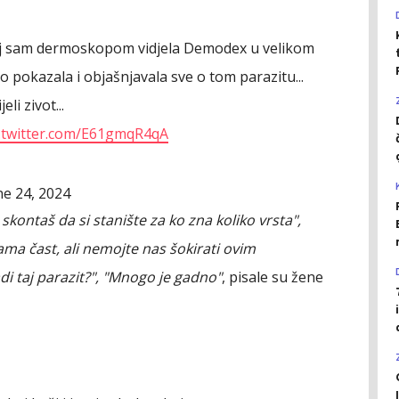
joj sam dermoskopom vidjela Demodex u velikom
 to pokazala i objašnjavala sve o tom parazitu...
li zivot...
c.twitter.com/E61gmqR4qA
ne 24, 2024
skontaš da si stanište za ko zna koliko vrsta",
ama čast, ali nemojte nas šokirati ovim
di taj parazit?", "Mnogo je gadno"
, pisale su žene