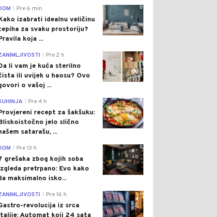
0
DOM
Pre 6 min
|
Kako izabrati idealnu veličinu
tepiha za svaku prostoriju?
Pravila koja ...
0
ZANIMLJIVOSTI
Pre 2 h
|
Da li vam je kuća sterilno
čista ili uvijek u haosu? Ovo
govori o vašoj ...
0
KUHINJA
Pre 4 h
|
Provjereni recept za šakšuku:
Bliskoistočno jelo slično
našem satarašu, ...
0
DOM
Pre 13 h
|
7 grešaka zbog kojih soba
izgleda pretrpano: Evo kako
da maksimalno isko...
0
ZANIMLJIVOSTI
Pre 16 h
|
Gastro-revolucija iz srca
Italije: Automat koji 24 sata