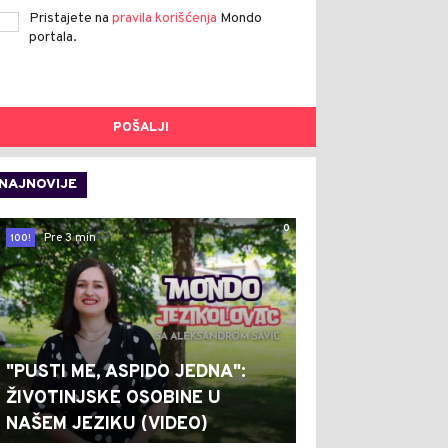
Pristajete na
pravila korišćenja
Mondo
portala.
POŠALJI
NAJNOVIJE
0
Pre 3 min
100!
"PUSTI ME, ASPIDO JEDNA":
ŽIVOTINJSKE OSOBINE U
NAŠEM JEZIKU (VIDEO)