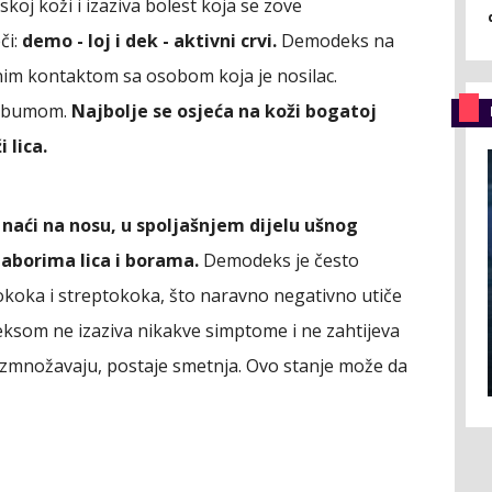
dskoj koži i izaziva bolest koja se zove
či:
demo - loj i dek - aktivni crvi.
Demodeks na
ektnim kontaktom sa osobom koja je nosilac.
sebumom.
Najbolje se osjeća na koži bogatoj
 lica.
naći na nosu, u spoljašnjem dijelu ušnog
naborima lica i borama.
Demodeks je često
okoka i streptokoka, što naravno negativno utiče
eksom ne izaziva nikakve simptome i ne zahtijeva
razmnožavaju, postaje smetnja. Ovo stanje može da