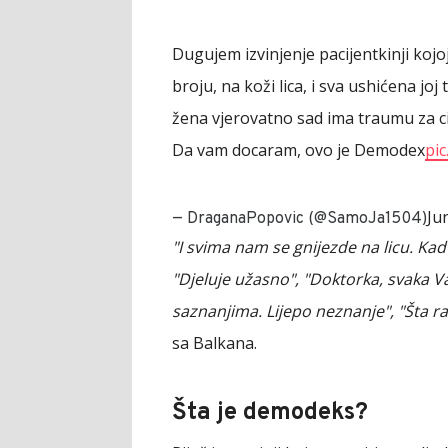
Dugujem izvinjenje pacijentkinji ko
broju, na koži lica, i sva ushićena joj
žena vjerovatno sad ima traumu za cije
Da vam docaram, ovo je Demodex
pi
Ju
— DraganaPopovic (@SamoJa1504)
"I svima nam se gnijezde na licu. Kad 
"Djeluje užasno", "Doktorka, svaka V
saznanjima. Lijepo neznanje", "Šta ra
sa Balkana.
Šta je demodeks?