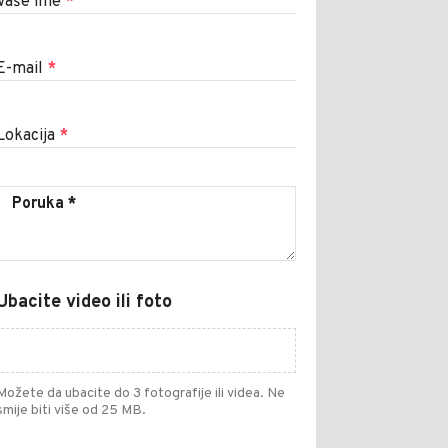
Vaše ime
*
E-mail
*
Lokacija
*
Ubacite video ili foto
Možete da ubacite do 3 fotografije ili videa. Ne
smije biti više od 25 MB.