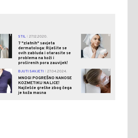
1
0
STIL
27.12.2020.
|
7 "zlatnih" savjeta
dermatologa: Riješite se
ovih zabluda i otarasite se
problema na koži i
proširenih pora zauvijek!
0
0
BJUTI SAVJETI
27.04.2024.
|
MNOGI POGREŠNO NANOSE
KOZMETIKU NA LICE!
Najčešće greške zbog čega
je koža masna