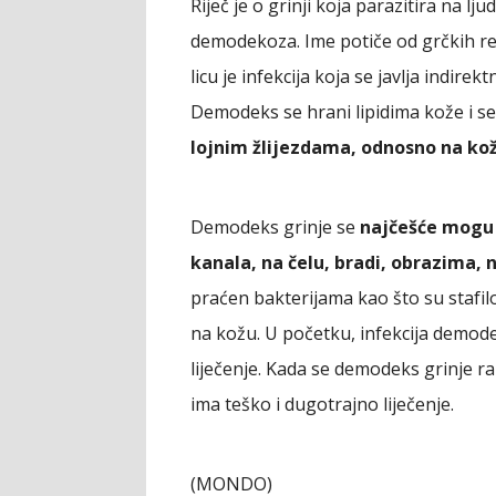
Riječ je o grinji koja parazitira na lju
demodekoza. Ime potiče od grčkih re
licu je infekcija koja se javlja indir
Demodeks se hrani lipidima kože i 
lojnim žlijezdama, odnosno na koži
Demodeks grinje se
najčešće mogu 
kanala, na čelu, bradi, obrazima, 
praćen bakterijama kao što su stafil
na kožu. U početku, infekcija demod
liječenje. Kada se demodeks grinje 
ima teško i dugotrajno liječenje.
(MONDO)