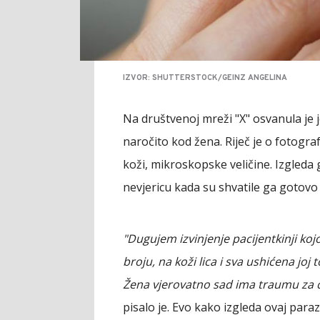
IZVOR: SHUTTERSTOCK/GEINZ ANGELINA
Na društvenoj mreži "X" osvanula je 
naročito kod žena. Riječ je o fotogra
koži, mikroskopske veličine. Izgleda
nevjericu kada su shvatile ga gotovo
"Dugujem izvinjenje pacijentkinji 
broju, na koži lica i sva ushićena joj
Žena vjerovatno sad ima traumu za c
pisalo je. Evo kako izgleda ovaj parazi