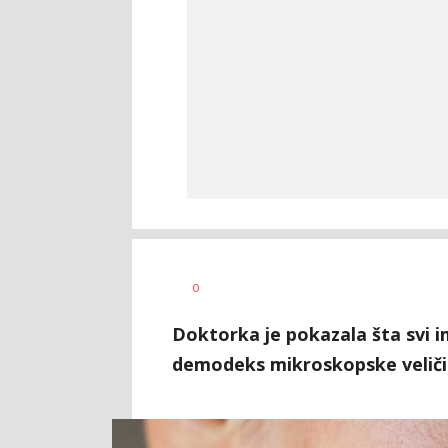
Tamara
AUTOR
0
Veličković
Doktorka je pokazala šta svi im
demodeks mikroskopske veliči