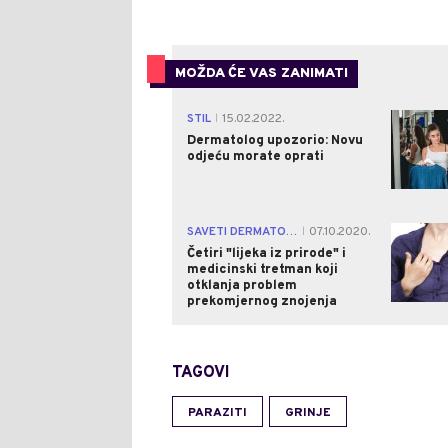
MOŽDA ĆE VAS ZANIMATI
STIL
15.02.2022.
|
Dermatolog upozorio: Novu
odjeću morate oprati
SAVETI DERMATOLOGA
07.10.2020.
|
Četiri "lijeka iz prirode" i
medicinski tretman koji
otklanja problem
prekomjernog znojenja
TAGOVI
PARAZITI
GRINJE