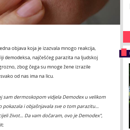
jedna objava koja je izazvala mnogo reakcija,
fiji demodeksa, najčešćeg parazita na ljudskoj
 grozno, zbog čega su mnoge žene izrazile
 svako od nas ima na licu.
kojoj sam dermoskopom vidjela Demodex u velikom
 to pokazala i objašnjavala sve o tom parazitu...
ijeli život... Da vam dočaram, ovo je Demodex"
,
t: