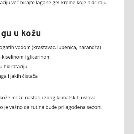
ciju već birajte lagane gel-kreme koje hidriraju
agu u kožu
ogatih vodom (krastavac, lubenica, narandža)
 kiselinom i glicerinom
 hidrataciju
ga i jakih čistača
kože može nastati i zbog klimatskih uslova,
ato je važno da rutina bude prilagođena sezoni.