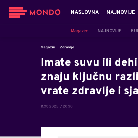
NASLOVNA
NAJNOVIJE
Magazin:
NAJNOVIJE
KU
Magazin
Zdravlje
Imate suvu ili deh
znaju ključnu razl
vrate zdravlje i sja
11.08.2025. / 20:30