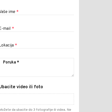
Vaše ime
*
E-mail
*
Lokacija
*
Ubacite video ili foto
Možete da ubacite do 3 fotografije ili videa. Ne