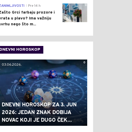
0
ZANIMLJIVOSTI
Pre 14 h
|
Zašto Grci farbaju prozore i
vrata u plavo? Ima važniju
svrhu nego što m...
DNEVNI HOROSKOP
0
03.06.2026.
DNEVNI HOROSKOP ZA 3. JUN
2026: JEDAN ZNAK DOBIJA
NOVAC KOJI JE DUGO ČEK...