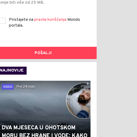
smije biti više od 25 MB.
Pristajete na
pravila korišćenja
Mondo
portala.
POŠALJI
NAJNOVIJE
0
Pre 24 min
VIDEO
DVA MJESECA U OHOTSKOM
MORU BEZ HRANE I VODE: KAKO