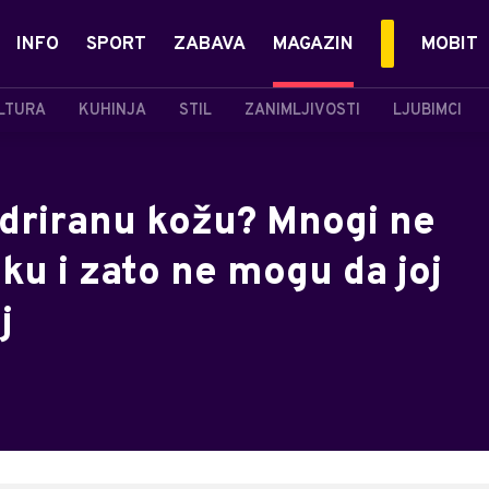
INFO
SPORT
ZABAVA
MAGAZIN
MOBIT
LTURA
KUHINJA
STIL
ZANIMLJIVOSTI
LJUBIMCI
idriranu kožu? Mnogi ne
iku i zato ne mogu da joj
j