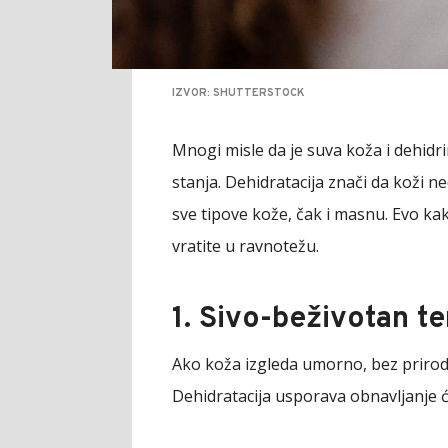
IZVOR: SHUTTERSTOCK
Mnogi misle da je suva koža i dehidri
stanja. Dehidratacija znači da koži n
sve tipove kože, čak i masnu. Evo ka
vratite u ravnotežu.
1. Sivo-beživotan t
Ako koža izgleda umorno, bez prirodn
Dehidratacija usporava obnavljanje će