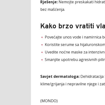
Rješenje:
Nemojte preskakati hidrata
bez mašćenja.
Kako brzo vratiti vl
Povećajte unos vode i namirnica b
Koristite serume sa hijaluronskom
Uvedite noćne maske za intenzivnu
Smanjite upotrebu agresivnih pilin
Savjet dermatologa:
Dehidratacija 
klime/grijanja i nepravilne njege i z
(MONDO)