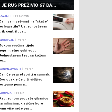
JE RUS PREŽIVIO 67 DA...
0
SAVJETI
Pre 59 min
|
Da li vam veš-mašina "skače"
po kupatilu? Uz jednostavan
trik centrifuga...
0
ZDRAVLJE
Pre 4 h
|
Tokom vrućina tijelo
neprimjetno gubi vodu:
Jednostavan test sa kožom
po...
0
ZANIMLJIVOSTI
Pre 4 h
|
Dan će se pretvoriti u sumrak:
Evo odakle će biti vidljivo
potpuno pomra...
0
KUHINJA
Pre 6 h
|
Kad jednom probate gibanicu
sa mlincima, klasične kore
vam više neće pas...