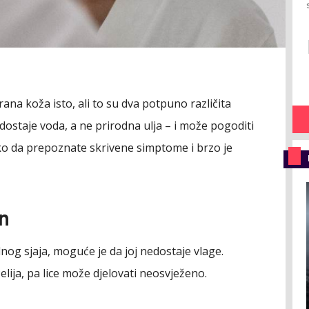
rana koža isto, ali to su dva potpuno različita
edostaje voda, a ne prirodna ulja – i može pogoditi
ko da prepoznate skrivene simptome i brzo je
en
og sjaja, moguće je da joj nedostaje vlage.
lija, pa lice može djelovati neosvježeno.