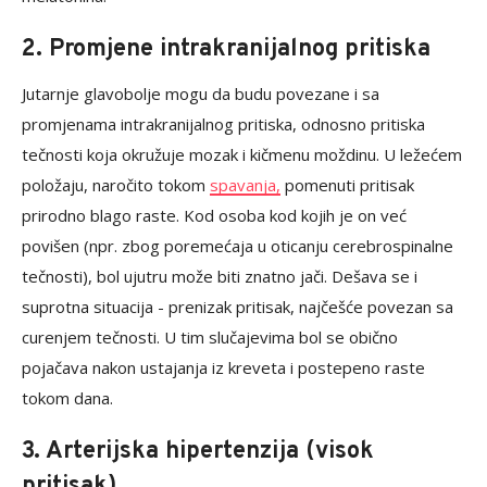
2. Promjene intrakranijalnog pritiska
Jutarnje glavobolje mogu da budu povezane i sa
promjenama intrakranijalnog pritiska, odnosno pritiska
tečnosti koja okružuje mozak i kičmenu moždinu. U ležećem
položaju, naročito tokom
spavanja,
pomenuti pritisak
prirodno blago raste. Kod osoba kod kojih je on već
povišen (npr. zbog poremećaja u oticanju cerebrospinalne
tečnosti), bol ujutru može biti znatno jači. Dešava se i
suprotna situacija - prenizak pritisak, najčešće povezan sa
curenjem tečnosti. U tim slučajevima bol se obično
pojačava nakon ustajanja iz kreveta i postepeno raste
tokom dana.
3. Arterijska hipertenzija (visok
pritisak)