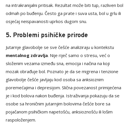
na intrakranijalni pritisak. Rezultat može biti tup, razliven bol
odmah po buđenju. Često ga prate i suva usta, bol u grlu ili
osjećaj neispavanosti uprkos dugom snu.
5. Problemi psihičke prirode
Jutarnje glavobolje se sve češće analiziraju u kontekstu
mentalnog zdravlja
. Nije riječ samo o stresu, već o
složenim vezama između sna, emocija i načina na koji
mozak obrađuje bol. Poznato je da se migrena i tenzione
glavobolje češće javljaju kod osoba sa anksioznim
poremećajima i depresijom. Slična povezanost primijećena
je i kod bolova nakon buđenja. Istraživanja pokazuju da se
osobe sa hroničnim jutarnjim bolovima češće bore sa
pojačanom psihičkom napetošću, anksioznošću ili lošim
raspoloženjem.