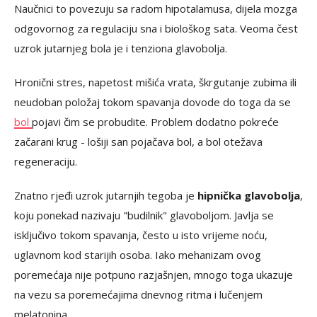
Naučnici to povezuju sa radom hipotalamusa, dijela mozga
odgovornog za regulaciju sna i biološkog sata. Veoma čest
uzrok jutarnjeg bola je i tenziona glavobolja.
Hronični stres, napetost mišića vrata, škrgutanje zubima ili
neudoban položaj tokom spavanja dovode do toga da se
bol
pojavi čim se probudite. Problem dodatno pokreće
začarani krug - lošiji san pojačava bol, a bol otežava
regeneraciju.
Znatno rjeđi uzrok jutarnjih tegoba je
hipnička glavobolja
,
koju ponekad nazivaju "budilnik" glavoboljom. Javlja se
isključivo tokom spavanja, često u isto vrijeme noću,
uglavnom kod starijih osoba. Iako mehanizam ovog
poremećaja nije potpuno razjašnjen, mnogo toga ukazuje
na vezu sa poremećajima dnevnog ritma i lučenjem
melatonina.