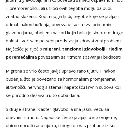
Jutarnju glavobolju je lako povezati sa neprospavanom noći
ili premorenošću, ali uzroci ovih tegoba mogu da budu
znatno složeniji. Kod mnogih ljudi, tegobe koje se javljaju
odmah nakon buđenja, povezane su sa tzv. primarnim
glavoboljama, oboljenjima kod kojih bol nije simptom druge
bolesti, već sam po sebi predstavlja zdravstveni problem.
Najčešće je riječ o
migreni
,
tenzionoj glavobolji
i
rjeđim
poremećajima
povezanim sa ritmom spavanja i budnosti.
Migrena se vrlo često javlja upravo rano ujutru ili nakon
buđenja, što je povezano sa hormonalnim promjenama,
aktivnošću nervnog sistema i napetošću krvnih sudova koji
se prirodno dešavaju u to doba dana.
S druge strane, klaster glavobolja ima jasnu vezu sa
dnevnim ritmom. Napadi se često javljaju u isto vrijeme,
obično noću ili rano ujutru, i mogu da vas probude iz sna.