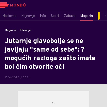
Naslovna
Najnovije
Info
Sport
Zabava
Magazin
M
Magazin
Zdravlje
Jutarnje glavobolje se ne
javljaju "same od sebe": 7
mogućih razloga zašto imate
bol čim otvorite oči
13.06.2026. / 08:21