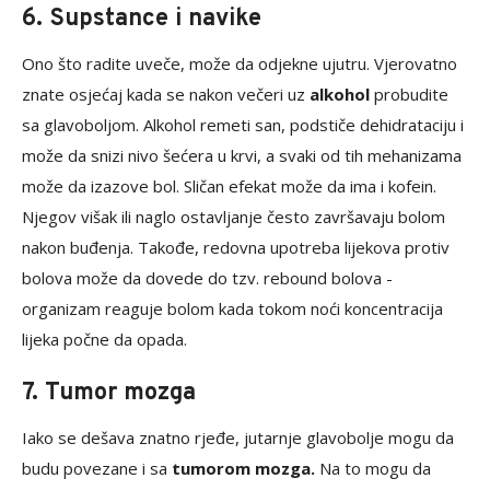
6. Supstance i navike
Ono što radite uveče, može da odjekne ujutru. Vjerovatno
znate osjećaj kada se nakon večeri uz
alkohol
probudite
sa glavoboljom. Alkohol remeti san, podstiče dehidrataciju i
može da snizi nivo šećera u krvi, a svaki od tih mehanizama
može da izazove bol. Sličan efekat može da ima i kofein.
Njegov višak ili naglo ostavljanje često završavaju bolom
nakon buđenja. Takođe, redovna upotreba lijekova protiv
bolova može da dovede do tzv. rebound bolova -
organizam reaguje bolom kada tokom noći koncentracija
lijeka počne da opada.
7. Tumor mozga
Iako se dešava znatno rjeđe, jutarnje glavobolje mogu da
budu povezane i sa
tumorom mozga.
Na to mogu da