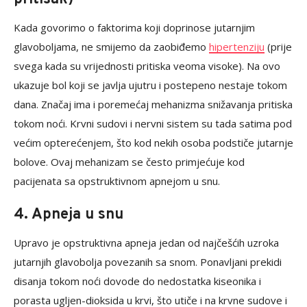
Kada govorimo o faktorima koji doprinose jutarnjim
glavoboljama, ne smijemo da zaobiđemo
hipertenziju
(prije
svega kada su vrijednosti pritiska veoma visoke). Na ovo
ukazuje bol koji se javlja ujutru i postepeno nestaje tokom
dana. Značaj ima i poremećaj mehanizma snižavanja pritiska
tokom noći. Krvni sudovi i nervni sistem su tada satima pod
većim opterećenjem, što kod nekih osoba podstiče jutarnje
bolove. Ovaj mehanizam se često primjećuje kod
pacijenata sa opstruktivnom apnejom u snu.
4. Apneja u snu
Upravo je opstruktivna apneja jedan od najčešćih uzroka
jutarnjih glavobolja povezanih sa snom. Ponavljani prekidi
disanja tokom noći dovode do nedostatka kiseonika i
porasta ugljen-dioksida u krvi, što utiče i na krvne sudove i