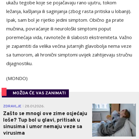
ukažu tegobe koje se pojačavaju rano ujutru, tokom
ležanja, kašljanja ili saginjanja (zbog rasta pritiska u lobanji).
Ipak, sam bol je rijetko jedini simptom. Obično ga prate
mučnina, povraćanje ili neurološki simptomi poput
poremećaja vida, ravnoteže ili slabosti ekstremiteta. Važno
je zapamtiti da velika većina jutarnjih glavobolja nema veze
sa tumorom, ali hronični simptomi uvijek zahtijevaju stručnu
dijagnostiku.
(MONDO)
MOŽDA ĆE VAS ZANIMATI
0
ZDRAVLJE
28.01.2026.
|
Zašto se mnogi ove zime osjećaju
loše? Tup bol u glavi, pritisak u
sinusima i umor nemaju veze sa
virusima