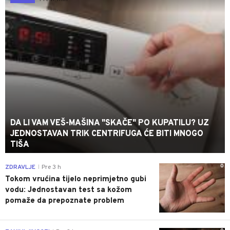
DA LI VAM VEŠ-MAŠINA "SKAČE" PO KUPATILU? UZ
JEDNOSTAVAN TRIK CENTRIFUGA ĆE BITI MNOGO
TIŠA
0
ZDRAVLJE
Pre 3 h
|
Tokom vrućina tijelo neprimjetno gubi
vodu: Jednostavan test sa kožom
pomaže da prepoznate problem