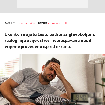
AUTOR
Dragana Božić
0
IZVOR
mondo.rs
Ukoliko se ujutu često budite sa glavoboljom,
razlog nije uvijek stres, neprospavana noć ili
vrijeme provedeno ispred ekrana.