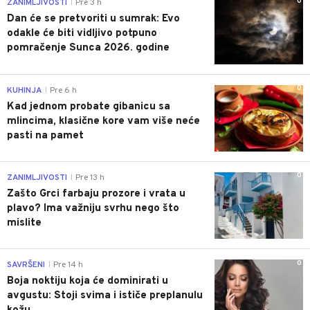
0
ZANIMLJIVOSTI
Pre 3 h
|
Dan će se pretvoriti u sumrak: Evo
odakle će biti vidljivo potpuno
pomračenje Sunca 2026. godine
0
KUHINJA
Pre 6 h
|
Kad jednom probate gibanicu sa
mlincima, klasične kore vam više neće
pasti na pamet
0
ZANIMLJIVOSTI
Pre 13 h
|
Zašto Grci farbaju prozore i vrata u
plavo? Ima važniju svrhu nego što
mislite
0
SAVRŠENI
Pre 14 h
|
Boja noktiju koja će dominirati u
avgustu: Stoji svima i ističe preplanulu