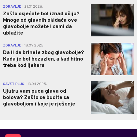
0
ZDRAVLJE
27.01.2026.
|
Zašto osjećate bol iznad očiju?
Mnoge od glavnih okidača ove
glavobolje možete i sami da
ublažite
0
ZDRAVLJE
18.09.2025.
|
Da li da brinete zbog glavobolje?
Kada je bol bezazlen, a kad hitno
treba kod ljekara
0
SAVET PLUS
13.04.2025.
|
Ujutru vam puca glava od
bolova? Zašto se budite sa
glavoboljom i koje je rješenje