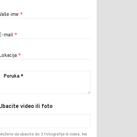
Vaše ime
*
E-mail
*
Lokacija
*
Ubacite video ili foto
Možete da ubacite do 3 fotografije ili videa. Ne