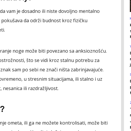
da vam je dosadno ili niste dovoljno mentalno
 pokušava da održi budnost kroz fizičku
ti.
eranje noge može biti povezano sa anksioznošću.
strožnosti, što se vidi kroz stalnu potrebu za
 znak sam po sebi ne znači ništa zabrinjavajuće.
povremeno, u stresnim situacijama, ili stalno i uz
esanica ili razdražljivost.
u?
je ometa, ili ga ne možete kontrolisati, može biti