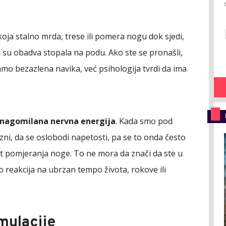
ja stalno mrda, trese ili pomera nogu dok sjedi,
li su obadva stopala na podu. Ako ste se pronašli,
amo bezazlena navika, već psihologija tvrdi da ima
nagomilana nervna energija
. Kada smo pod
azni, da se oslobodi napetosti, pa se to onda često
t pomjeranja noge. To ne mora da znači da ste u
 reakcija na ubrzan tempo života, rokove ili
mulacije