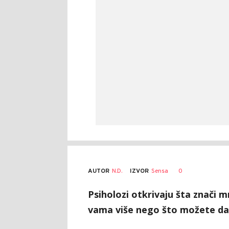
AUTOR
N.D.
0
IZVOR
Sensa
Psiholozi otkrivaju šta znači 
vama više nego što možete da z