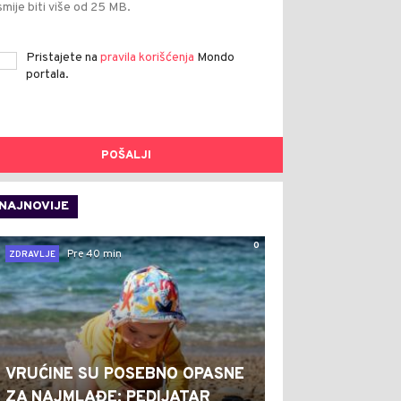
smije biti više od 25 MB.
Pristajete na
pravila korišćenja
Mondo
portala.
POŠALJI
NAJNOVIJE
0
Pre 40 min
ZDRAVLJE
VRUĆINE SU POSEBNO OPASNE
ZA NAJMLAĐE: PEDIJATAR