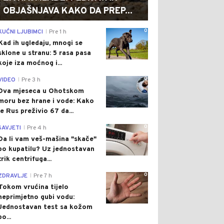
OBJAŠNJAVA KAKO DA PREP...
0
KUĆNI LJUBIMCI
Pre 1 h
|
Kad ih ugledaju, mnogi se
sklone u stranu: 5 rasa pasa
koje iza moćnog i...
0
VIDEO
Pre 3 h
|
Dva mjeseca u Ohotskom
moru bez hrane i vode: Kako
je Rus preživio 67 da...
0
SAVJETI
Pre 4 h
|
Da li vam veš-mašina "skače"
po kupatilu? Uz jednostavan
trik centrifuga...
0
ZDRAVLJE
Pre 7 h
|
Tokom vrućina tijelo
neprimjetno gubi vodu:
Jednostavan test sa kožom
po...