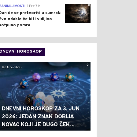
0
ZANIMLJIVOSTI
Pre 7 h
|
Dan će se pretvoriti u sumrak:
Evo odakle će biti vidljivo
potpuno pomra...
DNEVNI HOROSKOP
0
03.06.2026.
DNEVNI HOROSKOP ZA 3. JUN
2026: JEDAN ZNAK DOBIJA
NOVAC KOJI JE DUGO ČEK...