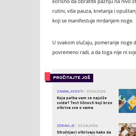
korisno da obratite pažnju na nivo s
rutini, više pauza, kretanja i opušt
koji se manifestuje mrdanjem noge.
U svakom slučaju, pomeranje noge dok 
povremeno radi, a da toga nije ni svj
PROČITAJTE JOŠ
ZANIMLJIVOSTI
07.06.2026.
|
Koja patka vam se najviše
sviđa? Test ličnosti koji brzo
otkriva sve o vama
ZDRAVLJE
25.04.2026.
|
Stručnjaci otkrivaju kako da