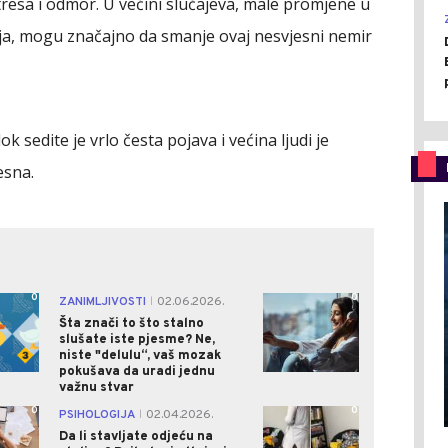
tresa i odmor. U većini slučajeva, male promjene u
anja, mogu značajno da smanje ovaj nesvjesni nemir
sedite je vrlo česta pojava i većina ljudi je
esna.
0
0
ZANIMLJIVOSTI
02.06.2026.
|
Šta znači to što stalno
slušate iste pjesme? Ne,
niste "delulu“, vaš mozak
pokušava da uradi jednu
važnu stvar
0
0
PSIHOLOGIJA
02.04.2026.
|
Da li stavljate odjeću na