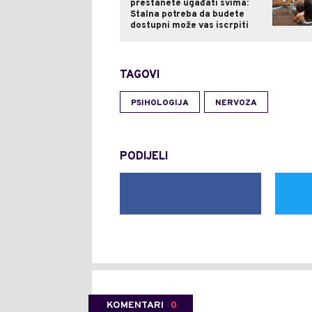
prestanete ugađati svima:
Stalna potreba da budete
dostupni može vas iscrpiti
TAGOVI
PSIHOLOGIJA
NERVOZA
PODIJELI
KOMENTARI
0