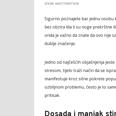
IZVOR: SHUTTERSTOCK
Sigurno poznajete bar jednu osobu ko
bez obzira lda li su noge prekrštne i
onda je važno da znate da ovo nije s
dublje značenje.
Jedno od najčešćih objašnjenja jeste
stresom, tijelo traži način da se ispr
manifestuje kroz sitne pokrete popu
ozbiljnom problemu, često je to samo
pritisak.
Dosada i manjak sti