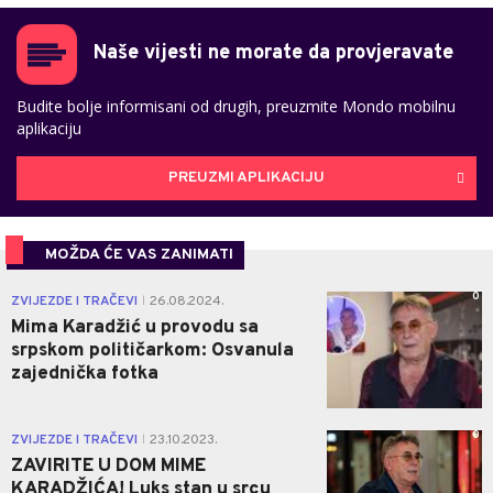
Naše vijesti ne morate da provjeravate
Budite bolje informisani od drugih, preuzmite Mondo mobilnu
aplikaciju
PREUZMI APLIKACIJU
MOŽDA ĆE VAS ZANIMATI
0
ZVIJEZDE I TRAČEVI
26.08.2024.
|
Mima Karadžić u provodu sa
srpskom političarkom: Osvanula
zajednička fotka
0
ZVIJEZDE I TRAČEVI
23.10.2023.
|
ZAVIRITE U DOM MIME
KARADŽIĆA! Luks stan u srcu