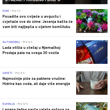
OTMENO, PRIRODNO I SKUPO
0
DOM
Pre 1 h
|
Posadite ovo cvijeće u avgustu i
cvjetaće sve do zime: Jesenja bašta će
vam biti najljepša u cijelom komšiluku
0
AUTOMOBILI
Pre 4 h
|
Lada otišla u stečaj u Njemačkoj:
Prodaja pala na svega 30 vozila
0
SAVETI
Pre 4 h
|
Najmoćnije piće za paklene vrućine:
Hidrira kao voda, ali daje više energije
0
KUHINJA
Pre 13 h
|
Lagana ljetna pasta salata gotova za