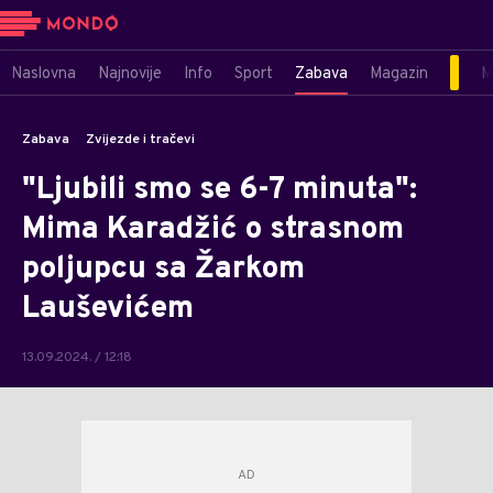
Naslovna
Najnovije
Info
Sport
Zabava
Magazin
M
Zabava
Zvijezde i tračevi
"Ljubili smo se 6-7 minuta":
Mima Karadžić o strasnom
poljupcu sa Žarkom
Lauševićem
13.09.2024. / 12:18