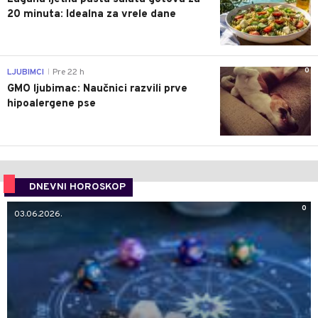
20 minuta: Idealna za vrele dane
0
LJUBIMCI
Pre 22 h
|
GMO ljubimac: Naučnici razvili prve
hipoalergene pse
DNEVNI HOROSKOP
0
03.06.2026.