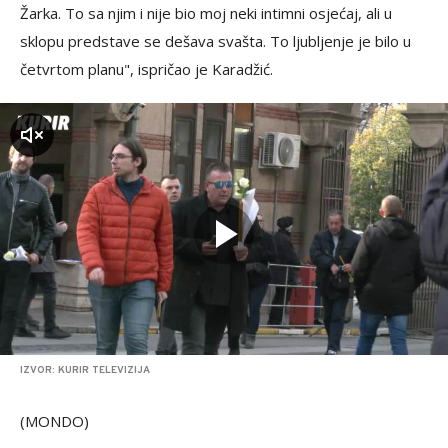
Žarka. To sa njim i nije bio moj neki intimni osjećaj, ali u
sklopu predstave se dešava svašta. To ljubljenje je bilo u
četvrtom planu", ispričao je Karadžić.
zvuk
IZVOR: KURIR TELEVIZIJA
(MONDO)