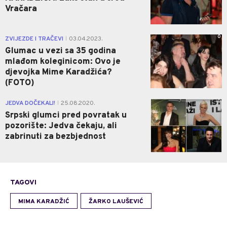
Vračara
0
ZVIJEZDE I TRAČEVI
03.04.2023.
|
Glumac u vezi sa 35 godina
mlađom koleginicom: Ovo je
djevojka Mime Karadžića?
(FOTO)
0
JEDVA DOČEKALI!
25.08.2020.
|
Srpski glumci pred povratak u
pozorište: Jedva čekaju, ali
zabrinuti za bezbjednost
TAGOVI
MIMA KARADŽIĆ
ŽARKO LAUŠEVIĆ