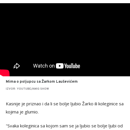
Mima o poljupcu sa Žarkom Lauševićem
IZVOR: YOUTUBE/AMIG SHOW
Kasnije je priznao i da li se bolje ljubio Žarko ili koleginice sa
kojima je glumio.
"Svaka koleginica sa kojom sam se ja ljubio se bolje ljubi od