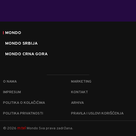
MONDO
MONDO SRBIJA
MONDO CRNA GORA
O NAMA
MARKETING
IMPRESUM
KONTAKT
POLITIKA O KOLAČIĆIMA
ARHIVA
POLITIKA PRIVATNOSTI
PRAVILA I USLOVI KORIŠĆENJA
m:tel
©
2026
Mondo
Sva prava zadržana.