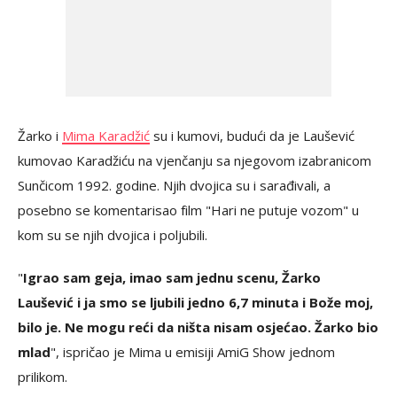
Žarko i
Mima Karadžić
su i kumovi, budući da je Laušević
kumovao Karadžiću na vjenčanju sa njegovom izabranicom
Sunčicom 1992. godine. Njih dvojica su i sarađivali, a
posebno se komentarisao film "Hari ne putuje vozom" u
kom su se njih dvojica i poljubili.
"
Igrao sam geja, imao sam jednu scenu, Žarko
Laušević i ja smo se ljubili jedno 6,7 minuta i Bože moj,
bilo je. Ne mogu reći da ništa nisam osjećao. Žarko bio
mlad
", ispričao je Mima u emisiji AmiG Show jednom
prilikom.