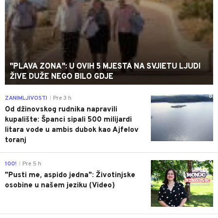
"PLAVA ZONA": U OVIH 5 MJESTA NA SVJIETU LJUDI
ŽIVE DUŽE NEGO BILO GDJE
0
ZANIMLJIVOSTI
Pre 3 h
|
Od džinovskog rudnika napravili
kupalište: Španci sipali 500 milijardi
litara vode u ambis dubok kao Ajfelov
toranj
0
100!
Pre 5 h
|
"Pusti me, aspido jedna": Životinjske
osobine u našem jeziku (Video)