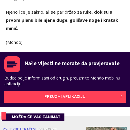
Njeno lice je sakrio, ali se par držao za ruke,
dok su u
prvom planu bile njene duge, golišave noge i kratak
minić
.
(Mondo)
Naše vijesti ne morate da provjeravate
Budite bolje informisani od drugih, preuzmite Mondo mobilnu
aplikaciju
PREUZMI APLIKACIJU
MOŽDA ĆE VAS ZANIMATI
0
ZVIJEZDE I TRAČEVI
21.02.2023.
|