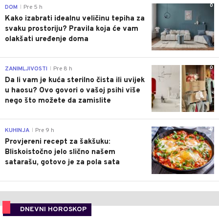
0
DOM
Pre 5 h
|
Kako izabrati idealnu veličinu tepiha za
svaku prostoriju? Pravila koja će vam
olakšati uređenje doma
0
ZANIMLJIVOSTI
Pre 8 h
|
Da li vam je kuća sterilno čista ili uvijek
u haosu? Ovo govori o vašoj psihi više
nego što možete da zamislite
0
KUHINJA
Pre 9 h
|
Provjereni recept za šakšuku:
Bliskoistočno jelo slično našem
satarašu, gotovo je za pola sata
DNEVNI HOROSKOP