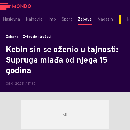
Naslovna
Najnovije
Info
Sport
Zabava
Magazin
M
Zabava
Zvijezde i tračevi
Kebin sin se oženio u tajnosti:
Supruga mlađa od njega 15
godina
05.01.2025. / 17:39