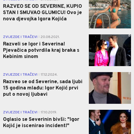
RAZVEO SE OD SEVERINE, KUPIO
STAN I SMUVAO GLUMICU! Ovo je
nova djevojka Igora Kojića
0
ZVIJEZDE I TRAČEVI
20.08.2021.
|
Razveli se Igor i Severina!
Pjevačica potvrdila kraj braka s
Kebinim sinom
0
ZVIJEZDE I TRAČEVI
17.12.2024.
|
Razveo se od Severine, sada ljubi
15 godina mlađu: Igor Kojić prvi
put o novoj ljubavi
0
ZVIJEZDE I TRAČEVI
17.10.2019.
|
Oglasio se Severinin bivši: "Igor
Kojić je iscenirao incident!"