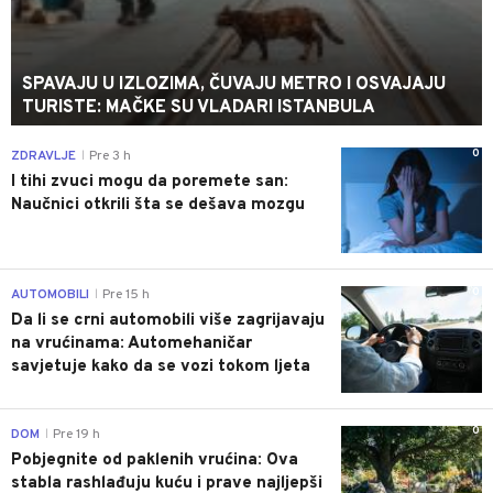
SPAVAJU U IZLOZIMA, ČUVAJU METRO I OSVAJAJU
TURISTE: MAČKE SU VLADARI ISTANBULA
0
ZDRAVLJE
Pre 3 h
|
I tihi zvuci mogu da poremete san:
Naučnici otkrili šta se dešava mozgu
0
AUTOMOBILI
Pre 15 h
|
Da li se crni automobili više zagrijavaju
na vrućinama: Automehaničar
savjetuje kako da se vozi tokom ljeta
0
DOM
Pre 19 h
|
Pobjegnite od paklenih vrućina: Ova
stabla rashlađuju kuću i prave najljepši