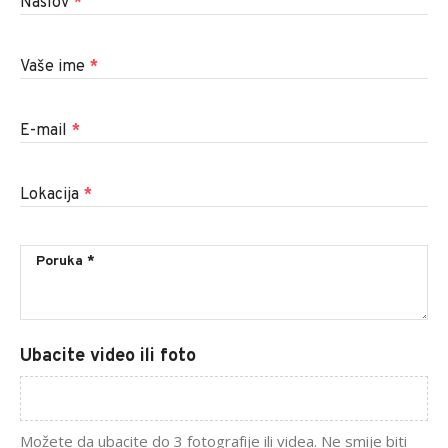
Naslov
*
Vaše ime
*
E-mail
*
Lokacija
*
Ubacite video ili foto
Možete da ubacite do 3 fotografije ili videa. Ne smije biti