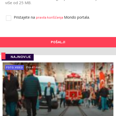
više od 25 MB.
Pristajete na
Mondo portala.
pravila korišćenja
POŠALJI
NAJNOVIJE
0
Pre 41 min
FOTO, VIDEO