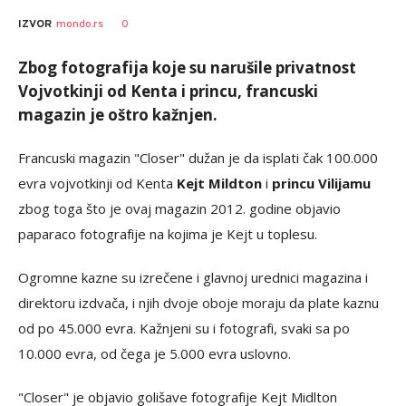
0
IZVOR
mondo.rs
Zbog fotografija koje su narušile privatnost
Vojvotkinji od Kenta i princu, francuski
magazin je oštro kažnjen.
Francuski magazin "Closer" dužan je da isplati čak 100.000
evra vojvotkinji od Kenta
Kejt Mildton
i
princu Vilijamu
zbog toga što je ovaj magazin 2012. godine objavio
paparaco fotografije na kojima je Kejt u toplesu.
Ogromne kazne su izrečene i glavnoj urednici magazina i
direktoru izdvača, i njih dvoje oboje moraju da plate kaznu
od po 45.000 evra. Kažnjeni su i fotografi, svaki sa po
10.000 evra, od čega je 5.000 evra uslovno.
"Closer" je objavio golišave fotografije Kejt Midlton