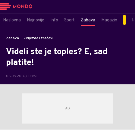
Naslovna
Najnovije
Info
Sport
Zabava
Magazin
M
Zabava
Zvijezde i tračevi
Videli ste je toples? E, sad
platite!
06.09.2017. / 09:51