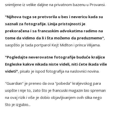
snimljene iz velike daljine na privatnom bazenu u Provansi.
"Njihova tuga se pretvorila u bes i nevericu kada su
saznali za fotografije. Linija pristojnosti je
prekoračena i sa francuskim advokatima radimo na
tome da vidimo da li i šta možemo da preduzmemo"
,
saopštio je tada portparol Kejt Midlton i princa Vilijama.
"Pogledajte neverovatne fotografije buduće kraljice
Engleske kakve nikada niste videli, niti ćete ikada više
videti"
, pisalo je ispod fotografija na naslovnici novina.
"Guardian" je preneo da ova "pobeda" kraljevskog para
uopšte i nije to, zato što je francuski magazin bio spreman
na ovaj rizik i više je dobio objavljivanjem ovih slika nego
što je izgubio...