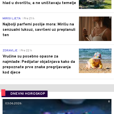
hlad u dvorištu, a ne uništavaju temelje
0
MIRISI LJETA
Pre 21 h
|
Najbolji parfemi poslije mora: Mirišu na
senzualni luksuz, savršeni uz preplanuli
ten
0
ZDRAVLJE
Pre 22 h
|
Vrućine su posebno opasne za
najmlađe: Pedijatar objašnjava kako da
prepoznate prve znake pregrijavanja
kod djece
DNEVNI HOROSKOP
0
03.06.2026.