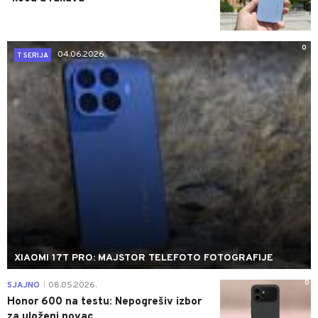
0
04.06.2026.
T SERIJA
XIAOMI 17T PRO: MAJSTOR TELEFOTO FOTOGRAFIJE
0
SJAJNO
08.05.2026.
|
Honor 600 na testu: Nepogrešiv izbor
za uloženi novac