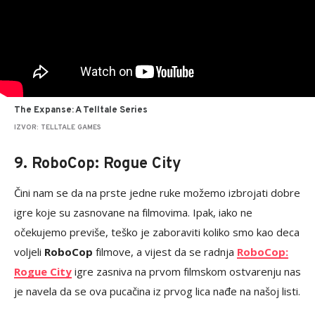
The Expanse: A Telltale Series
IZVOR: TELLTALE GAMES
9. RoboCop: Rogue City
Čini nam se da na prste jedne ruke možemo izbrojati dobre
igre koje su zasnovane na filmovima. Ipak, iako ne
očekujemo previše, teško je zaboraviti koliko smo kao deca
voljeli
RoboCop
filmove, a vijest da se radnja
RoboCop:
Rogue City
igre zasniva na prvom filmskom ostvarenju nas
je navela da se ova pucačina iz prvog lica nađe na našoj listi.