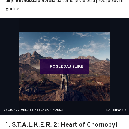
ali je
Bethesda
potvrdila da ćemo je vidjeti u prvoj polovini
godine.
POGLEDAJ SLIKE
IZVOR: YOUTUBE / BETHESDA SOFTWORKS
Br. slika: 10
1. S.T.A.L.K.E.R. 2: Heart of Chornobyl