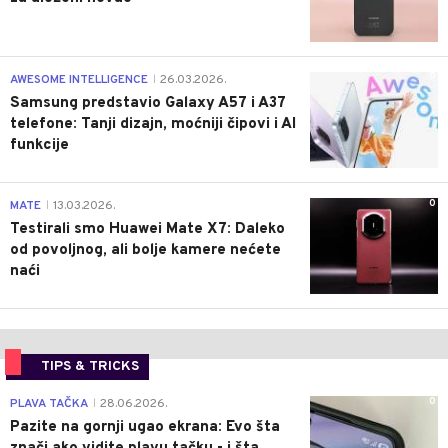
0
AWESOME INTELLIGENCE
26.03.2026.
|
Samsung predstavio Galaxy A57 i A37
telefone: Tanji dizajn, moćniji čipovi i AI
funkcije
0
MATE
13.03.2026.
|
Testirali smo Huawei Mate X7: Daleko
od povoljnog, ali bolje kamere nećete
naći
TIPS & TRICKS
0
PLAVA TAČKA
28.06.2026.
|
Pazite na gornji ugao ekrana: Evo šta