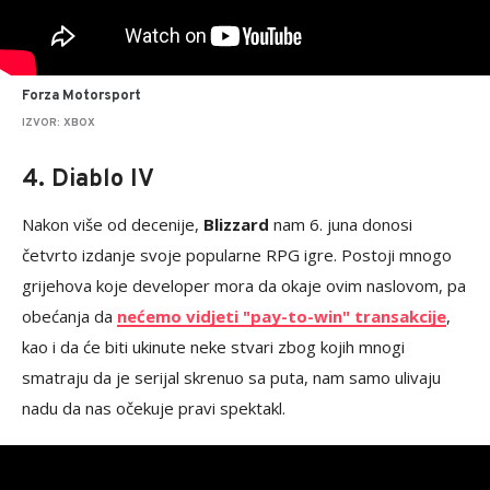
Forza Motorsport
IZVOR: XBOX
4. Diablo IV
Nakon više od decenije,
Blizzard
nam 6. juna donosi
četvrto izdanje svoje popularne RPG igre. Postoji mnogo
grijehova koje developer mora da okaje ovim naslovom, pa
obećanja da
nećemo vidjeti "pay-to-win" transakcije
,
kao i da će biti ukinute neke stvari zbog kojih mnogi
smatraju da je serijal skrenuo sa puta, nam samo ulivaju
nadu da nas očekuje pravi spektakl.