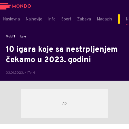
Naslovna
Najnovije
Info
Sport
Zabava
Magazin
M
MobIT
Igre
10 igara koje sa nestrpljenjem
čekamo u 2023. godini
03.01.2023. / 17:44