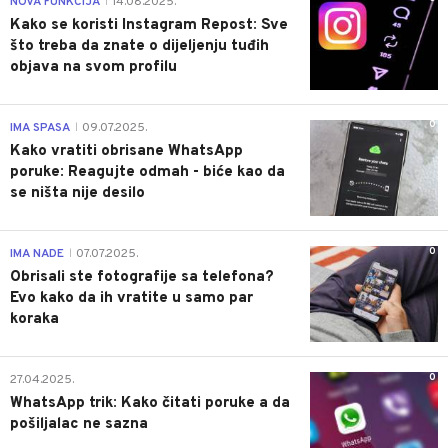
NOVA FUNKCIJA
14.08.2025.
|
Kako se koristi Instagram Repost: Sve
što treba da znate o dijeljenju tuđih
objava na svom profilu
0
IMA SPASA
09.07.2025.
|
Kako vratiti obrisane WhatsApp
poruke: Reagujte odmah - biće kao da
se ništa nije desilo
0
IMA NADE
07.07.2025.
|
Obrisali ste fotografije sa telefona?
Evo kako da ih vratite u samo par
koraka
0
27.04.2025.
WhatsApp trik: Kako čitati poruke a da
pošiljalac ne sazna