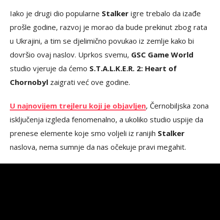
Iako je drugi dio popularne
Stalker
igre trebalo da izađe
prošle godine, razvoj je morao da bude prekinut zbog rata
u Ukrajini, a tim se djelimično povukao iz zemlje kako bi
dovršio ovaj naslov. Uprkos svemu,
GSC Game World
studio vjeruje da ćemo
S.T.A.L.K.E.R. 2: Heart of
Chornobyl
zaigrati već ove godine.
U najnovijem trejleru koji je objavljen
, Černobiljska zona
isključenja izgleda fenomenalno, a ukoliko studio uspije da
prenese elemente koje smo voljeli iz ranijih
Stalker
naslova, nema sumnje da nas očekuje pravi megahit.