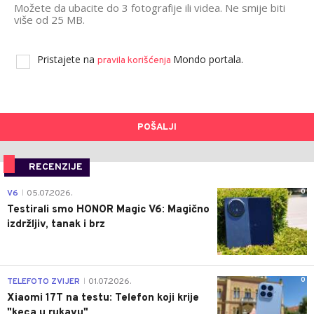
Možete da ubacite do 3 fotografije ili videa. Ne smije biti
više od 25 MB.
Pristajete na
Mondo portala.
pravila korišćenja
POŠALJI
RECENZIJE
0
V6
05.07.2026.
|
Testirali smo HONOR Magic V6: Magično
izdržljiv, tanak i brz
0
TELEFOTO ZVIJER
01.07.2026.
|
Xiaomi 17T na testu: Telefon koji krije
"keca u rukavu"