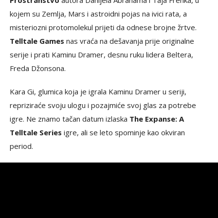
Prostranstvo
autora Danijela Abrahama i Taja Frenka, u
kojem su Zemlja, Mars i astroidni pojas na ivici rata, a
misteriozni protomolekul prijeti da odnese brojne žrtve.
Telltale Games
nas vraća na dešavanja prije originalne
serije i prati Kaminu Dramer, desnu ruku lidera Beltera,
Freda Džonsona.
Kara Gi, glumica koja je igrala Kaminu Dramer u seriji,
repriziraće svoju ulogu i pozajmiće svoj glas za potrebe
igre. Ne znamo tačan datum izlaska
The Expanse: A
Telltale Series
igre, ali se leto spominje kao okviran
period.