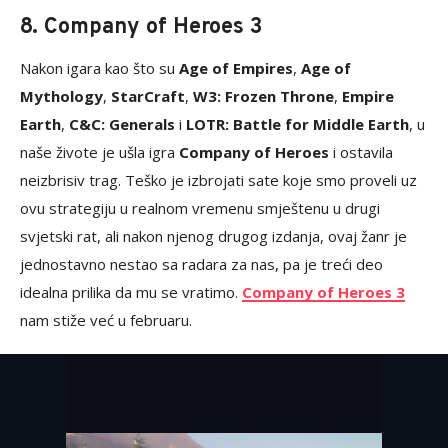
8. Company of Heroes 3
Nakon igara kao što su
Age of Empires
,
Age of
Mythology
,
StarCraft
,
W3: Frozen Throne
,
Empire
Earth
,
C&C: Generals
i
LOTR: Battle for Middle Earth
, u
naše živote je ušla igra
Company of Heroes
i ostavila
neizbrisiv trag. Teško je izbrojati sate koje smo proveli uz
ovu strategiju u realnom vremenu smještenu u drugi
svjetski rat, ali nakon njenog drugog izdanja, ovaj žanr je
jednostavno nestao sa radara za nas, pa je treći deo
idealna prilika da mu se vratimo.
Company of Heroes 3
nam stiže već u februaru.