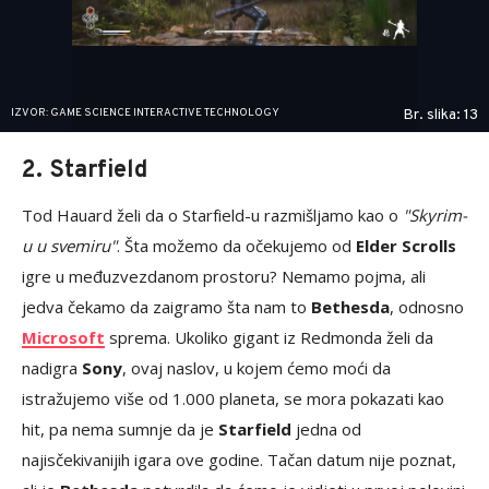
IZVOR: GAME SCIENCE INTERACTIVE TECHNOLOGY
Br. slika: 13
2. Starfield
Tod Hauard želi da o Starfield-u razmišljamo kao o
"Skyrim-
u u svemiru"
. Šta možemo da očekujemo od
Elder Scrolls
igre u međuzvezdanom prostoru? Nemamo pojma, ali
jedva čekamo da zaigramo šta nam to
Bethesda
, odnosno
Microsoft
sprema. Ukoliko gigant iz Redmonda želi da
nadigra
Sony
, ovaj naslov, u kojem ćemo moći da
istražujemo više od 1.000 planeta, se mora pokazati kao
hit, pa nema sumnje da je
Starfield
jedna od
najisčekivanijih igara ove godine. Tačan datum nije poznat,