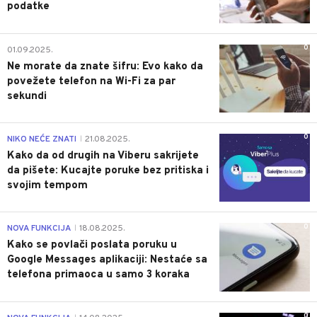
podatke
0
01.09.2025.
Ne morate da znate šifru: Evo kako da
povežete telefon na Wi-Fi za par
sekundi
0
NIKO NEĆE ZNATI
21.08.2025.
|
Kako da od drugih na Viberu sakrijete
da pišete: Kucajte poruke bez pritiska i
svojim tempom
0
NOVA FUNKCIJA
18.08.2025.
|
Kako se povlači poslata poruku u
Google Messages aplikaciji: Nestaće sa
telefona primaoca u samo 3 koraka
0