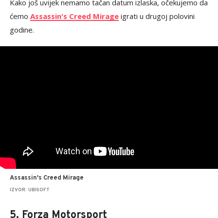
Kako još uvijek nemamo tačan datum izlaska, očekujemo da
ćemo
Assassin's Creed Mirage
igrati u drugoj polovini
godine.
Assassin's Creed Mirage
IZVOR: UBISOFT
5. Forza Motorsport