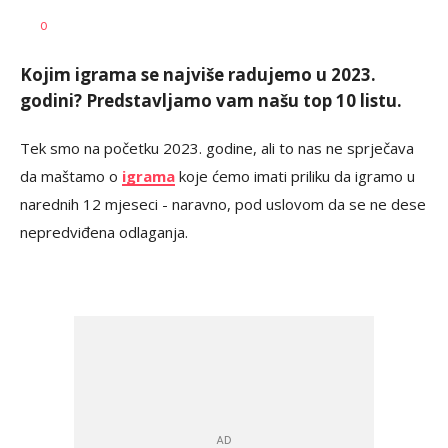
Dušan
AUTOR
0
Volaš
Kojim igrama se najviše radujemo u 2023.
godini? Predstavljamo vam našu top 10 listu.
Tek smo na početku 2023. godine, ali to nas ne sprječava
da maštamo o
igrama
koje ćemo imati priliku da igramo u
narednih 12 mjeseci - naravno, pod uslovom da se ne dese
nepredviđena odlaganja.