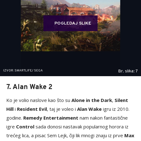
POGLEDAJ SLIKE
IZVOR: SMARTLIFE/ SEGA
Br. slika: 7
7. Alan Wake 2
Ko je volio naslove kao što su
Alone in the Dark
,
Silent
Hill
i
Resident Evil
, taj je voleo i
Alan Wake
igru iz 2010.
godine.
Remedy Entertainment
nam nakon fantastične
igre
Control
sada donosi nastavak popularnog horora iz
trećeg lica, a pisac Sem Lejk, čiji lik mnogi znaju iz prve
Max