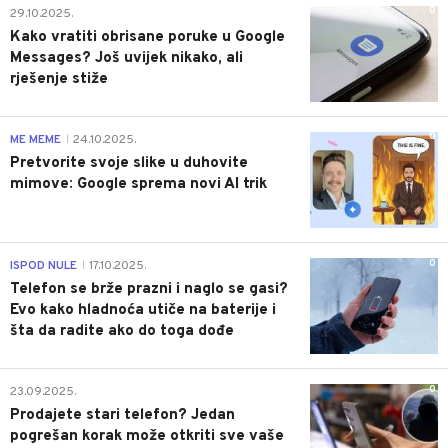
0
29.10.2025.
Kako vratiti obrisane poruke u Google
Messages? Još uvijek nikako, ali
rješenje stiže
0
ME MEME
24.10.2025.
|
Pretvorite svoje slike u duhovite
mimove: Google sprema novi AI trik
0
ISPOD NULE
17.10.2025.
|
Telefon se brže prazni i naglo se gasi?
Evo kako hladnoća utiče na baterije i
šta da radite ako do toga dođe
0
23.09.2025.
Prodajete stari telefon? Jedan
pogrešan korak može otkriti sve vaše