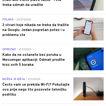
znači ako vidite plavu tačku - i šta
treba odmah da uradite
0
POLAKO
26.01.2026.
|
3 stvari koje nikada ne treba da tražite
na Googlu: Jedan pogrešan potez i u
problemu ste
0
OPREZNO
21.11.2025.
|
Kako da ne ostanete bez poruka u
Messenger aplikaciji: Odmah prođite
kroz ovih 5 koraka
0
MOŽDA JE NIŠTA
21.11.2025.
|
Često vam se prekida Wi-Fi? Pokušajte
ovo prije nego što pozovete tehničku
podršku