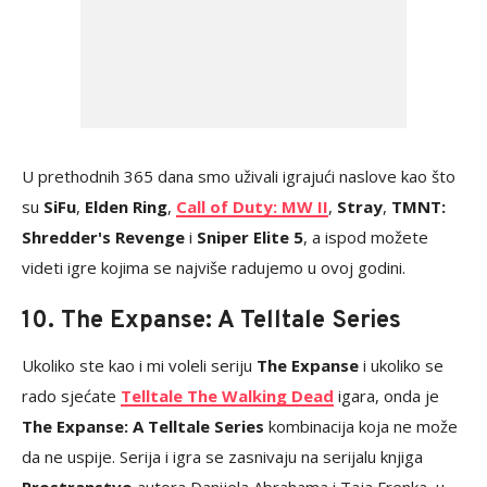
U prethodnih 365 dana smo uživali igrajući naslove kao što
su
SiFu
,
Elden Ring
,
Call of Duty: MW II
,
Stray
,
TMNT:
Shredder's Revenge
i
Sniper Elite 5
, a ispod možete
videti igre kojima se najviše radujemo u ovoj godini.
10. The Expanse: A Telltale Series
Ukoliko ste kao i mi voleli seriju
The Expanse
i ukoliko se
rado sjećate
Telltale The Walking Dead
igara, onda je
The Expanse: A Telltale Series
kombinacija koja ne može
da ne uspije. Serija i igra se zasnivaju na serijalu knjiga