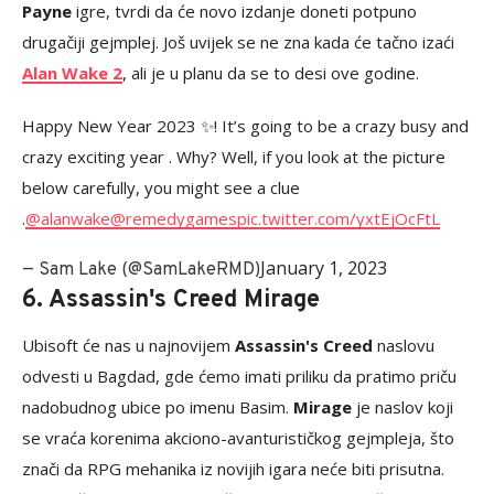
Payne
igre, tvrdi da će novo izdanje doneti potpuno
drugačiji gejmplej. Još uvijek se ne zna kada će tačno izaći
Alan Wake 2
, ali je u planu da se to desi ove godine.
Happy New Year 2023 ✨! It’s going to be a crazy busy and
crazy exciting year . Why? Well, if you look at the picture
below carefully, you might see a clue
.
@alanwake
@remedygames
pic.twitter.com/yxtEjOcFtL
January 1, 2023
— Sam Lake (@SamLakeRMD)
6. Assassin's Creed Mirage
Ubisoft će nas u najnovijem
Assassin's Creed
naslovu
odvesti u Bagdad, gde ćemo imati priliku da pratimo priču
nadobudnog ubice po imenu Basim.
Mirage
je naslov koji
se vraća korenima akciono-avanturističkog gejmpleja, što
znači da RPG mehanika iz novijih igara neće biti prisutna.