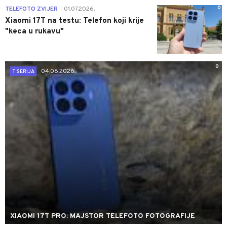
0
TELEFOTO ZVIJER
01.07.2026.
|
Xiaomi 17T na testu: Telefon koji krije
"keca u rukavu"
0
04.06.2026.
T SERIJA
XIAOMI 17T PRO: MAJSTOR TELEFOTO FOTOGRAFIJE