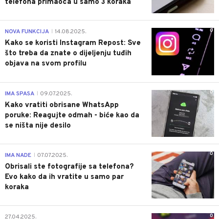
telefona primaoca u samo 3 koraka
0
NOVA FUNKCIJA
14.08.2025.
|
Kako se koristi Instagram Repost: Sve
što treba da znate o dijeljenju tuđih
objava na svom profilu
0
IMA SPASA
09.07.2025.
|
Kako vratiti obrisane WhatsApp
poruke: Reagujte odmah - biće kao da
se ništa nije desilo
0
IMA NADE
07.07.2025.
|
Obrisali ste fotografije sa telefona?
Evo kako da ih vratite u samo par
koraka
0
27.04.2025.