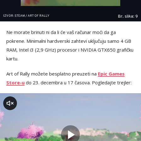
IZVOR: STEAM / ART OF RALLY
Br. slika: 9
Ne morate brinuti ni da li će vaš računar moći da ga
pokrene. Minimalni hardverski zahtevi uključuju samo 4 GB
RAM, Intel i3 (2,9 GHz) procesor i NVIDIA GTX650 grafičku
kartu.
Art of Rally možete besplatno preuzeti na
Epic Games
Store-u
do 23. decembra u 17 časova. Pogledajte trejler:
zvuk