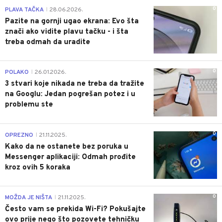
0
PLAVA TAČKA
28.06.2026.
|
Pazite na gornji ugao ekrana: Evo šta
znači ako vidite plavu tačku - i šta
treba odmah da uradite
0
POLAKO
26.01.2026.
|
3 stvari koje nikada ne treba da tražite
na Googlu: Jedan pogrešan potez i u
problemu ste
0
OPREZNO
21.11.2025.
|
Kako da ne ostanete bez poruka u
Messenger aplikaciji: Odmah prođite
kroz ovih 5 koraka
0
MOŽDA JE NIŠTA
21.11.2025.
|
Često vam se prekida Wi-Fi? Pokušajte
ovo prije nego što pozovete tehničku