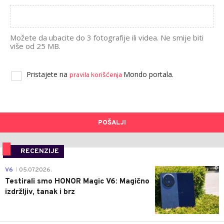
Možete da ubacite do 3 fotografije ili videa. Ne smije biti
više od 25 MB.
Pristajete na
Mondo portala.
pravila korišćenja
POŠALJI
RECENZIJE
0
V6
05.07.2026.
|
Testirali smo HONOR Magic V6: Magično
izdržljiv, tanak i brz