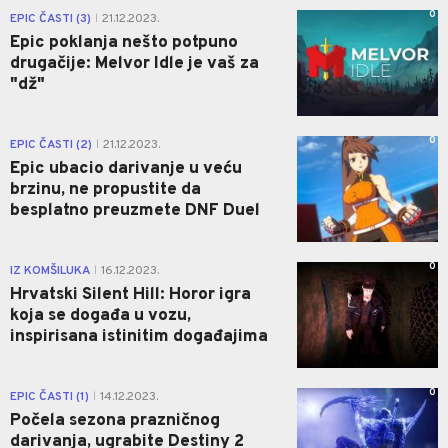
0
EPIC ČASTI (3)
21.12.2023.
|
Epic poklanja nešto potpuno
drugačije: Melvor Idle je vaš za
"dž"
0
EPIC ČASTI (2)
21.12.2023.
|
Epic ubacio darivanje u veću
brzinu, ne propustite da
besplatno preuzmete DNF Duel
0
IZ KOMŠILUKA
16.12.2023.
|
Hrvatski Silent Hill: Horor igra
koja se događa u vozu,
inspirisana istinitim događajima
0
EPIC ČASTI (1)
14.12.2023.
|
Počela sezona prazničnog
darivanja, ugrabite Destiny 2