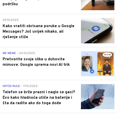
podršku
0
29.10.2025.
Kako vratiti obrisane poruke u Google
Messages? Još uvijek nikako, ali
rješenje stiže
0
ME MEME
24.10.2025.
|
Pretvorite svoje slike u duhovite
mimove: Google sprema novi AI trik
0
ISPOD NULE
17.10.2025.
|
Telefon se brže prazni i naglo se gasi?
Evo kako hladnoća utiče na baterije i
šta da radite ako do toga dođe