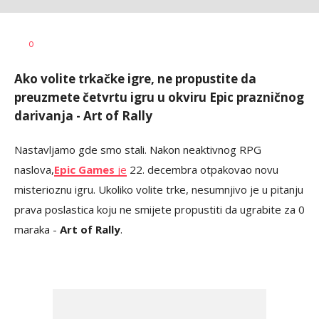
Ilija
AUTOR
0
Baošić
Ako volite trkačke igre, ne propustite da
preuzmete četvrtu igru u okviru Epic prazničnog
darivanja - Art of Rally
Nastavljamo gde smo stali. Nakon neaktivnog RPG
naslova,
Epic Games
je
22. decembra otpakovao novu
misterioznu igru. Ukoliko volite trke, nesumnjivo je u pitanju
prava poslastica koju ne smijete propustiti da ugrabite za 0
maraka -
Art of Rally
.