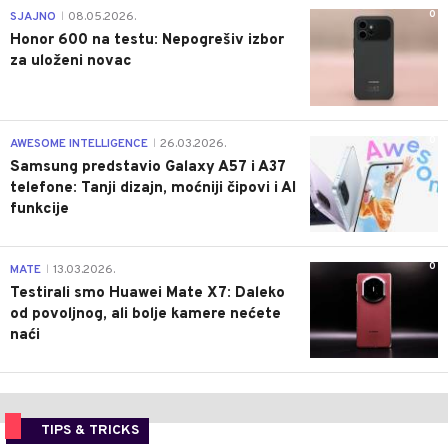
0
SJAJNO
08.05.2026.
|
Honor 600 na testu: Nepogrešiv izbor
za uloženi novac
0
AWESOME INTELLIGENCE
26.03.2026.
|
Samsung predstavio Galaxy A57 i A37
telefone: Tanji dizajn, moćniji čipovi i AI
funkcije
0
MATE
13.03.2026.
|
Testirali smo Huawei Mate X7: Daleko
od povoljnog, ali bolje kamere nećete
naći
TIPS & TRICKS