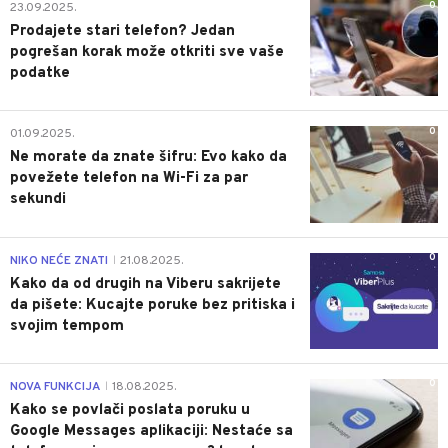
0
23.09.2025.
Prodajete stari telefon? Jedan
pogrešan korak može otkriti sve vaše
podatke
0
01.09.2025.
Ne morate da znate šifru: Evo kako da
povežete telefon na Wi-Fi za par
sekundi
0
NIKO NEĆE ZNATI
21.08.2025.
|
Kako da od drugih na Viberu sakrijete
da pišete: Kucajte poruke bez pritiska i
svojim tempom
0
NOVA FUNKCIJA
18.08.2025.
|
Kako se povlači poslata poruku u
Google Messages aplikaciji: Nestaće sa