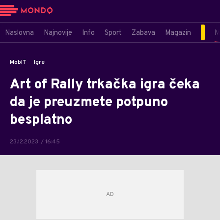
Naslovna
Najnovije
Info
Sport
Zabava
Magazin
M
MobIT
Igre
Art of Rally trkačka igra čeka
da je preuzmete potpuno
besplatno
23.12.2023. / 16:45