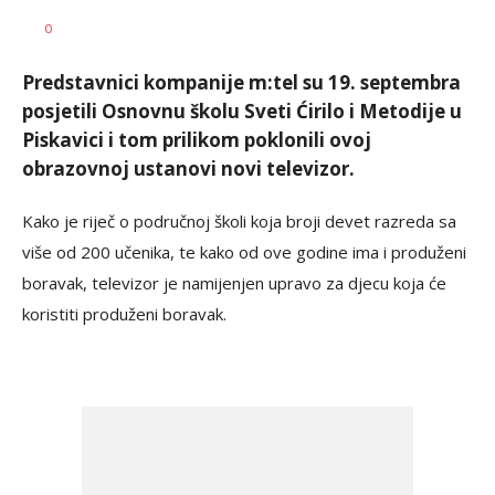
Nikolina
AUTOR
0
Damjanić
Predstavnici kompanije m:tel su 19. septembra
posjetili Osnovnu školu Sveti Ćirilo i Metodije u
Piskavici i tom prilikom poklonili ovoj
obrazovnoj ustanovi novi televizor.
Kako je riječ o područnoj školi koja broji devet razreda sa
više od 200 učenika, te kako od ove godine ima i produženi
boravak, televizor je namijenjen upravo za djecu koja će
koristiti produženi boravak.