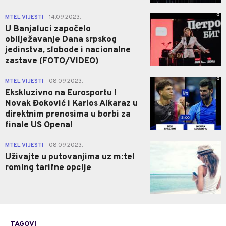
0
MTEL VIJESTI
14.09.2023.
|
U Banjaluci započelo
obilježavanje Dana srpskog
jedinstva, slobode i nacionalne
zastave (FOTO/VIDEO)
0
MTEL VIJESTI
08.09.2023.
|
Ekskluzivno na Eurosportu !
Novak Đoković i Karlos Alkaraz u
direktnim prenosima u borbi za
finale US Opena!
0
MTEL VIJESTI
08.09.2023.
|
Uživajte u putovanjima uz m:tel
roming tarifne opcije
TAGOVI