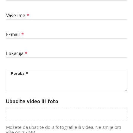
Vaše ime
*
E-mail
*
Lokacija
*
Ubacite video ili foto
Možete da ubacite do 3 fotografije ili videa. Ne smije biti
više od 25 MB.