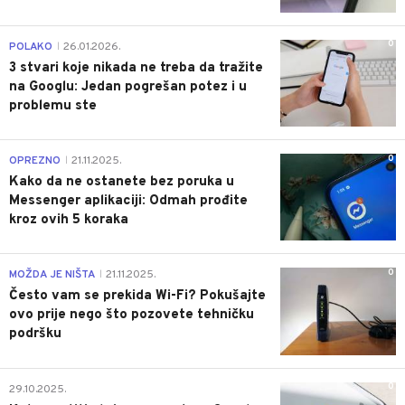
0
POLAKO
26.01.2026.
|
3 stvari koje nikada ne treba da tražite
na Googlu: Jedan pogrešan potez i u
problemu ste
0
OPREZNO
21.11.2025.
|
Kako da ne ostanete bez poruka u
Messenger aplikaciji: Odmah prođite
kroz ovih 5 koraka
0
MOŽDA JE NIŠTA
21.11.2025.
|
Često vam se prekida Wi-Fi? Pokušajte
ovo prije nego što pozovete tehničku
podršku
0
29.10.2025.