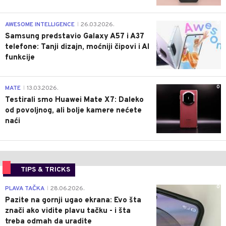
0
AWESOME INTELLIGENCE
26.03.2026.
|
Samsung predstavio Galaxy A57 i A37
telefone: Tanji dizajn, moćniji čipovi i AI
funkcije
0
MATE
13.03.2026.
|
Testirali smo Huawei Mate X7: Daleko
od povoljnog, ali bolje kamere nećete
naći
TIPS & TRICKS
0
PLAVA TAČKA
28.06.2026.
|
Pazite na gornji ugao ekrana: Evo šta
znači ako vidite plavu tačku - i šta
treba odmah da uradite