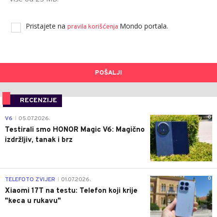
Pristajete na
Mondo portala.
pravila korišćenja
POŠALJI
RECENZIJE
0
V6
05.07.2026.
|
Testirali smo HONOR Magic V6: Magično
izdržljiv, tanak i brz
0
TELEFOTO ZVIJER
01.07.2026.
|
Xiaomi 17T na testu: Telefon koji krije
"keca u rukavu"