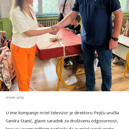
IZVOR: MTEL
U ime kompanije m:tel televizor je direktoru Pejiću uručila
Sandra Stanić, glavni saradnik za društvenu odgovornost,
koja je i ovom prilikom naglasila da je m:tel uvijek ondje