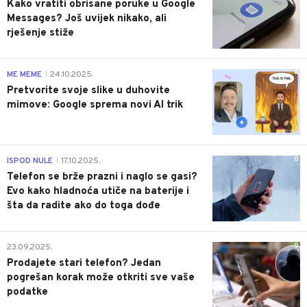
Kako vratiti obrisane poruke u Google
Messages? Još uvijek nikako, ali
rješenje stiže
0
ME MEME
24.10.2025.
|
Pretvorite svoje slike u duhovite
mimove: Google sprema novi AI trik
0
ISPOD NULE
17.10.2025.
|
Telefon se brže prazni i naglo se gasi?
Evo kako hladnoća utiče na baterije i
šta da radite ako do toga dođe
0
23.09.2025.
Prodajete stari telefon? Jedan
pogrešan korak može otkriti sve vaše
podatke