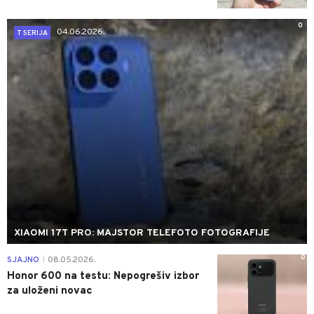
0
04.06.2026.
T SERIJA
XIAOMI 17T PRO: MAJSTOR TELEFOTO FOTOGRAFIJE
0
SJAJNO
08.05.2026.
|
Honor 600 na testu: Nepogrešiv izbor
za uloženi novac