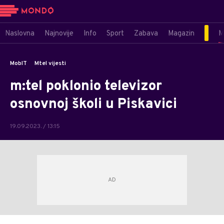
Naslovna
Najnovije
Info
Sport
Zabava
Magazin
M
MobIT
Mtel vijesti
m:tel poklonio televizor
osnovnoj školi u Piskavici
19.09.2023. / 13:15