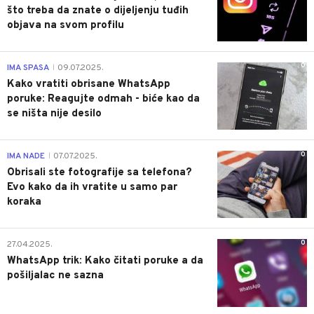
što treba da znate o dijeljenju tuđih
objava na svom profilu
0
IMA SPASA
09.07.2025.
|
Kako vratiti obrisane WhatsApp
poruke: Reagujte odmah - biće kao da
se ništa nije desilo
0
IMA NADE
07.07.2025.
|
Obrisali ste fotografije sa telefona?
Evo kako da ih vratite u samo par
koraka
0
27.04.2025.
WhatsApp trik: Kako čitati poruke a da
pošiljalac ne sazna