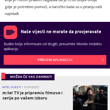
gdje je potrebno pomoći, a naročito kada su u pitanju naši
najmlađi.
Naše vijesti ne morate da provjeravate
Budite bolje informisani od drugih, preuzmite Mondo mobilnu
aplikaciju
PREUZMI APLIKACIJU
MOŽDA ĆE VAS ZANIMATI
0
MTEL VIJESTI
15.09.2023.
|
m:tel TV je pripremio filmove i
serije po vašem izboru