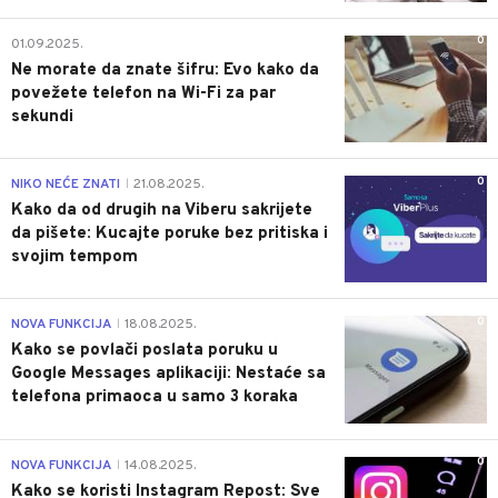
0
01.09.2025.
Ne morate da znate šifru: Evo kako da
povežete telefon na Wi-Fi za par
sekundi
0
NIKO NEĆE ZNATI
21.08.2025.
|
Kako da od drugih na Viberu sakrijete
da pišete: Kucajte poruke bez pritiska i
svojim tempom
0
NOVA FUNKCIJA
18.08.2025.
|
Kako se povlači poslata poruku u
Google Messages aplikaciji: Nestaće sa
telefona primaoca u samo 3 koraka
0
NOVA FUNKCIJA
14.08.2025.
|
Kako se koristi Instagram Repost: Sve