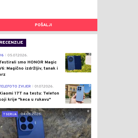
POŠALJI
RECENZIJE
0
V6
05.07.2026.
|
Testirali smo HONOR Magic
V6: Magično izdržljiv, tanak i
brz
0
TELEFOTO ZVIJER
01.07.2026.
|
Xiaomi 17T na testu: Telefon
koji krije "keca u rukavu"
0
04.06.2026.
T SERIJA