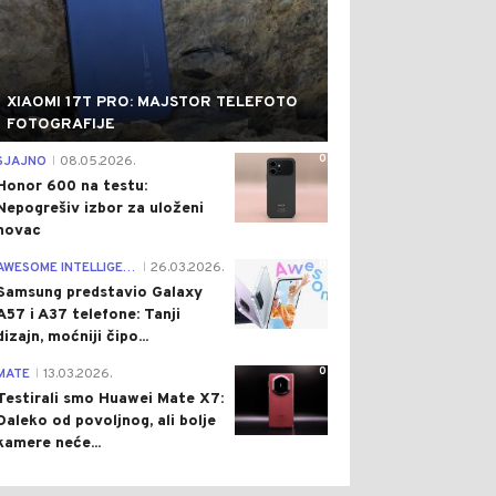
XIAOMI 17T PRO: MAJSTOR TELEFOTO
FOTOGRAFIJE
0
SJAJNO
08.05.2026.
|
Honor 600 na testu:
Nepogrešiv izbor za uloženi
novac
0
AWESOME INTELLIGENCE
26.03.2026.
|
Samsung predstavio Galaxy
A57 i A37 telefone: Tanji
dizajn, moćniji čipo...
0
MATE
13.03.2026.
|
Testirali smo Huawei Mate X7:
Daleko od povoljnog, ali bolje
kamere neće...