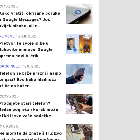
0
29.10.2025.
Kako vratiti obrisane poruke
u Google Messages? Još
uvijek nikako, ali r...
0
ME MEME
24.10.2025.
|
Pretvorite svoje slike u
duhovite mimove: Google
sprema novi AI trik
0
ISPOD NULE
17.10.2025.
|
Telefon se brže prazni i naglo
se gasi? Evo kako hladnoća
utiče na bater...
0
23.09.2025.
Prodajete stari telefon?
Jedan pogrešan korak može
otkriti sve vaše podatke
0
01.09.2025.
Ne morate da znate šifru: Evo
kako da povežete telefon na