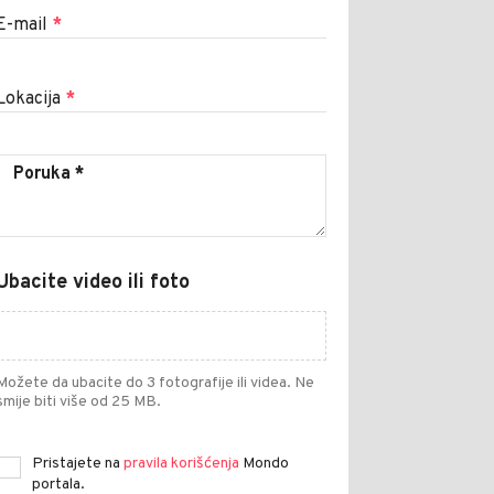
E-mail
*
Lokacija
*
Ubacite video ili foto
Možete da ubacite do 3 fotografije ili videa. Ne
smije biti više od 25 MB.
Pristajete na
pravila korišćenja
Mondo
portala.