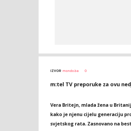
0
IZVOR
mondo.ba
m:tel TV preporuke za ovu nedj
Vera Britejn, mlada žena u Britani
kako je njenu cijelu generaciju p
svjetskog rata. Zasnovano na bes