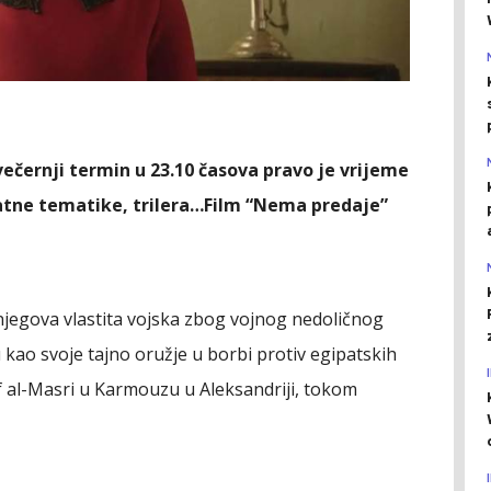
večernji termin u 23.10 časova pravo je vrijeme
ratne tematike, trilera…Film “Nema predaje”
njegova vlastita vojska zbog vojnog nedoličnog
 kao svoje tajno oružje u borbi protiv egipatskih
f al-Masri u Karmouzu u Aleksandriji, tokom