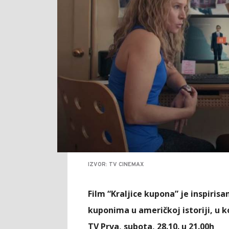
IZVOR: TV CINEMAX
Film “Kraljice kupona” je inspirisa
kuponima u američkoj istoriji, u k
TV Prva, subota, 28.10. u 21.00h