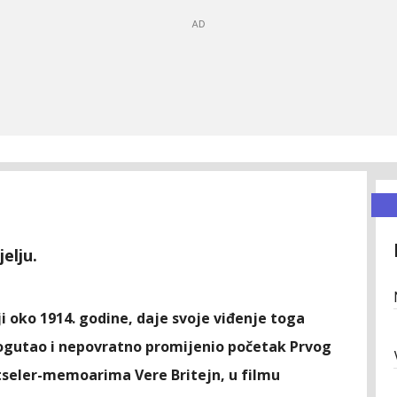
elju.
ji oko 1914. godine, daje svoje viđenje toga
rogutao i nepovratno promijenio početak Prvog
tseler-memoarima Vere Britejn, u filmu