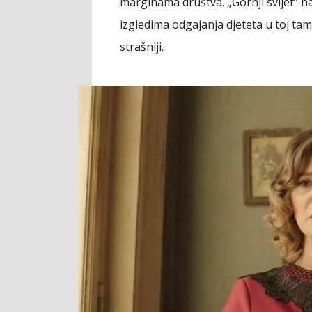
marginama društva. „Gornji svijet“ na
izgledima odgajanja djeteta u toj tam
strašniji.