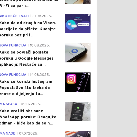
Wi-Fi za par s...
0
NIKO NEĆE ZNATI
21.08.2025.
|
Kako da od drugih na Viberu
sakrijete da pišete: Kucajte
poruke bez prit...
0
NOVA FUNKCIJA
18.08.2025.
|
Kako se povlači poslata
poruku u Google Messages
aplikaciji: Nestaće sa ...
0
NOVA FUNKCIJA
14.08.2025.
|
Kako se koristi Instagram
Repost: Sve što treba da
znate o dijeljenju tu...
0
IMA SPASA
09.07.2025.
|
Kako vratiti obrisane
WhatsApp poruke: Reagujte
odmah - biće kao da se n...
0
IMA NADE
07.07.2025.
|