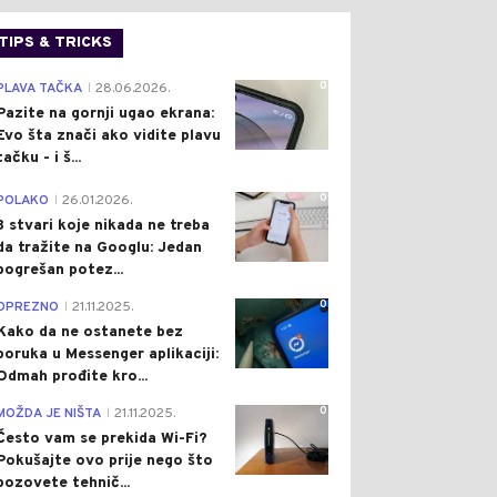
TIPS & TRICKS
0
PLAVA TAČKA
28.06.2026.
|
Pazite na gornji ugao ekrana:
Evo šta znači ako vidite plavu
tačku - i š...
0
POLAKO
26.01.2026.
|
3 stvari koje nikada ne treba
da tražite na Googlu: Jedan
pogrešan potez...
0
OPREZNO
21.11.2025.
|
Kako da ne ostanete bez
poruka u Messenger aplikaciji:
Odmah prođite kro...
0
MOŽDA JE NIŠTA
21.11.2025.
|
Često vam se prekida Wi-Fi?
Pokušajte ovo prije nego što
pozovete tehnič...