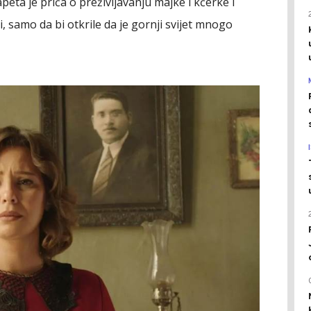
peta je priča o preživljavanju majke i kćerke i
i, samo da bi otkrile da je gornji svijet mnogo