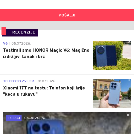
POŠALJI
RECENZIJE
0
V6
05.07.2026.
|
Testirali smo HONOR Magic V6: Magično
izdržljiv, tanak i brz
0
TELEFOTO ZVIJER
01.07.2026.
|
Xiaomi 17T na testu: Telefon koji krije
"keca u rukavu"
0
04.06.2026.
T SERIJA