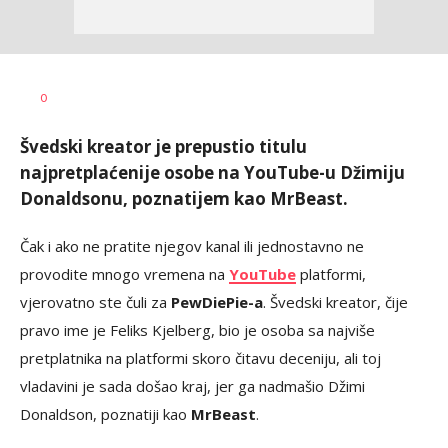
Ilija
AUTOR
0
Baošić
Švedski kreator je prepustio titulu
najpretplaćenije osobe na YouTube-u Džimiju
Donaldsonu, poznatijem kao MrBeast.
Čak i ako ne pratite njegov kanal ili jednostavno ne
provodite mnogo vremena na
YouTube
platformi,
vjerovatno ste čuli za
PewDiePie-a
. Švedski kreator, čije
pravo ime je Feliks Kjelberg, bio je osoba sa najviše
pretplatnika na platformi skoro čitavu deceniju, ali toj
vladavini je sada došao kraj, jer ga nadmašio Džimi
Donaldson, poznatiji kao
MrBeast
.