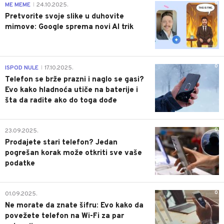
0
ME MEME
24.10.2025.
|
Pretvorite svoje slike u duhovite
mimove: Google sprema novi AI trik
0
ISPOD NULE
17.10.2025.
|
Telefon se brže prazni i naglo se gasi?
Evo kako hladnoća utiče na baterije i
šta da radite ako do toga dođe
0
23.09.2025.
Prodajete stari telefon? Jedan
pogrešan korak može otkriti sve vaše
podatke
0
01.09.2025.
Ne morate da znate šifru: Evo kako da
povežete telefon na Wi-Fi za par