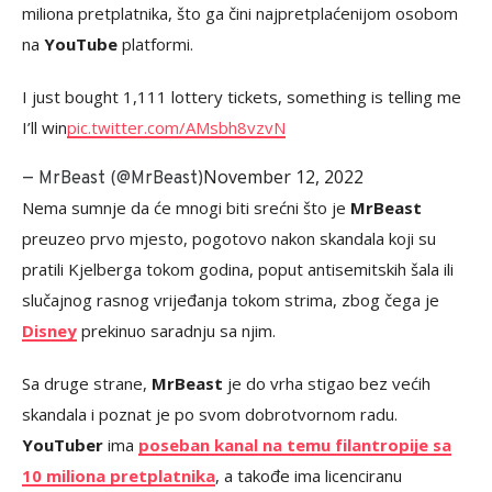
miliona pretplatnika, što ga čini najpretplaćenijom osobom
na
YouTube
platformi.
I just bought 1,111 lottery tickets, something is telling me
I’ll win
pic.twitter.com/AMsbh8vzvN
November 12, 2022
— MrBeast (@MrBeast)
Nema sumnje da će mnogi biti srećni što je
MrBeast
preuzeo prvo mjesto, pogotovo nakon skandala koji su
pratili Kjelberga tokom godina, poput antisemitskih šala ili
slučajnog rasnog vrijeđanja tokom strima, zbog čega je
Disney
prekinuo saradnju sa njim.
Sa druge strane,
MrBeast
je do vrha stigao bez većih
skandala i poznat je po svom dobrotvornom radu.
YouTuber
ima
poseban kanal na temu filantropije sa
10 miliona pretplatnika
, a takođe ima licenciranu