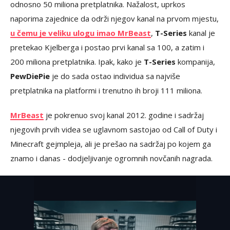
odnosno 50 miliona pretplatnika. Nažalost, uprkos
naporima zajednice da održi njegov kanal na prvom mjestu,
u čemu je veliku ulogu imao MrBeast
,
T-Series
kanal je
pretekao Kjelberga i postao prvi kanal sa 100, a zatim i
200 miliona pretplatnika. Ipak, kako je
T-Series
kompanija,
PewDiePie
je do sada ostao individua sa najviše
pretplatnika na platformi i trenutno ih broji 111 miliona.
MrBeast
je pokrenuo svoj kanal 2012. godine i sadržaj
njegovih prvih videa se uglavnom sastojao od Call of Duty i
Minecraft gejmpleja, ali je prešao na sadržaj po kojem ga
znamo i danas - dodjeljivanje ogromnih novčanih nagrada.