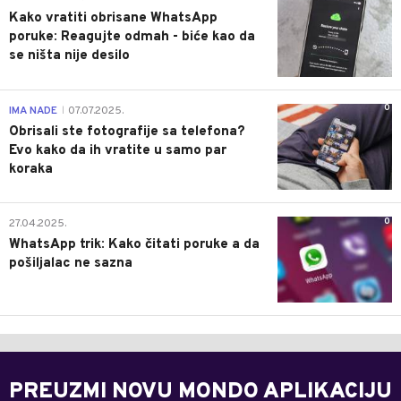
Kako vratiti obrisane WhatsApp
poruke: Reagujte odmah - biće kao da
se ništa nije desilo
0
IMA NADE
07.07.2025.
|
Obrisali ste fotografije sa telefona?
Evo kako da ih vratite u samo par
koraka
0
27.04.2025.
WhatsApp trik: Kako čitati poruke a da
pošiljalac ne sazna
PREUZMI NOVU MONDO APLIKACIJU