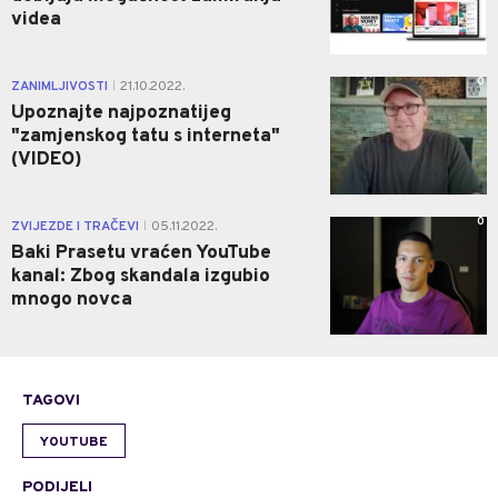
videa
0
ZANIMLJIVOSTI
21.10.2022.
|
Upoznajte najpoznatijeg
"zamjenskog tatu s interneta"
(VIDEO)
0
ZVIJEZDE I TRAČEVI
05.11.2022.
|
Baki Prasetu vraćen YouTube
kanal: Zbog skandala izgubio
mnogo novca
TAGOVI
YOUTUBE
PODIJELI