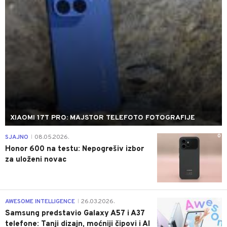
XIAOMI 17T PRO: MAJSTOR TELEFOTO FOTOGRAFIJE
0
SJAJNO
08.05.2026.
|
Honor 600 na testu: Nepogrešiv izbor
za uloženi novac
0
AWESOME INTELLIGENCE
26.03.2026.
|
Samsung predstavio Galaxy A57 i A37
telefone: Tanji dizajn, moćniji čipovi i AI