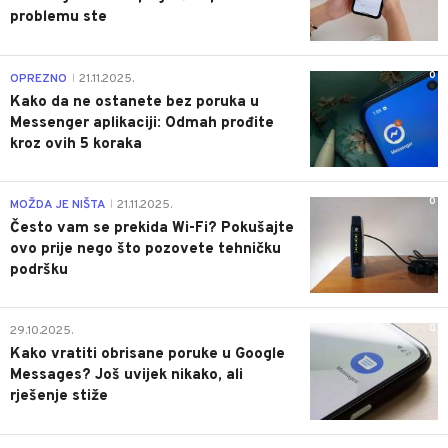
problemu ste
0
OPREZNO
21.11.2025.
|
Kako da ne ostanete bez poruka u
Messenger aplikaciji: Odmah prođite
kroz ovih 5 koraka
0
MOŽDA JE NIŠTA
21.11.2025.
|
Često vam se prekida Wi-Fi? Pokušajte
ovo prije nego što pozovete tehničku
podršku
0
29.10.2025.
Kako vratiti obrisane poruke u Google
Messages? Još uvijek nikako, ali
rješenje stiže