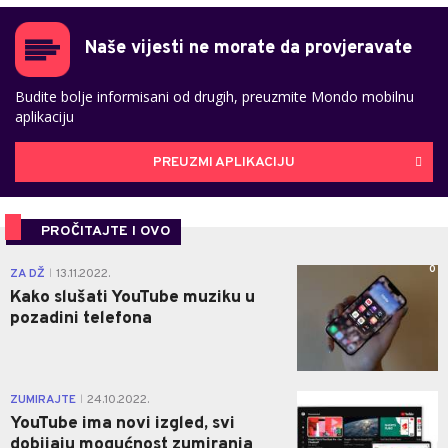
Naše vijesti ne morate da provjeravate
Budite bolje informisani od drugih, preuzmite Mondo mobilnu
aplikaciju
PREUZMI APLIKACIJU
PROČITAJTE I OVO
0
ZA DŽ
13.11.2022.
|
Kako slušati YouTube muziku u
pozadini telefona
0
ZUMIRAJTE
24.10.2022.
|
YouTube ima novi izgled, svi
dobijaju mogućnost zumiranja