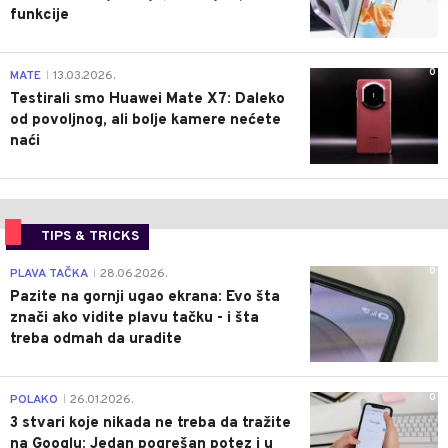
funkcije
0
MATE
13.03.2026.
|
Testirali smo Huawei Mate X7: Daleko
od povoljnog, ali bolje kamere nećete
naći
TIPS & TRICKS
0
PLAVA TAČKA
28.06.2026.
|
Pazite na gornji ugao ekrana: Evo šta
znači ako vidite plavu tačku - i šta
treba odmah da uradite
0
POLAKO
26.01.2026.
|
3 stvari koje nikada ne treba da tražite
na Googlu: Jedan pogrešan potez i u