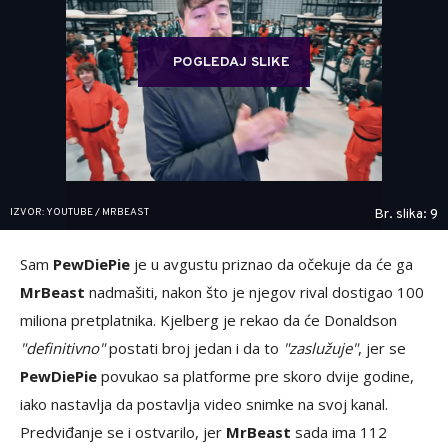
POGLEDAJ SLIKE
IZVOR: YOUTUBE / MRBEAST
Br. slika: 9
Sam
PewDiePie
je u avgustu priznao da očekuje da će ga
MrBeast
nadmašiti, nakon što je njegov rival dostigao 100
miliona pretplatnika. Kjelberg je rekao da će Donaldson
"definitivno"
postati broj jedan i da to
"zaslužuje"
, jer se
PewDiePie
povukao sa platforme pre skoro dvije godine,
iako nastavlja da postavlja video snimke na svoj kanal.
Predviđanje se i ostvarilo, jer
MrBeast
sada ima 112