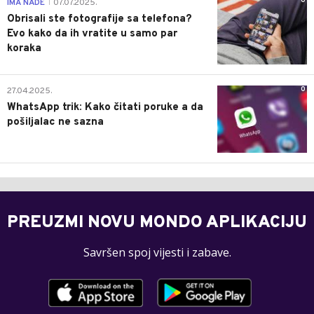
0
IMA NADE
07.07.2025.
|
Obrisali ste fotografije sa telefona?
Evo kako da ih vratite u samo par
koraka
0
27.04.2025.
WhatsApp trik: Kako čitati poruke a da
pošiljalac ne sazna
PREUZMI NOVU MONDO APLIKACIJU
Savršen spoj vijesti i zabave.