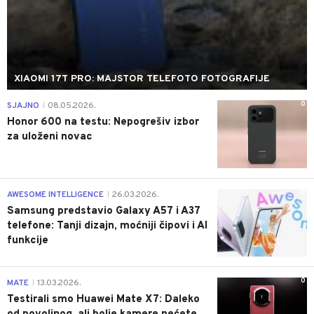
XIAOMI 17T PRO: MAJSTOR TELEFOTO FOTOGRAFIJE
0
SJAJNO
08.05.2026.
|
Honor 600 na testu: Nepogrešiv izbor
za uloženi novac
0
AWESOME INTELLIGENCE
26.03.2026.
|
Samsung predstavio Galaxy A57 i A37
telefone: Tanji dizajn, moćniji čipovi i AI
funkcije
0
MATE
13.03.2026.
|
Testirali smo Huawei Mate X7: Daleko