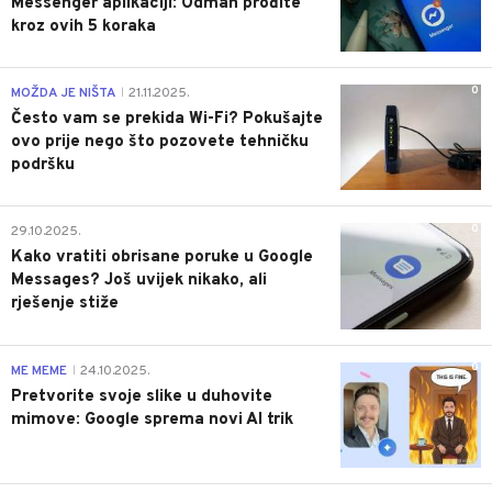
Messenger aplikaciji: Odmah prođite
kroz ovih 5 koraka
0
MOŽDA JE NIŠTA
21.11.2025.
|
Često vam se prekida Wi-Fi? Pokušajte
ovo prije nego što pozovete tehničku
podršku
0
29.10.2025.
Kako vratiti obrisane poruke u Google
Messages? Još uvijek nikako, ali
rješenje stiže
0
ME MEME
24.10.2025.
|
Pretvorite svoje slike u duhovite
mimove: Google sprema novi AI trik