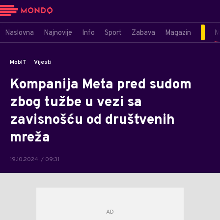
Naslovna
Najnovije
Info
Sport
Zabava
Magazin
M
MobIT
Vijesti
Kompanija Meta pred sudom
zbog tužbe u vezi sa
zavisnošću od društvenih
mreža
19.10.2024. / 09:31