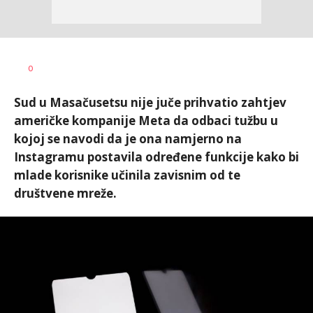
Nikolina
AUTOR
0
Damjanić
Sud u Masačusetsu nije juče prihvatio zahtjev
američke kompanije Meta da odbaci tužbu u
kojoj se navodi da je ona namjerno na
Instagramu postavila određene funkcije kako bi
mlade korisnike učinila zavisnim od te
društvene mreže.