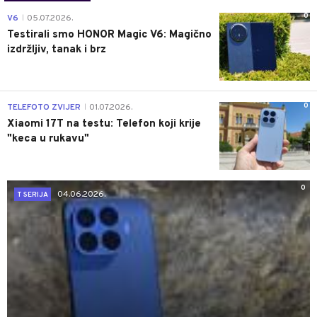
0
V6
05.07.2026.
|
Testirali smo HONOR Magic V6: Magično
izdržljiv, tanak i brz
0
TELEFOTO ZVIJER
01.07.2026.
|
Xiaomi 17T na testu: Telefon koji krije
"keca u rukavu"
0
04.06.2026.
T SERIJA