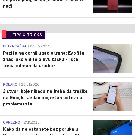
od povoljnog, ali bolje kamere nećete
naći
TIPS & TRICKS
0
PLAVA TAČKA
28.06.2026.
|
Pazite na gornji ugao ekrana: Evo šta
znači ako vidite plavu tačku - i šta
treba odmah da uradite
0
POLAKO
26.01.2026.
|
3 stvari koje nikada ne treba da tražite
na Googlu: Jedan pogrešan potez i u
problemu ste
0
OPREZNO
21.11.2025.
|
Kako da ne ostanete bez poruka u