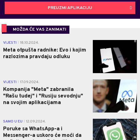
PREUZMI APLIKACIJU
MOŽDA ĆE VAS ZANIMATI
0
VIJESTI
18.10.2024.
|
Meta otpušta radnike: Evo i kojim
razlozima pravdaju odluku
0
VIJESTI
17.09.2024.
|
Kompanija "Meta" zabranila
"Rašu tudej" i "Rusiju sevodnju"
na svojim aplikacijama
0
SAMO U EU
12.09.2024.
|
Poruke sa WhatsApp-a i
Messenger-a uskoro će moći da