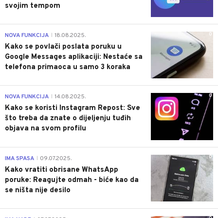
svojim tempom
0
NOVA FUNKCIJA
18.08.2025.
|
Kako se povlači poslata poruku u
Google Messages aplikaciji: Nestaće sa
telefona primaoca u samo 3 koraka
0
NOVA FUNKCIJA
14.08.2025.
|
Kako se koristi Instagram Repost: Sve
što treba da znate o dijeljenju tuđih
objava na svom profilu
0
IMA SPASA
09.07.2025.
|
Kako vratiti obrisane WhatsApp
poruke: Reagujte odmah - biće kao da
se ništa nije desilo