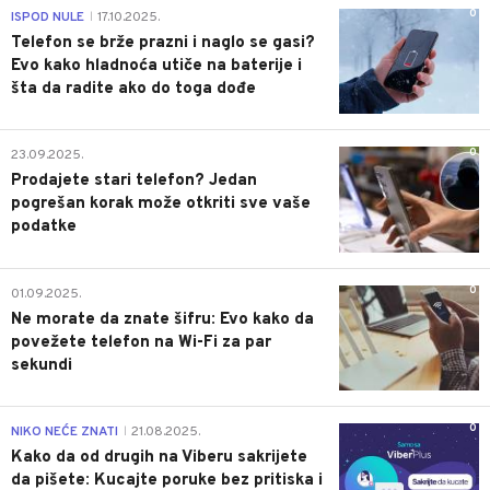
0
ISPOD NULE
17.10.2025.
|
Telefon se brže prazni i naglo se gasi?
Evo kako hladnoća utiče na baterije i
šta da radite ako do toga dođe
0
23.09.2025.
Prodajete stari telefon? Jedan
pogrešan korak može otkriti sve vaše
podatke
0
01.09.2025.
Ne morate da znate šifru: Evo kako da
povežete telefon na Wi-Fi za par
sekundi
0
NIKO NEĆE ZNATI
21.08.2025.
|
Kako da od drugih na Viberu sakrijete
da pišete: Kucajte poruke bez pritiska i