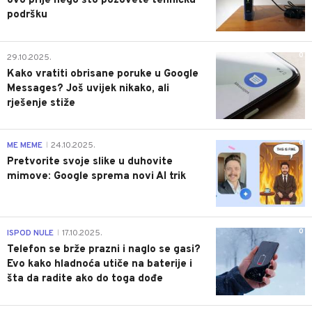
ovo prije nego što pozovete tehničku
podršku
0
29.10.2025.
Kako vratiti obrisane poruke u Google
Messages? Još uvijek nikako, ali
rješenje stiže
0
ME MEME
24.10.2025.
|
Pretvorite svoje slike u duhovite
mimove: Google sprema novi AI trik
0
ISPOD NULE
17.10.2025.
|
Telefon se brže prazni i naglo se gasi?
Evo kako hladnoća utiče na baterije i
šta da radite ako do toga dođe