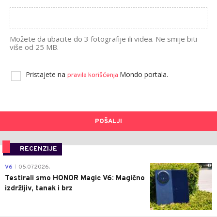
Možete da ubacite do 3 fotografije ili videa. Ne smije biti
više od 25 MB.
Pristajete na
Mondo portala.
pravila korišćenja
POŠALJI
RECENZIJE
0
V6
05.07.2026.
|
Testirali smo HONOR Magic V6: Magično
izdržljiv, tanak i brz