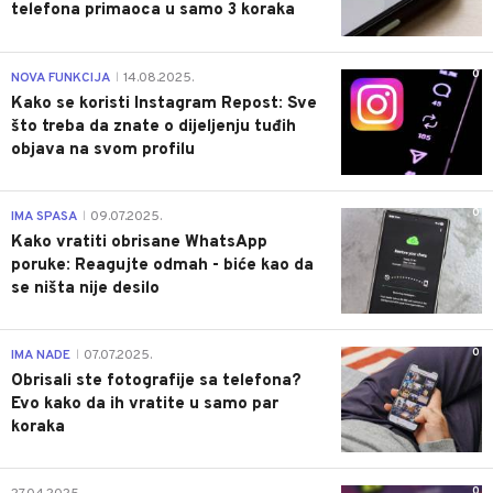
telefona primaoca u samo 3 koraka
0
NOVA FUNKCIJA
14.08.2025.
|
Kako se koristi Instagram Repost: Sve
što treba da znate o dijeljenju tuđih
objava na svom profilu
0
IMA SPASA
09.07.2025.
|
Kako vratiti obrisane WhatsApp
poruke: Reagujte odmah - biće kao da
se ništa nije desilo
0
IMA NADE
07.07.2025.
|
Obrisali ste fotografije sa telefona?
Evo kako da ih vratite u samo par
koraka
0