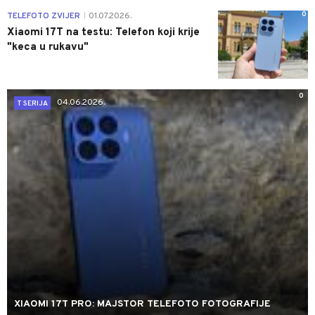
0
TELEFOTO ZVIJER
01.07.2026.
|
Xiaomi 17T na testu: Telefon koji krije
"keca u rukavu"
0
04.06.2026.
T SERIJA
XIAOMI 17T PRO: MAJSTOR TELEFOTO FOTOGRAFIJE