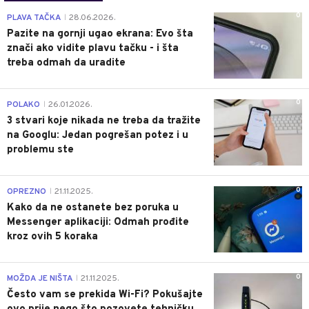
0
PLAVA TAČKA
28.06.2026.
|
Pazite na gornji ugao ekrana: Evo šta
znači ako vidite plavu tačku - i šta
treba odmah da uradite
0
POLAKO
26.01.2026.
|
3 stvari koje nikada ne treba da tražite
na Googlu: Jedan pogrešan potez i u
problemu ste
0
OPREZNO
21.11.2025.
|
Kako da ne ostanete bez poruka u
Messenger aplikaciji: Odmah prođite
kroz ovih 5 koraka
0
MOŽDA JE NIŠTA
21.11.2025.
|
Često vam se prekida Wi-Fi? Pokušajte