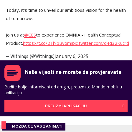
Today, it's time to unveil our ambitious vision for the health
of tomorrow.
Join us at
@CES
to experience OMNIA - Health Conceptual
Product.
https://t.co/2TlYbBvqmj
pic.twitter.com/d4q32Kucrd
January 6, 2025
— Withings (@Withings)
Naše vijesti ne morate da provjeravate
Budite bolje informisani od drugih, preuzmite Mondo mobilnu
aplikaciju
PREUZMI APLIKACIJU
MOŽDA ĆE VAS ZANIMATI