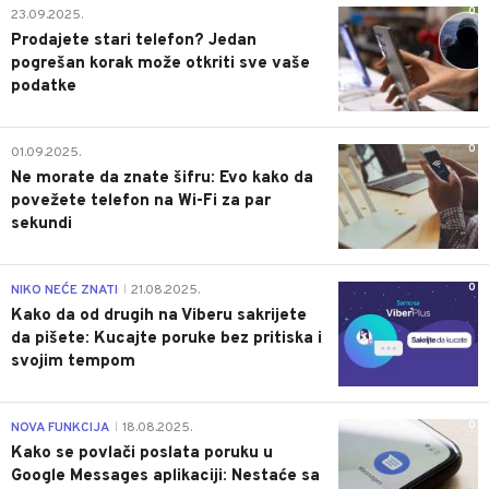
0
23.09.2025.
Prodajete stari telefon? Jedan
pogrešan korak može otkriti sve vaše
podatke
0
01.09.2025.
Ne morate da znate šifru: Evo kako da
povežete telefon na Wi-Fi za par
sekundi
0
NIKO NEĆE ZNATI
21.08.2025.
|
Kako da od drugih na Viberu sakrijete
da pišete: Kucajte poruke bez pritiska i
svojim tempom
0
NOVA FUNKCIJA
18.08.2025.
|
Kako se povlači poslata poruku u
Google Messages aplikaciji: Nestaće sa