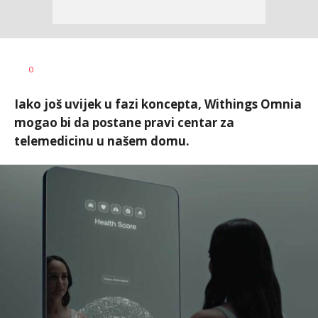
Ilija
AUTOR
0
Baošić
Iako još uvijek u fazi koncepta, Withings Omnia
mogao bi da postane pravi centar za
telemedicinu u našem domu.