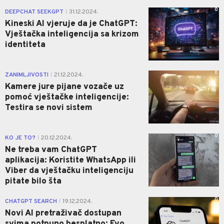
0
DEEPCHAT SEEKGPT
31.12.2024.
|
Kineski AI vjeruje da je ChatGPT:
Vještačka inteligencija sa krizom
identiteta
0
ZANIMLJIVOSTI
21.12.2024.
|
Kamere jure pijane vozače uz
pomoć vještačke inteligencije:
Testira se novi sistem
0
KO JE TO?
20.12.2024.
|
Ne treba vam ChatGPT
aplikacija: Koristite WhatsApp ili
Viber da vještačku inteligenciju
pitate bilo šta
0
CHATGPT SEARCH
19.12.2024.
|
Novi AI pretraživač dostupan