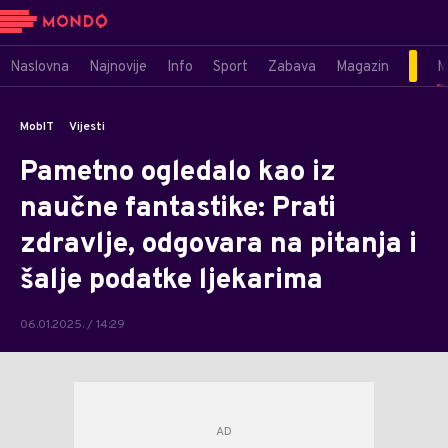
Naslovna
Najnovije
Info
Sport
Zabava
Magazin
M
MobIT
Vijesti
Pametno ogledalo kao iz
naučne fantastike: Prati
zdravlje, odgovara na pitanja i
šalje podatke ljekarima
06.01.2025. / 14:29