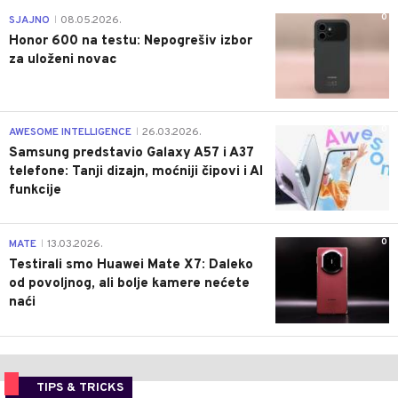
0
SJAJNO
08.05.2026.
|
Honor 600 na testu: Nepogrešiv izbor
za uloženi novac
0
AWESOME INTELLIGENCE
26.03.2026.
|
Samsung predstavio Galaxy A57 i A37
telefone: Tanji dizajn, moćniji čipovi i AI
funkcije
0
MATE
13.03.2026.
|
Testirali smo Huawei Mate X7: Daleko
od povoljnog, ali bolje kamere nećete
naći
TIPS & TRICKS