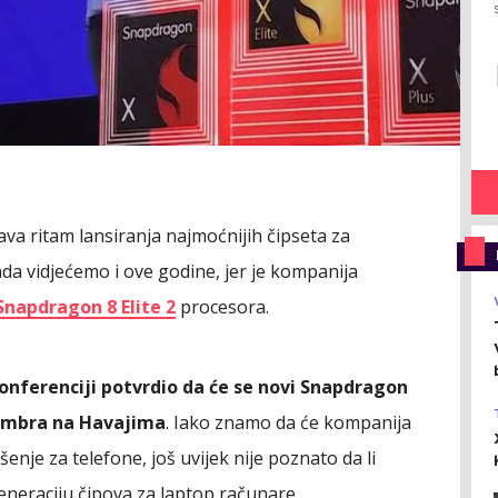
a ritam lansiranja najmoćnijih čipseta za
a vidjećemo i ove godine, jer je kompanija
Snapdragon 8 Elite 2
procesora.
ferenciji potvrdio da će se novi Snapdragon
tembra na Havajima
. Iako znamo da će kompanija
enje za telefone, još uvijek nije poznato da li
generaciju čipova za laptop računare.