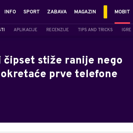
INFO
SPORT
ZABAVA
MAGAZIN
MOBIT
STI
APLIKACIJE
RECENZIJE
TIPS AND TRICKS
IGRE
 čipset stiže ranije nego
 pokretaće prve telefone