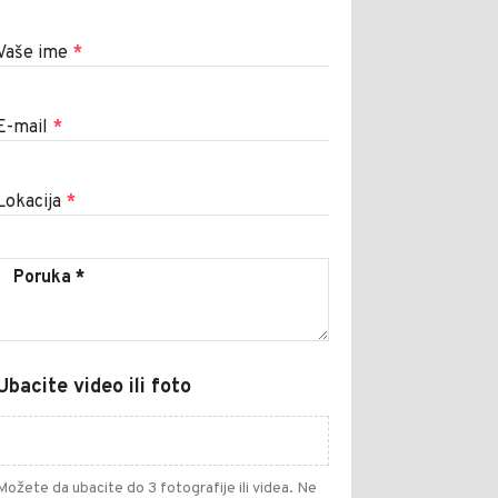
Vaše ime
*
E-mail
*
Lokacija
*
Ubacite video ili foto
Možete da ubacite do 3 fotografije ili videa. Ne