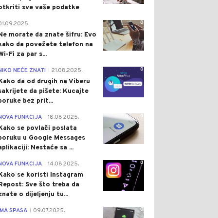
otkriti sve vaše podatke
0
01.09.2025.
Ne morate da znate šifru: Evo
kako da povežete telefon na
Wi-Fi za par s...
0
NIKO NEĆE ZNATI
21.08.2025.
|
Kako da od drugih na Viberu
sakrijete da pišete: Kucajte
poruke bez prit...
0
NOVA FUNKCIJA
18.08.2025.
|
Kako se povlači poslata
poruku u Google Messages
aplikaciji: Nestaće sa ...
0
NOVA FUNKCIJA
14.08.2025.
|
Kako se koristi Instagram
Repost: Sve što treba da
znate o dijeljenju tu...
0
IMA SPASA
09.07.2025.
|