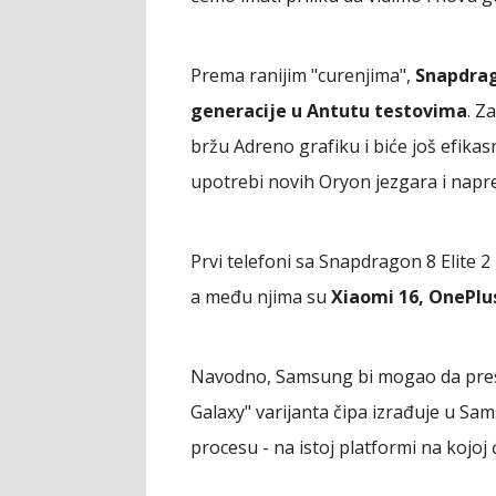
Prema ranijim "curenjima",
Snapdrago
generacije u Antutu testovima
. Z
bržu Adreno grafiku i biće još efikas
upotrebi novih Oryon jezgara i napr
Prvi telefoni sa Snapdragon 8 Elite 
a među njima su
Xiaomi 16, OnePlu
Navodno, Samsung bi mogao da presk
Galaxy" varijanta čipa izrađuje u 
procesu - na istoj platformi na kojoj 