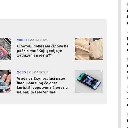
0
0
VIDEO
22.04.2025.
|
U hotelu pokazala čipove na
peškirima: "Koji genije je
zadužan za ideju?"
0
0
2600
03.04.2025.
|
Vraća se Exynos, jači nego
ikad: Samsung će opet
koristiti sopstvene čipove u
najboljim telefonima