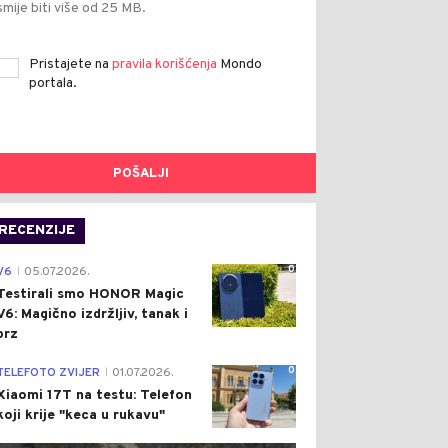
smije biti više od 25 MB.
Pristajete na
pravila korišćenja
Mondo
portala.
POŠALJI
RECENZIJE
0
V6
05.07.2026.
|
Testirali smo HONOR Magic
V6: Magično izdržljiv, tanak i
brz
0
TELEFOTO ZVIJER
01.07.2026.
|
Xiaomi 17T na testu: Telefon
koji krije "keca u rukavu"