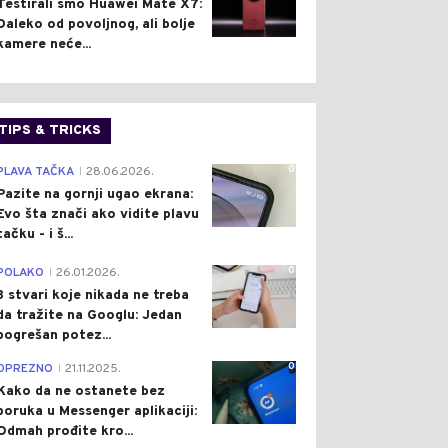
Testirali smo Huawei Mate X7:
Daleko od povoljnog, ali bolje
kamere neće...
TIPS & TRICKS
0
PLAVA TAČKA
28.06.2026.
|
Pazite na gornji ugao ekrana:
Evo šta znači ako vidite plavu
tačku - i š...
0
POLAKO
26.01.2026.
|
3 stvari koje nikada ne treba
da tražite na Googlu: Jedan
pogrešan potez...
0
OPREZNO
21.11.2025.
|
Kako da ne ostanete bez
poruka u Messenger aplikaciji:
Odmah prođite kro...