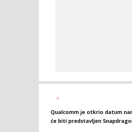
Ilija
AUTOR
0
Baošić
Qualcomm je otkrio datum na
će biti predstavljen Snapdragon