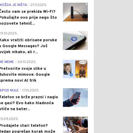
0
MOŽDA JE NIŠTA
21.11.2025.
|
Često vam se prekida Wi-Fi?
Pokušajte ovo prije nego što
pozovete tehnič...
0
29.10.2025.
Kako vratiti obrisane poruke
u Google Messages? Još
uvijek nikako, ali r...
0
ME MEME
24.10.2025.
|
Pretvorite svoje slike u
duhovite mimove: Google
sprema novi AI trik
0
ISPOD NULE
17.10.2025.
|
Telefon se brže prazni i naglo
se gasi? Evo kako hladnoća
utiče na bater...
0
23.09.2025.
Prodajete stari telefon?
Jedan pogrešan korak može