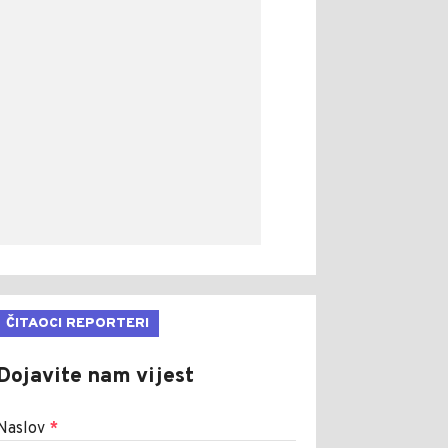
ČITAOCI REPORTERI
Dojavite nam vijest
Naslov
*