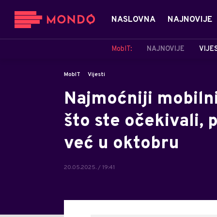
NASLOVNA
NAJNOVIJE
MobIT:
NAJNOVIJE
VIJE
MobIT
Vijesti
Najmoćniji mobilni
što ste očekivali,
već u oktobru
20.05.2025. / 19:41