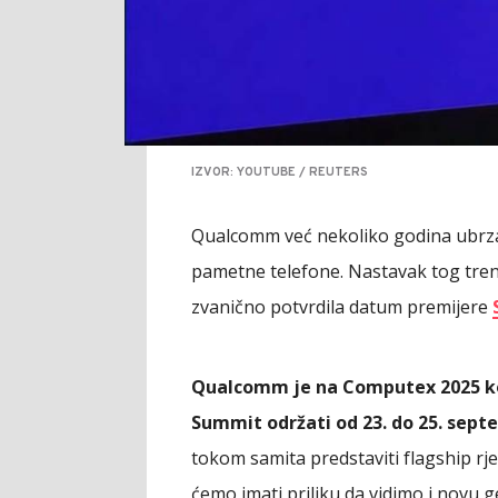
IZVOR: YOUTUBE / REUTERS
Qualcomm već nekoliko godina ubrzav
pametne telefone. Nastavak tog trend
zvanično potvrdila datum premijere
Qualcomm je na Computex 2025 kon
Summit održati od 23. do 25. sep
tokom samita predstaviti flagship rješ
ćemo imati priliku da vidimo i novu 