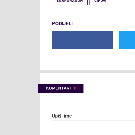
SNAPDRAGON
ČIPOVI
PODIJELI
KOMENTARI
0
Upiši ime