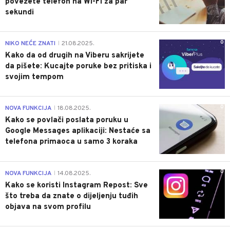
povežete telefon na Wi-Fi za par
sekundi
0
NIKO NEĆE ZNATI
21.08.2025.
|
Kako da od drugih na Viberu sakrijete
da pišete: Kucajte poruke bez pritiska i
svojim tempom
0
NOVA FUNKCIJA
18.08.2025.
|
Kako se povlači poslata poruku u
Google Messages aplikaciji: Nestaće sa
telefona primaoca u samo 3 koraka
0
NOVA FUNKCIJA
14.08.2025.
|
Kako se koristi Instagram Repost: Sve
što treba da znate o dijeljenju tuđih
objava na svom profilu