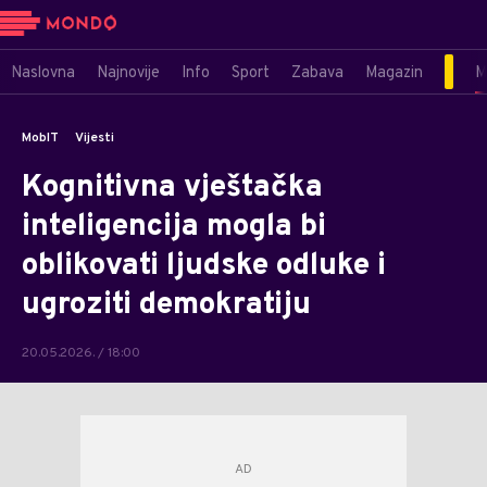
Naslovna
Najnovije
Info
Sport
Zabava
Magazin
M
MobIT
Vijesti
Kognitivna vještačka
inteligencija mogla bi
oblikovati ljudske odluke i
ugroziti demokratiju
20.05.2026. / 18:00