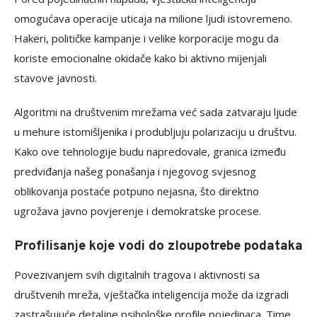
omogućava operacije uticaja na milione ljudi istovremeno.
Hakeri, političke kampanje i velike korporacije mogu da
koriste emocionalne okidače kako bi aktivno mijenjali
stavove javnosti.
Algoritmi na društvenim mrežama već sada zatvaraju ljude
u mehure istomišljenika i produbljuju polarizaciju u društvu.
Kako ove tehnologije budu napredovale, granica između
predviđanja našeg ponašanja i njegovog svjesnog
oblikovanja postaće potpuno nejasna, što direktno
ugrožava javno povjerenje i demokratske procese.
Profilisanje koje vodi do zloupotrebe podataka
Povezivanjem svih digitalnih tragova i aktivnosti sa
društvenih mreža, vještačka inteligencija može da izgradi
zastrašujuće detaljne psihološke profile pojedinaca. Time