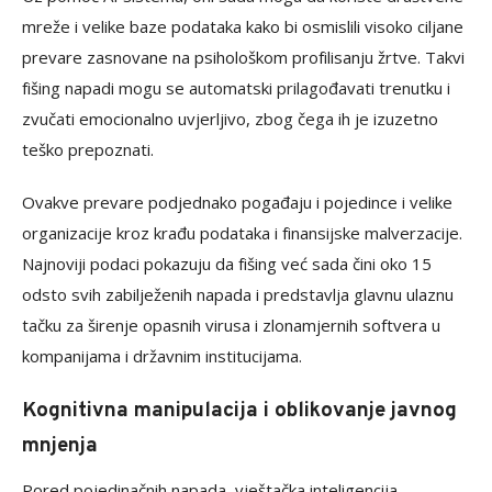
mreže i velike baze podataka kako bi osmislili visoko ciljane
prevare zasnovane na psihološkom profilisanju žrtve. Takvi
fišing napadi mogu se automatski prilagođavati trenutku i
zvučati emocionalno uvjerljivo, zbog čega ih je izuzetno
teško prepoznati.
Ovakve prevare podjednako pogađaju i pojedince i velike
organizacije kroz krađu podataka i finansijske malverzacije.
Najnoviji podaci pokazuju da fišing već sada čini oko 15
odsto svih zabilježenih napada i predstavlja glavnu ulaznu
tačku za širenje opasnih virusa i zlonamjernih softvera u
kompanijama i državnim institucijama.
Kognitivna manipulacija i oblikovanje javnog
mnjenja
Pored pojedinačnih napada, vještačka inteligencija