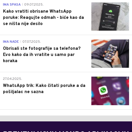
0
IMA SPASA
09.07.2025.
|
Kako vratiti obrisane WhatsApp
poruke: Reagujte odmah - biće kao da
se ništa nije desilo
0
IMA NADE
07.07.2025.
|
Obrisali ste fotografije sa telefona?
Evo kako da ih vratite u samo par
koraka
0
27.04.2025.
WhatsApp trik: Kako čitati poruke a da
pošiljalac ne sazna