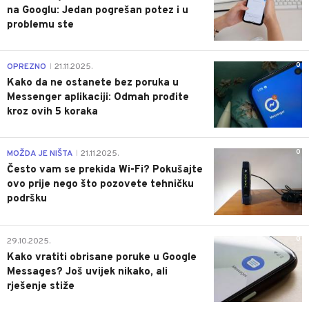
na Googlu: Jedan pogrešan potez i u
problemu ste
0
OPREZNO
21.11.2025.
|
Kako da ne ostanete bez poruka u
Messenger aplikaciji: Odmah prođite
kroz ovih 5 koraka
0
MOŽDA JE NIŠTA
21.11.2025.
|
Često vam se prekida Wi-Fi? Pokušajte
ovo prije nego što pozovete tehničku
podršku
0
29.10.2025.
Kako vratiti obrisane poruke u Google
Messages? Još uvijek nikako, ali
rješenje stiže