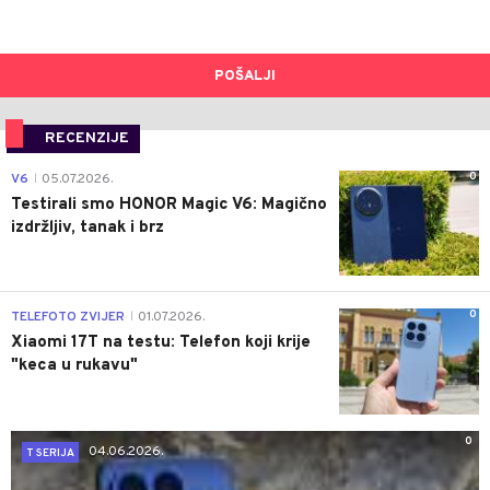
POŠALJI
RECENZIJE
0
V6
05.07.2026.
|
Testirali smo HONOR Magic V6: Magično
izdržljiv, tanak i brz
0
TELEFOTO ZVIJER
01.07.2026.
|
Xiaomi 17T na testu: Telefon koji krije
"keca u rukavu"
0
04.06.2026.
T SERIJA