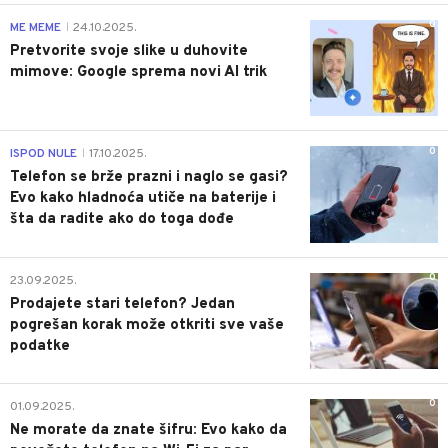
0
ME MEME
24.10.2025.
|
Pretvorite svoje slike u duhovite
mimove: Google sprema novi AI trik
0
ISPOD NULE
17.10.2025.
|
Telefon se brže prazni i naglo se gasi?
Evo kako hladnoća utiče na baterije i
šta da radite ako do toga dođe
0
23.09.2025.
Prodajete stari telefon? Jedan
pogrešan korak može otkriti sve vaše
podatke
0
01.09.2025.
Ne morate da znate šifru: Evo kako da