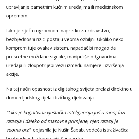
upravljanje pametnim kućnim uređajima ili medicinskom
opremom.
Iako je riječ o ogromnom napretku za zdravstvo,
bezbjednosni rizici postaju veoma ozbiljni. Ukoliko neko
kompromituje ovakav sistem, napadač bi mogao da
presretne moždane signale, manipuliše odgovorima
uređaja ili zloupotrijebi vezu između namjere i izvršenja
akcije.
Na taj način opasnost iz digitalnog svijeta prelazi direktno u
domen ljudskog tijela i fizičkog djelovanja.
"Iako je kognitivna vještačka inteligencija još u ranoj fazi
razvoja i daleko od masovne primjene, njen razvoj je
veoma brz"
, objasnila je Nušin Šabab, vodeća istraživačica
bezbjednosti u kompaniji Kaspersky.