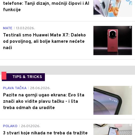
telefone: Tanji dizajn, moćniji čipovi i AI
funkcije
0
MATE
13.03.2026.
|
Testirali smo Huawei Mate X7: Daleko
od povoljnog, ali bolje kamere nećete
naći
TIPS & TRICKS
0
PLAVA TAČKA
28.06.2026.
|
Pazite na gornji ugao ekrana: Evo šta
znači ako vidite plavu tačku - i šta
treba odmah da uradite
0
POLAKO
26.01.2026.
|
3 stvari koje nikada ne treba da tražite