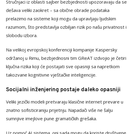
Stručnjaci iz oblasti sajber bezbjednosti upozoravaju da se
dešava veliki zaokret – sa obične obrade podataka
prelazimo na sisteme koji mogu da upravljaju ljudskim
razumom, što predstavlja ozbiljan rizik po našu privatnost i
slobodu izbora.
Na velikoj evropskoj konferenciji kompanije Kaspersky
održanoj u Rimu, bezbjednosni tim GReAT izdvojio je četiri
ključna rizika koji će postajati sve opasniji sa napretkom
takozvane kognitivne vještačke inteligencije.
Socijalni inženjering postaje daleko opasniji
Veliki jezički modeli pretvaraju klasične internet prevare u
znatno sofisticiraniju prijetnju. Napadači više ne šalju
sumnjive imejlove pune gramatičkih grešaka.
Uz pomoć AI sistema, oni sada mogu da koriste društvene