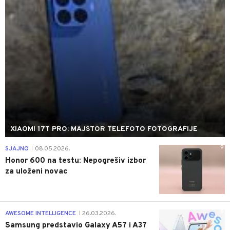
XIAOMI 17T PRO: MAJSTOR TELEFOTO FOTOGRAFIJE
0
SJAJNO
08.05.2026.
|
Honor 600 na testu: Nepogrešiv izbor
za uloženi novac
0
AWESOME INTELLIGENCE
26.03.2026.
|
Samsung predstavio Galaxy A57 i A37