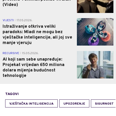
(Video)
0
VIJESTI
17.05.2026.
|
Istraživanje otkriva veliki
paradoks: Mladi ne mogu bez
vještačke inteligencije, ali joj sve
manje vjeruju
0
RECURSIVE
15.05.2026.
|
AI koji sam sebe unapređuje:
Projekat vrijedan 650 miliona
dolara mijenja budućnost
tehnologije
TAGOVI
VJEŠTAČKA INTELIGENCIJA
UPOZORENJE
SIGURNOST