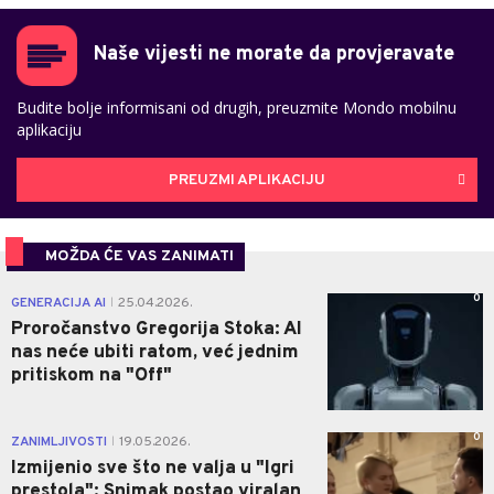
Naše vijesti ne morate da provjeravate
Budite bolje informisani od drugih, preuzmite Mondo mobilnu
aplikaciju
PREUZMI APLIKACIJU
MOŽDA ĆE VAS ZANIMATI
0
GENERACIJA AI
25.04.2026.
|
Proročanstvo Gregorija Stoka: AI
nas neće ubiti ratom, već jednim
pritiskom na "Off"
0
ZANIMLJIVOSTI
19.05.2026.
|
Izmijenio sve što ne valja u "Igri
prestola": Snimak postao viralan