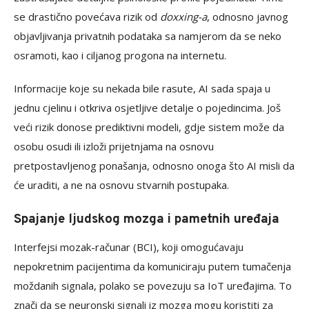
se drastično povećava rizik od
doxxing-a
, odnosno javnog
objavljivanja privatnih podataka sa namjerom da se neko
osramoti, kao i ciljanog progona na internetu.
Informacije koje su nekada bile rasute, AI sada spaja u
jednu cjelinu i otkriva osjetljive detalje o pojedincima. Još
veći rizik donose prediktivni modeli, gdje sistem može da
osobu osudi ili izloži prijetnjama na osnovu
pretpostavljenog ponašanja, odnosno onoga što AI misli da
će uraditi, a ne na osnovu stvarnih postupaka.
Spajanje ljudskog mozga i pametnih uređaja
Interfejsi mozak-računar (BCI), koji omogućavaju
nepokretnim pacijentima da komuniciraju putem tumačenja
moždanih signala, polako se povezuju sa IoT uređajima. To
znači da se neuronski signali iz mozga mogu koristiti za