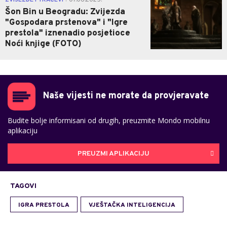
ZVIJEZDE I TRAČEVI
07.06.2025.
Šon Bin u Beogradu: Zvijezda
"Gospodara prstenova" i "Igre
prestola" iznenadio posjetioce
Noći knjige (FOTO)
Naše vijesti ne morate da provjeravate
Budite bolje informisani od drugih, preuzmite Mondo mobilnu
aplikaciju
PREUZMI APLIKACIJU
TAGOVI
IGRA PRESTOLA
VJEŠTAČKA INTELIGENCIJA