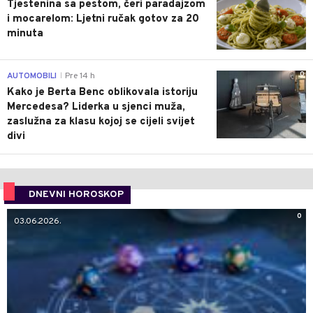
Tjestenina sa pestom, čeri paradajzom
i mocarelom: Ljetni ručak gotov za 20
minuta
0
AUTOMOBILI
Pre 14 h
|
Kako je Berta Benc oblikovala istoriju
Mercedesa? Liderka u sjenci muža,
zaslužna za klasu kojoj se cijeli svijet
divi
DNEVNI HOROSKOP
0
03.06.2026.