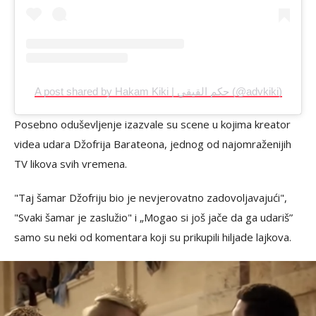
A post shared by Hakam Kiki | حكم القيقي (@advkiki)
Posebno oduševljenje izazvale su scene u kojima kreator
videa udara Džofrija Barateona, jednog od najomraženijih
TV likova svih vremena.
"Taj šamar Džofriju bio je nevjerovatno zadovoljavajući",
"Svaki šamar je zaslužio" i „Mogao si još jače da ga udariš”
samo su neki od komentara koji su prikupili hiljade lajkova.