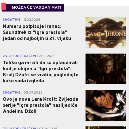
MOŽDA ĆE VAS ZANIMATI
0
SHOWTIME
17.03.2026.
|
Numeru potpisuje Iranac:
Saundtrek iz "Igre prestola"
jedan od najboljih u 21. vijeku
0
ZVIJEZDE I TRAČEVI
26.11.2025.
|
Toliko ga mrzili da su aplaudirali
kad je ubijen u "Igri prestola":
Kralj Džofri se vratio, pogledajte
kako sada izgleda
0
SHOWTIME
05.09.2025.
|
Ovo je nova Lara Kroft: Zvijezda
serije "Igre prestola" naslijediće
Anđelinu Džoli
0
|