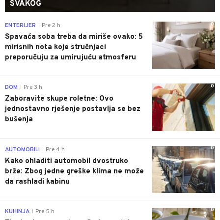
SVAKOG
0
ENTERIJER
Pre 2 h
|
Spavaća soba treba da miriše ovako: 5
mirisnih nota koje stručnjaci
preporučuju za umirujuću atmosferu
0
DOM
Pre 3 h
|
Zaboravite skupe roletne: Ovo
jednostavno rješenje postavlja se bez
bušenja
0
AUTOMOBILI
Pre 4 h
|
Kako ohladiti automobil dvostruko
brže: Zbog jedne greške klima ne može
da rashladi kabinu
0
KUHINJA
Pre 5 h
|