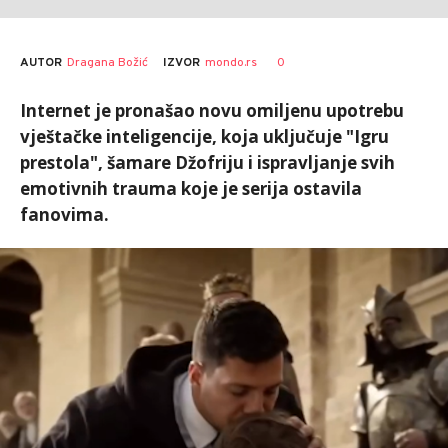
AUTOR
Dragana Božić
0
IZVOR
mondo.rs
Internet je pronašao novu omiljenu upotrebu
vještačke inteligencije, koja uključuje "Igru
prestola", šamare Džofriju i ispravljanje svih
emotivnih trauma koje je serija ostavila
fanovima.