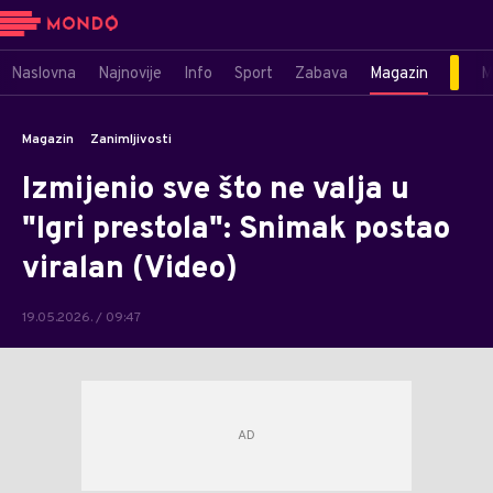
Naslovna
Najnovije
Info
Sport
Zabava
Magazin
M
Magazin
Zanimljivosti
Izmijenio sve što ne valja u
"Igri prestola": Snimak postao
viralan (Video)
19.05.2026. / 09:47