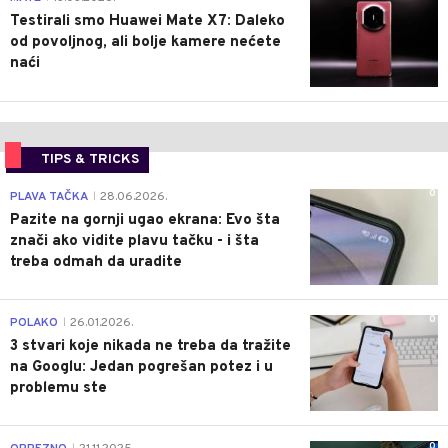
Testirali smo Huawei Mate X7: Daleko
od povoljnog, ali bolje kamere nećete
naći
TIPS & TRICKS
0
PLAVA TAČKA
28.06.2026.
|
Pazite na gornji ugao ekrana: Evo šta
znači ako vidite plavu tačku - i šta
treba odmah da uradite
0
POLAKO
26.01.2026.
|
3 stvari koje nikada ne treba da tražite
na Googlu: Jedan pogrešan potez i u
problemu ste
0