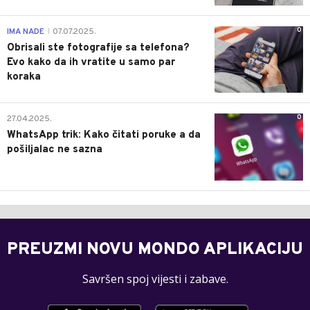
0
IMA NADE
07.07.2025.
|
Obrisali ste fotografije sa telefona?
Evo kako da ih vratite u samo par
koraka
0
27.04.2025.
WhatsApp trik: Kako čitati poruke a da
pošiljalac ne sazna
PREUZMI NOVU MONDO APLIKACIJU
Savršen spoj vijesti i zabave.