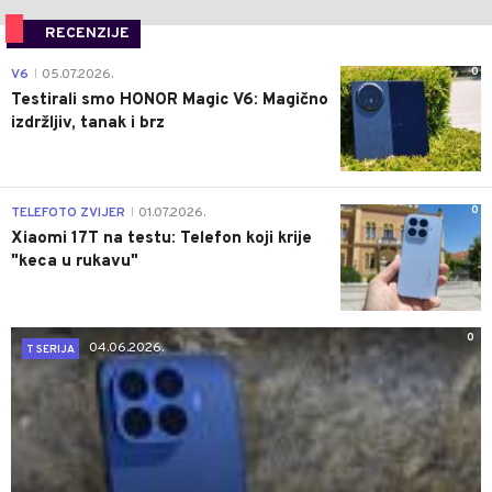
RECENZIJE
0
V6
05.07.2026.
|
Testirali smo HONOR Magic V6: Magično
izdržljiv, tanak i brz
0
TELEFOTO ZVIJER
01.07.2026.
|
Xiaomi 17T na testu: Telefon koji krije
"keca u rukavu"
0
04.06.2026.
T SERIJA