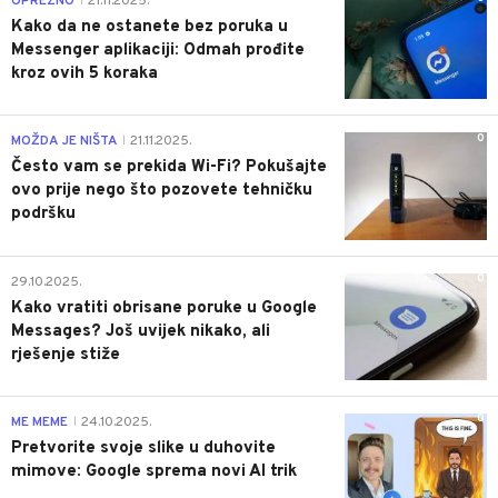
OPREZNO
21.11.2025.
|
Kako da ne ostanete bez poruka u
Messenger aplikaciji: Odmah prođite
kroz ovih 5 koraka
0
MOŽDA JE NIŠTA
21.11.2025.
|
Često vam se prekida Wi-Fi? Pokušajte
ovo prije nego što pozovete tehničku
podršku
0
29.10.2025.
Kako vratiti obrisane poruke u Google
Messages? Još uvijek nikako, ali
rješenje stiže
0
ME MEME
24.10.2025.
|
Pretvorite svoje slike u duhovite
mimove: Google sprema novi AI trik