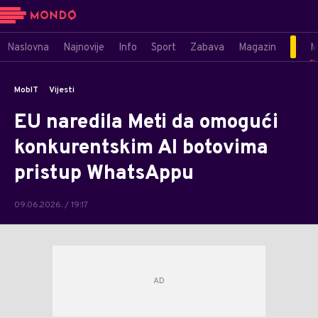
Naslovna
Najnovije
Info
Sport
Zabava
Magazin
M
MobIT
Vijesti
EU naredila Meti da omogući
konkurentskim AI botovima
pristup WhatsAppu
09.06.2026. / 19:17