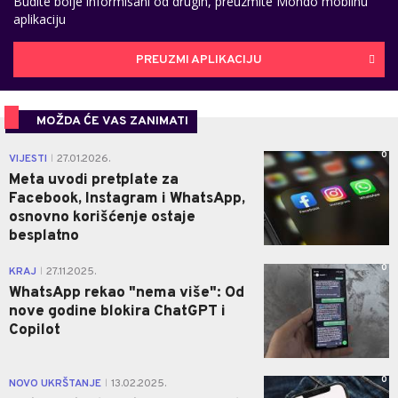
Budite bolje informisani od drugih, preuzmite Mondo mobilnu
aplikaciju
PREUZMI APLIKACIJU
MOŽDA ĆE VAS ZANIMATI
0
VIJESTI
27.01.2026.
|
Meta uvodi pretplate za
Facebook, Instagram i WhatsApp,
osnovno korišćenje ostaje
besplatno
0
KRAJ
27.11.2025.
|
WhatsApp rekao "nema više": Od
nove godine blokira ChatGPT i
Copilot
0
NOVO UKRŠTANJE
13.02.2025.
|