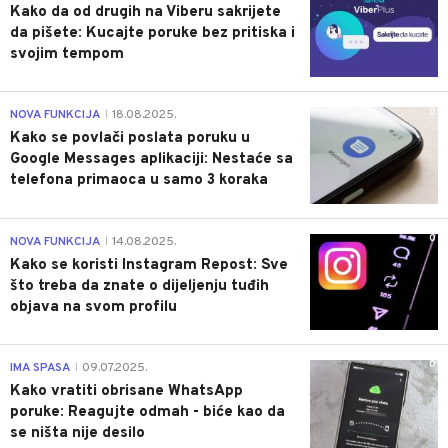
Kako da od drugih na Viberu sakrijete
da pišete: Kucajte poruke bez pritiska i
svojim tempom
0
NOVA FUNKCIJA
18.08.2025.
|
Kako se povlači poslata poruku u
Google Messages aplikaciji: Nestaće sa
telefona primaoca u samo 3 koraka
0
NOVA FUNKCIJA
14.08.2025.
|
Kako se koristi Instagram Repost: Sve
što treba da znate o dijeljenju tuđih
objava na svom profilu
0
IMA SPASA
09.07.2025.
|
Kako vratiti obrisane WhatsApp
poruke: Reagujte odmah - biće kao da
se ništa nije desilo