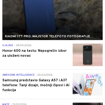
XIAOMI 17T PRO: MAJSTOR TELEFOTO FOTOGRAFIJE
0
SJAJNO
08.05.2026.
|
Honor 600 na testu: Nepogrešiv izbor
za uloženi novac
0
AWESOME INTELLIGENCE
26.03.2026.
|
Samsung predstavio Galaxy A57 i A37
telefone: Tanji dizajn, moćniji čipovi i AI
funkcije
0
MATE
13.03.2026.
|