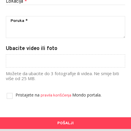
Lokacija
*
Ubacite video ili foto
Možete da ubacite do 3 fotografije ili videa. Ne smije biti
više od 25 MB.
Pristajete na
Mondo portala.
pravila korišćenja
POŠALJI