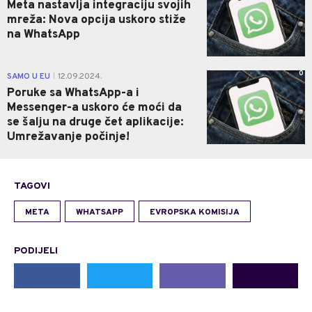
Meta nastavlja integraciju svojih
mreža: Nova opcija uskoro stiže
na WhatsApp
0
SAMO U EU
12.09.2024.
|
Poruke sa WhatsApp-a i
Messenger-a uskoro će moći da
se šalju na druge čet aplikacije:
Umrežavanje počinje!
TAGOVI
META
WHATSAPP
EVROPSKA KOMISIJA
PODIJELI