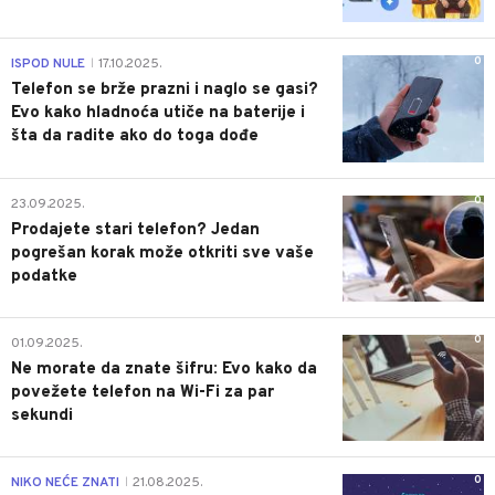
0
ISPOD NULE
17.10.2025.
|
Telefon se brže prazni i naglo se gasi?
Evo kako hladnoća utiče na baterije i
šta da radite ako do toga dođe
0
23.09.2025.
Prodajete stari telefon? Jedan
pogrešan korak može otkriti sve vaše
podatke
0
01.09.2025.
Ne morate da znate šifru: Evo kako da
povežete telefon na Wi-Fi za par
sekundi
0
NIKO NEĆE ZNATI
21.08.2025.
|