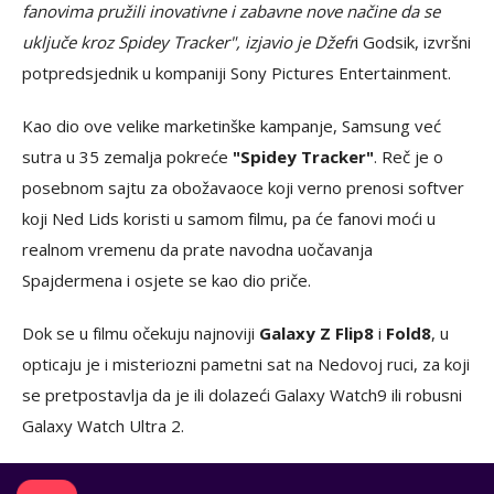
fanovima pružili inovativne i zabavne nove načine da se
uključe kroz Spidey Tracker", izjavio je Džefr
i Godsik, izvršni
potpredsjednik u kompaniji Sony Pictures Entertainment.
Kao dio ove velike marketinške kampanje, Samsung već
sutra u 35 zemalja pokreće
"Spidey Tracker"
. Reč je o
posebnom sajtu za obožavaoce koji verno prenosi softver
koji Ned Lids koristi u samom filmu, pa će fanovi moći u
realnom vremenu da prate navodna uočavanja
Spajdermena i osjete se kao dio priče.
Dok se u filmu očekuju najnoviji
Galaxy Z Flip8
i
Fold8
, u
opticaju je i misteriozni pametni sat na Nedovoj ruci, za koji
se pretpostavlja da je ili dolazeći Galaxy Watch9 ili robusni
Galaxy Watch Ultra 2.