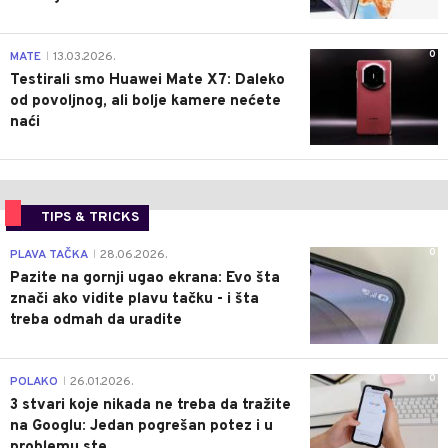
0
MATE
13.03.2026.
|
Testirali smo Huawei Mate X7: Daleko
od povoljnog, ali bolje kamere nećete
naći
TIPS & TRICKS
0
PLAVA TAČKA
28.06.2026.
|
Pazite na gornji ugao ekrana: Evo šta
znači ako vidite plavu tačku - i šta
treba odmah da uradite
0
POLAKO
26.01.2026.
|
3 stvari koje nikada ne treba da tražite
na Googlu: Jedan pogrešan potez i u
problemu ste