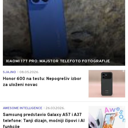
XIAOMI 17T PRO: MAJSTOR TELEFOTO FOTOGRAFIJE
0
SJAJNO
08.05.2026.
|
Honor 600 na testu: Nepogrešiv izbor
za uloženi novac
0
AWESOME INTELLIGENCE
26.03.2026.
|
Samsung predstavio Galaxy A57 i A37
telefone: Tanji dizajn, moćniji čipovi i AI
funkcije