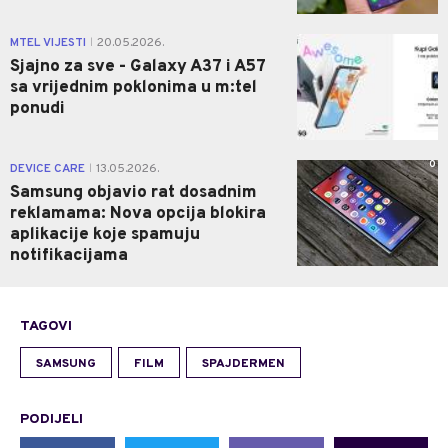
0
MTEL VIJESTI
20.05.2026.
|
Sjajno za sve - Galaxy A37 i A57
sa vrijednim poklonima u m:tel
ponudi
0
DEVICE CARE
13.05.2026.
|
Samsung objavio rat dosadnim
reklamama: Nova opcija blokira
aplikacije koje spamuju
notifikacijama
TAGOVI
SAMSUNG
FILM
SPAJDERMEN
PODIJELI