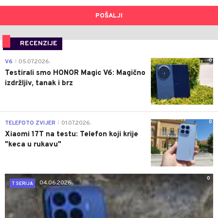
POŠALJI
RECENZIJE
0
V6
05.07.2026.
|
Testirali smo HONOR Magic V6: Magično
izdržljiv, tanak i brz
0
TELEFOTO ZVIJER
01.07.2026.
|
Xiaomi 17T na testu: Telefon koji krije
"keca u rukavu"
0
04.06.2026.
T SERIJA