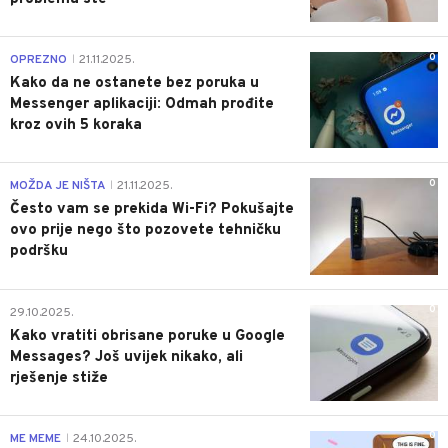
0
OPREZNO
21.11.2025.
|
Kako da ne ostanete bez poruka u
Messenger aplikaciji: Odmah prođite
kroz ovih 5 koraka
0
MOŽDA JE NIŠTA
21.11.2025.
|
Često vam se prekida Wi-Fi? Pokušajte
ovo prije nego što pozovete tehničku
podršku
0
29.10.2025.
Kako vratiti obrisane poruke u Google
Messages? Još uvijek nikako, ali
rješenje stiže
0
ME MEME
24.10.2025.
|