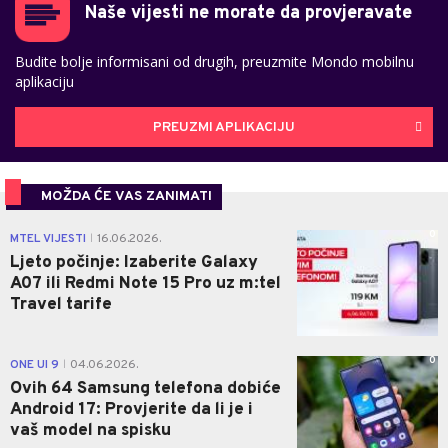
Naše vijesti ne morate da provjeravate
Budite bolje informisani od drugih, preuzmite Mondo mobilnu
aplikaciju
PREUZMI APLIKACIJU
MOŽDA ĆE VAS ZANIMATI
0
MTEL VIJESTI
16.06.2026.
|
Ljeto počinje: Izaberite Galaxy
A07 ili Redmi Note 15 Pro uz m:tel
Travel tarife
0
ONE UI 9
04.06.2026.
|
Ovih 64 Samsung telefona dobiće
Android 17: Provjerite da li je i
vaš model na spisku