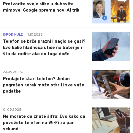
Pretvorite svoje slike u duhovite
mimove: Google sprema novi AI trik
0
ISPOD NULE
17.10.2025.
|
Telefon se brže prazni i naglo se gasi?
Evo kako hladnoća utiče na baterije i
šta da radite ako do toga dođe
0
23.09.2025.
Prodajete stari telefon? Jedan
pogrešan korak može otkriti sve vaše
podatke
0
01.09.2025.
Ne morate da znate šifru: Evo kako da
povežete telefon na Wi-Fi za par
sekundi