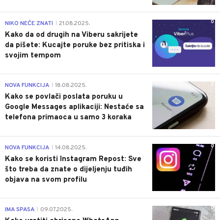
0
NIKO NEĆE ZNATI
21.08.2025.
|
Kako da od drugih na Viberu sakrijete
da pišete: Kucajte poruke bez pritiska i
svojim tempom
0
NOVA FUNKCIJA
18.08.2025.
|
Kako se povlači poslata poruku u
Google Messages aplikaciji: Nestaće sa
telefona primaoca u samo 3 koraka
0
NOVA FUNKCIJA
14.08.2025.
|
Kako se koristi Instagram Repost: Sve
što treba da znate o dijeljenju tuđih
objava na svom profilu
0
IMA SPASA
09.07.2025.
|