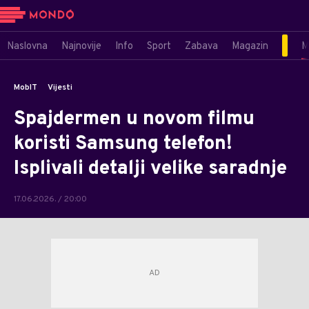
Naslovna
Najnovije
Info
Sport
Zabava
Magazin
M
MobIT
Vijesti
Spajdermen u novom filmu
koristi Samsung telefon!
Isplivali detalji velike saradnje
17.06.2026. / 20:00