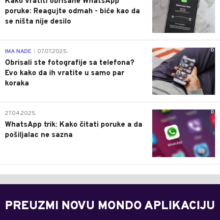
Kako vratiti obrisane WhatsApp
poruke: Reagujte odmah - biće kao da
se ništa nije desilo
0
IMA NADE
07.07.2025.
|
Obrisali ste fotografije sa telefona?
Evo kako da ih vratite u samo par
koraka
0
27.04.2025.
WhatsApp trik: Kako čitati poruke a da
pošiljalac ne sazna
PREUZMI NOVU MONDO APLIKACIJU