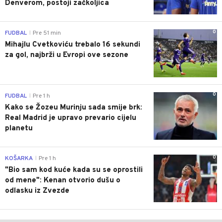
Denverom, postoji začkoljica
0
FUDBAL
Pre 51 min
|
Mihajlu Cvetkoviću trebalo 16 sekundi
za gol, najbrži u Evropi ove sezone
0
FUDBAL
Pre 1 h
|
Kako se Žozeu Murinju sada smije brk:
Real Madrid je upravo prevario cijelu
planetu
0
KOŠARKA
Pre 1 h
|
"Bio sam kod kuće kada su se oprostili
od mene": Kenan otvorio dušu o
odlasku iz Zvezde