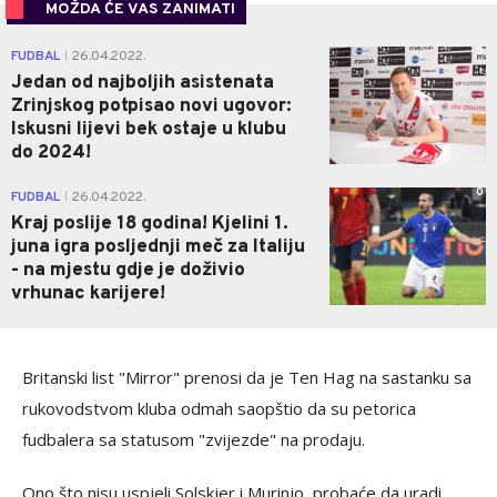
MOŽDA ĆE VAS ZANIMATI
0
FUDBAL
26.04.2022.
|
Jedan od najboljih asistenata
Zrinjskog potpisao novi ugovor:
Iskusni lijevi bek ostaje u klubu
do 2024!
0
FUDBAL
26.04.2022.
|
Kraj poslije 18 godina! Kjelini 1.
juna igra posljednji meč za Italiju
- na mjestu gdje je doživio
vrhunac karijere!
Britanski list "Mirror" prenosi da je Ten Hag na sastanku sa
rukovodstvom kluba odmah saopštio da su petorica
fudbalera sa statusom "zvijezde" na prodaju.
Ono što nisu uspjeli Solskjer i Murinjo, probaće da uradi