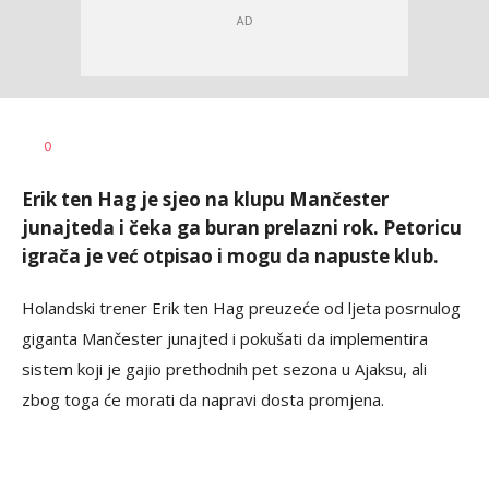
Dragan
AUTOR
0
Šutvić
Erik ten Hag je sjeo na klupu Mančester
junajteda i čeka ga buran prelazni rok. Petoricu
igrača je već otpisao i mogu da napuste klub.
Holandski trener Erik ten Hag preuzeće od ljeta posrnulog
giganta Mančester junajted i pokušati da implementira
sistem koji je gajio prethodnih pet sezona u Ajaksu, ali
zbog toga će morati da napravi dosta promjena.