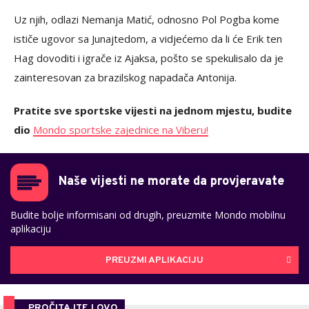
Uz njih, odlazi Nemanja Matić, odnosno Pol Pogba kome
ističe ugovor sa Junajtedom, a vidjećemo da li će Erik ten
Hag dovoditi i igrače iz Ajaksa, pošto se spekulisalo da je
zainteresovan za brazilskog napadača Antonija.
Pratite sve sportske vijesti na jednom mjestu, budite
dio
Mondo sportske zajednice na Viberu!
Naše vijesti ne morate da provjeravate
Budite bolje informisani od drugih, preuzmite Mondo mobilnu
aplikaciju
PREUZMI APLIKACIJU
PROČITAJTE I OVO