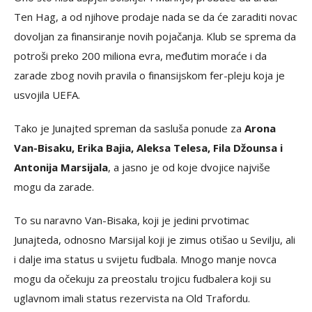
Ten Hag, a od njihove prodaje nada se da će zaraditi novac
dovoljan za finansiranje novih pojačanja. Klub se sprema da
potroši preko 200 miliona evra, međutim moraće i da
zarade zbog novih pravila o finansijskom fer-pleju koja je
usvojila UEFA.
Tako je Junajted spreman da sasluša ponude za
Arona
Van-Bisaku, Erika Bajia, Aleksa Telesa, Fila Džounsa i
Antonija Marsijala
, a jasno je od koje dvojice najviše
mogu da zarade.
To su naravno Van-Bisaka, koji je jedini prvotimac
Junajteda, odnosno Marsijal koji je zimus otišao u Sevilju, ali
i dalje ima status u svijetu fudbala. Mnogo manje novca
mogu da očekuju za preostalu trojicu fudbalera koji su
uglavnom imali status rezervista na Old Trafordu.