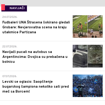
NAVIJAČI
0
24.07.2026.
Fudbaleri UNA Štrasena šokirano gledali
Grobare: Nevjerovatna scena na kraju
utakmice Partizana
0
22.07.2026.
Navijači pucali na autobus sa
Argentincima: Dvojica su prebačena u
bolnicu
1
07.07.2026.
Levski se oglasio: Saopštenje
bugarskog šampiona nekoliko sati pred
meč sa Borcem!