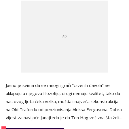
Jasno je svima da se mnogi igrači "crvenih đavola" ne
uklapaju u njegovu filozofiju, drugi nemaju kvalitet, tako da
nas ovog ljeta čeka velika, možda i najveća rekonstrukcija
na Old Trafordu od penzionisanja Aleksa Fergusona. Dobra
vijest za navijače Junajteda je da Ten Hag već zna šta želi...