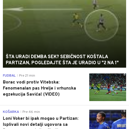
ŠTA URADI DEMBA SEK? SEBIČNOST KOŠTALA
PARTIZAN, POGLEDAJTE ŠTA JE URADIO U "2 NA 1"
0
FUDBAL
Pre 21 min
|
Borac vodi protiv Vitebska:
Fenomenalan pas Hrelje i vrhunska
egzekucija Savića! (VIDEO)
0
KOŠARKA
Pre 46 min
|
Loni Voker bi ipak mogao u Partizan:
Isplivali novi detalji ugovora sa