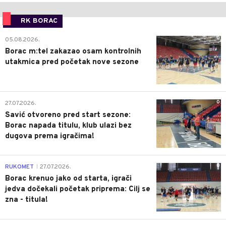
RK BORAC
0
05.08.2026.
Borac m:tel zakazao osam kontrolnih
utakmica pred početak nove sezone
0
27.07.2026.
Savić otvoreno pred start sezone:
Borac napada titulu, klub ulazi bez
dugova prema igračima!
0
RUKOMET
27.07.2026.
|
Borac krenuo jako od starta, igrači
jedva dočekali početak priprema: Cilj se
zna - titula!