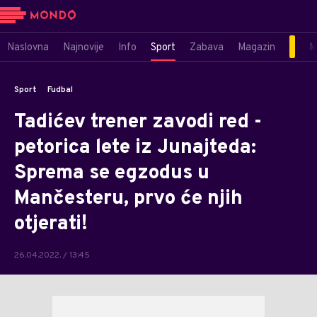
Naslovna
Najnovije
Info
Sport
Zabava
Magazin
M
Sport
Fudbal
Tadićev trener zavodi red -
petorica lete iz Junajteda:
Sprema se egzodus u
Mančesteru, prvo će njih
otjerati!
26.04.2022. / 13:45