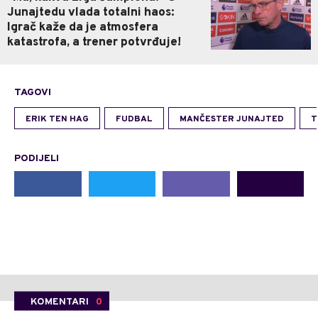
Junajtedu vlada totalni haos:
Igrač kaže da je atmosfera
katastrofa, a trener potvrđuje!
TAGOVI
ERIK TEN HAG
FUDBAL
MANČESTER JUNAJTED
T
PODIJELI
KOMENTARI
0