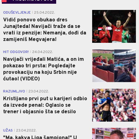
0
ODUŠEVLJENJE
25.04.2022.
|
Vidić ponovo obukao dres
Junajteda! Navijači traže da se
vrati iz penzije: Nemanja, dođi da
zamijeniš Megvajera!
0
HIT ODGOVOR!
24.04.2022.
|
Navijači vrijeđali Matića, a on im
pokazao tri prsta: Pogledajte
provokaciju na koju Srbin nije
ćutao! (VIDEO)
0
RAZUMLJVO
23.04.2022.
|
Kristijano prvi put u karijeri odbio
da izvede penal: Oglasio se
trener i objasnio šta se desilo
0
UŽAS
23.04.2022.
|
"Ma, kakva Liga šampiona!" U