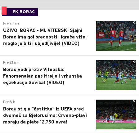
FK BORAC
0
Pre 7 min
UŽIVO, BORAC - ML VITEBSK: Sjajni
Borac ima gol prednosti i igrača više -
moglo je biti i ubjedljivije! (VIDEO)
0
Pre 21 min
Borac vodi protiv Vitebska:
Fenomenalan pas Hrelje i vrhunska
egzekucija Savića! (VIDEO)
0
Pre 8 h
Borcu stigla "čestitka" iz UEFA pred
dvomeč sa Bjelorusima: Crveno-plavi
moraju da plate 12.750 evra!