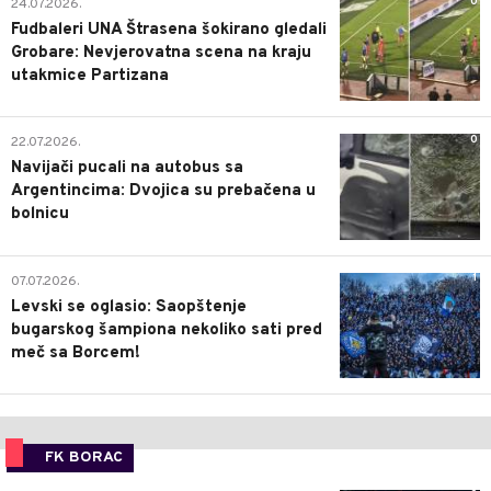
0
24.07.2026.
Fudbaleri UNA Štrasena šokirano gledali
Grobare: Nevjerovatna scena na kraju
utakmice Partizana
0
22.07.2026.
Navijači pucali na autobus sa
Argentincima: Dvojica su prebačena u
bolnicu
1
07.07.2026.
Levski se oglasio: Saopštenje
bugarskog šampiona nekoliko sati pred
meč sa Borcem!
FK BORAC