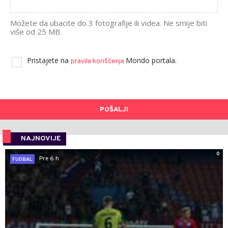
Možete da ubacite do 3 fotografije ili videa. Ne smije biti
više od 25 MB.
Pristajete na
Mondo portala.
pravila korišćenja
POŠALJI
NAJNOVIJE
0
Pre 6 h
FUDBAL