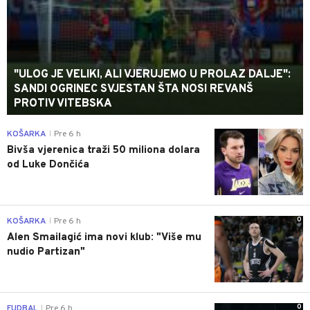
"ULOG JE VELIKI, ALI VJERUJEMO U PROLAZ DALJE":
SANDI OGRINEC SVJESTAN ŠTA NOSI REVANŠ
PROTIV VITEBSKA
0
KOŠARKA
Pre 6 h
|
Bivša vjerenica traži 50 miliona dolara
od Luke Dončića
0
KOŠARKA
Pre 6 h
|
Alen Smailagić ima novi klub: "Više mu
nudio Partizan"
0
FUDBAL
Pre 6 h
|