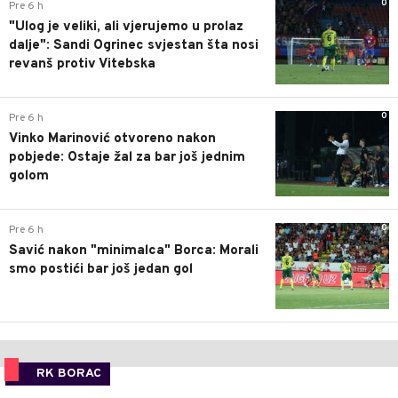
0
Pre 6 h
"Ulog je veliki, ali vjerujemo u prolaz
dalje": Sandi Ogrinec svjestan šta nosi
revanš protiv Vitebska
0
Pre 6 h
Vinko Marinović otvoreno nakon
pobjede: Ostaje žal za bar još jednim
golom
0
Pre 6 h
Savić nakon "minimalca" Borca: Morali
smo postići bar još jedan gol
RK BORAC