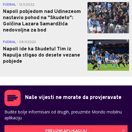
0
FUDBAL
12.11.2022.
|
Napoli pobjedom nad Udinezeom
nastavio pohod na "Skudeto":
Golčina Lazara Samardžića
nedovoljna za bod
0
FUDBAL
08.11.2022.
|
Napoli ide ka Skudetu! Tim iz
Napulja stigao do desete vezane
pobjede
Naše vijesti ne morate da provjeravate
Budite bolje informisani od drugih, preuzmite Mondo mobilnu
aplikaciju
PREUZMI APLIKACIJU