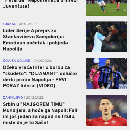
"Petarda" Napolitanaca u mreži
Juventusa!
0
FUDBAL
08.01.2023.
|
Lider Serije A prejak za
Stankovićevu Sampdoriju:
Emotivan početak i pobjeda
Napolija
0
ČOVJEK ODLUKE
04.01.2023.
|
Džeko vraća Inter u borbu za
"skudeto": "DIJAMANT" odlučio
derbi protiv Napolija - PRVI
PORAZ lidera! (VIDEO)
0
ZANIMLJIVO
20.12.2022.
|
Srbin u "NAJGOREM TIMU"
Mundijala, a hoće ga Napoli: Fali
im još jedan za napad na titulu,
misle da je to Saša!