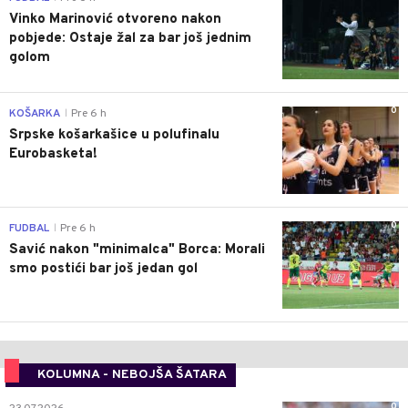
Vinko Marinović otvoreno nakon
pobjede: Ostaje žal za bar još jednim
golom
0
KOŠARKA
Pre 6 h
|
Srpske košarkašice u polufinalu
Eurobasketa!
0
FUDBAL
Pre 6 h
|
Savić nakon "minimalca" Borca: Morali
smo postići bar još jedan gol
KOLUMNA - NEBOJŠA ŠATARA
0