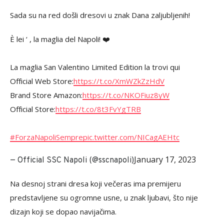
Sada su na red došli dresovi u znak Dana zaljubljenih!
È lei ‘ , la maglia del Napoli! ❤️‍
La maglia San Valentino Limited Edition la trovi qui
Official Web Store:
https://t.co/XmWZkZzHdV
Brand Store Amazon:
https://t.co/NKOFiuz8yW
Official Store:
https://t.co/8t3FvYgTRB
#ForzaNapoliSempre
pic.twitter.com/NICagAEHtc
January 17, 2023
— Official SSC Napoli (@sscnapoli)
Na desnoj strani dresa koji večeras ima premijeru
predstavljene su ogromne usne, u znak ljubavi, što nije
dizajn koji se dopao navijačima.