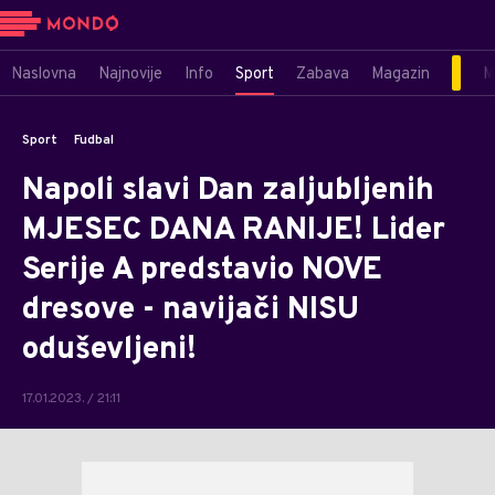
Naslovna
Najnovije
Info
Sport
Zabava
Magazin
M
Sport
Fudbal
Napoli slavi Dan zaljubljenih
MJESEC DANA RANIJE! Lider
Serije A predstavio NOVE
dresove - navijači NISU
oduševljeni!
17.01.2023. / 21:11