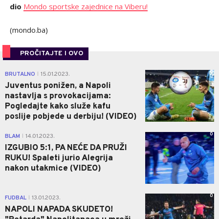
dio
Mondo sportske zajednice na Viberu!
(mondo.ba)
PROČITAJTE I OVO
0
BRUTALNO
15.01.2023.
|
Juventus ponižen, a Napoli
nastavlja s provokacijama:
Pogledajte kako služe kafu
poslije pobjede u derbiju! (VIDEO)
0
BLAM
14.01.2023.
|
IZGUBIO 5:1, PA NEĆE DA PRUŽI
RUKU! Spaleti jurio Alegrija
nakon utakmice (VIDEO)
0
FUDBAL
13.01.2023.
|
NAPOLI NAPADA SKUDETO!