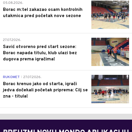
0
05.08.2026.
Borac m:tel zakazao osam kontrolnih
utakmica pred početak nove sezone
0
27.07.2026.
Savić otvoreno pred start sezone:
Borac napada titulu, klub ulazi bez
dugova prema igračima!
0
RUKOMET
27.07.2026.
|
Borac krenuo jako od starta, igrači
jedva dočekali početak priprema: Cilj se
zna - titula!