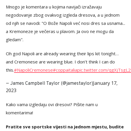
Mnogo je komentara u kojima navijači izražavaju
negodovanje zbog ovakvog izgleda dresova, a u jednom
od njih se navodi: "O Bože Napoli već nosi dres sa usnama...
a Kremoneze je večeras u plavom. Ja ovo ne mogu da
gledam".
Oh god Napoli are already wearing their lips kit tonight…
and Cremonese are wearing blue. I don’t think I can do
this.
#NapoliCremonese
#coppaitalia
pic.twitter.com/qgXjTsgL
January 17,
— James Campbell Taylor (@jamestaylor)
2023
Kako vama izgledaju ovi dresovi? Pišite nam u
komentarima!
Pratite sve sportske vijesti na jednom mjestu, budite