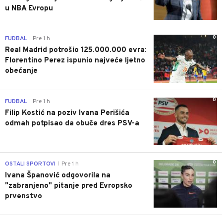
u NBA Evropu
0
FUDBAL
Pre 1 h
|
Real Madrid potrošio 125.000.000 evra:
Florentino Perez ispunio najveće ljetno
obećanje
0
FUDBAL
Pre 1 h
|
Filip Kostić na poziv Ivana Perišića
odmah potpisao da obuče dres PSV-a
0
OSTALI SPORTOVI
Pre 1 h
|
Ivana Španović odgovorila na
"zabranjeno" pitanje pred Evropsko
prvenstvo