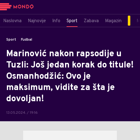
Naslovna
Najnovije
Info
Sport
Zabava
Magazin
M
Sport
Fudbal
Marinović nakon rapsodije u
Tuzli: Još jedan korak do titule!
Osmanhodžić: Ovo je
maksimum, vidite za šta je
dovoljan!
13.05.2024. / 19:16