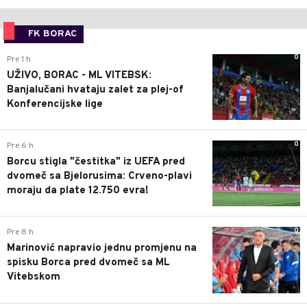
FK BORAC
0
Pre 1 h
UŽIVO, BORAC - ML VITEBSK:
Banjalučani hvataju zalet za plej-of
Konferencijske lige
0
Pre 6 h
Borcu stigla "čestitka" iz UEFA pred
dvomeč sa Bjelorusima: Crveno-plavi
moraju da plate 12.750 evra!
0
Pre 8 h
Marinović napravio jednu promjenu na
spisku Borca pred dvomeč sa ML
Vitebskom