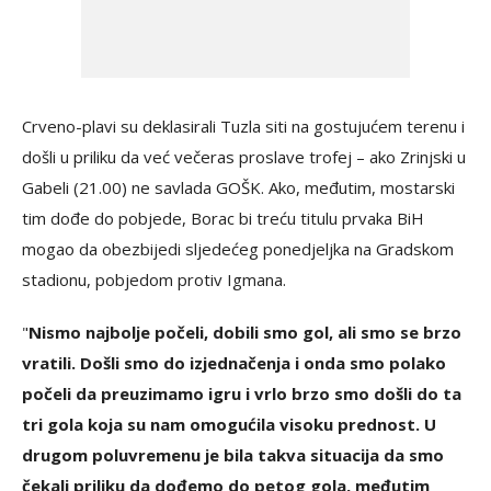
Crveno-plavi su deklasirali Tuzla siti na gostujućem terenu i
došli u priliku da već večeras proslave trofej – ako Zrinjski u
Gabeli (21.00) ne savlada GOŠK. Ako, međutim, mostarski
tim dođe do pobjede, Borac bi treću titulu prvaka BiH
mogao da obezbijedi sljedećeg ponedjeljka na Gradskom
stadionu, pobjedom protiv Igmana.
"
Nismo najbolje počeli, dobili smo gol, ali smo se brzo
vratili. Došli smo do izjednačenja i onda smo polako
počeli da preuzimamo igru i vrlo brzo smo došli do ta
tri gola koja su nam omogućila visoku prednost. U
drugom poluvremenu je bila takva situacija da smo
čekali priliku da dođemo do petog gola, međutim