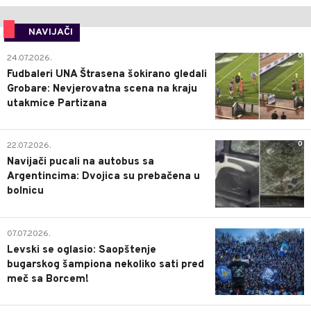
NAVIJAČI
0
24.07.2026.
Fudbaleri UNA Štrasena šokirano gledali
Grobare: Nevjerovatna scena na kraju
utakmice Partizana
0
22.07.2026.
Navijači pucali na autobus sa
Argentincima: Dvojica su prebačena u
bolnicu
1
07.07.2026.
Levski se oglasio: Saopštenje
bugarskog šampiona nekoliko sati pred
meč sa Borcem!