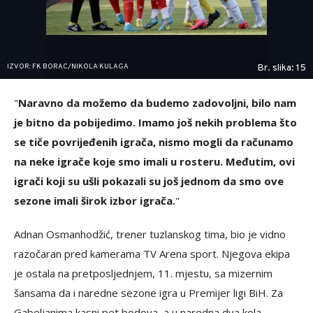
IZVOR: FK BORAC/NIKOLA KULAGA
Br. slika: 15
"
Naravno da možemo da budemo zadovoljni, bilo nam
je bitno da pobijedimo. Imamo još nekih problema što
se tiče povrijeđenih igrača, nismo mogli da računamo
na neke igrače koje smo imali u rosteru. Međutim, ovi
igrači koji su ušli pokazali su još jednom da smo ove
sezone imali širok izbor igrača.
"
Adnan Osmanhodžić, trener tuzlanskog tima, bio je vidno
razočaran pred kamerama TV Arena sport. Njegova ekipa
je ostala na pretposljednjem, 11. mjestu, sa mizernim
šansama da i naredne sezone igra u Premijer ligi BiH. Za
Gabeljanima kasni pet bodova, a u naredna dva kola