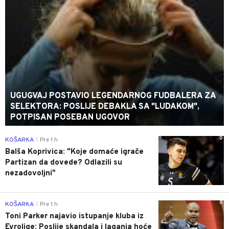
UGUGVAJ POSTAVIO LEGENDARNOG FUDBALERA ZA
SELEKTORA: POSLIJE DEBAKLA SA "LUDAKOM",
POTPISAN POSEBAN UGOVOR
0
KOŠARKA
Pre 1 h
|
Balša Koprivica: "Koje domaće igrače
Partizan da dovede? Odlazili su
nezadovoljni"
0
KOŠARKA
Pre 1 h
|
Toni Parker najavio istupanje kluba iz
Evrolige: Poslije skandala i laganja hoće