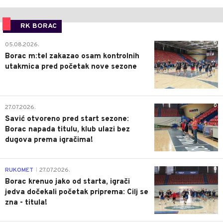
RK BORAC
0
05.08.2026.
Borac m:tel zakazao osam kontrolnih
utakmica pred početak nove sezone
0
27.07.2026.
Savić otvoreno pred start sezone:
Borac napada titulu, klub ulazi bez
dugova prema igračima!
0
RUKOMET
27.07.2026.
|
Borac krenuo jako od starta, igrači
jedva dočekali početak priprema: Cilj se
zna - titula!