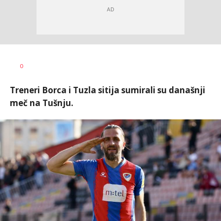
Dragan
AUTOR
0
Šutvić
Treneri Borca i Tuzla sitija sumirali su današnji
meč na Tušnju.