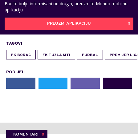
Budite bolje informisani od drugih, preuzmite Mondo mobilnu
aplikaciju
PREUZMI APLIKACIJU
TAGOVI
FK BORAC
FK TUZLA SITI
FUDBAL
PREMIJER LIGA
PODIJELI
KOMENTARI
0