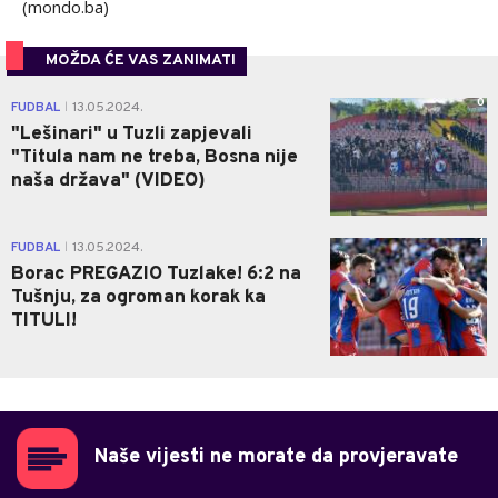
(mondo.ba)
MOŽDA ĆE VAS ZANIMATI
0
FUDBAL
13.05.2024.
|
"Lešinari" u Tuzli zapjevali
"Titula nam ne treba, Bosna nije
naša država" (VIDEO)
1
FUDBAL
13.05.2024.
|
Borac PREGAZIO Tuzlake! 6:2 na
Tušnju, za ogroman korak ka
TITULI!
Naše vijesti ne morate da provjeravate