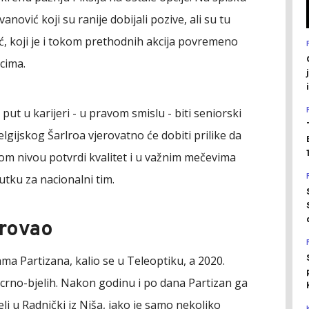
vanović koji su ranije dobijali pozive, ali su tu
ić, koji je i tokom prethodnih akcija povremeno
cima.
 put u karijeri - u pravom smislu - biti seniorski
lgijskog Šarlroa vjerovatno će dobiti prilike da
m nivou potvrdi kvalitet i u važnim mečevima
utku za nacionalni tim.
erovao
ma Partizana, kalio se u Teleoptiku, a 2020.
crno-bjelih. Nakon godinu i po dana Partizan ga
li u Radnički iz Niša, iako je samo nekoliko