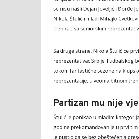
se nisu našli Dejan Joveljić i Đorđe Jo
Nikola Štulić i mladi Mihajlo Cvetkov
trenirao sa seniorskim reprezentativ
Sa druge strane, Nikola Štulić će prvi
reprezentativac Srbije. Fudbalskog be
tokom fantastične sezone na klupsko
reprezentacije, u veoma bitnom tren
Partizan mu nije vj
Štulić je ponikao u mlađim kategorija
godine prekomandovan je u prvi tim 
je pustio da se bez obeštećenja prese