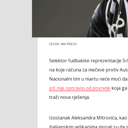
IZVOR: MN PRESS
Selektor fudbalske reprezentacije Srb
na koje računa za mečeve protiv Austr
Nacionalni tim u martu neće moći d
još nije oporavio od povrede
koja ga 
traži nova rješenja.
Izostanak Aleksandra Mitrovića, kao 
italijanskim velikanima morali su da 