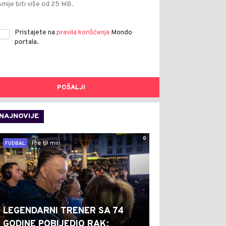
smije biti više od 25 MB.
Pristajete na
pravila korišćenja
Mondo
portala.
POŠALJI
NAJNOVIJE
0
Pre 19 min
FUDBAL
LEGENDARNI TRENER SA 74
GODINE POBIJEDIO RAK: