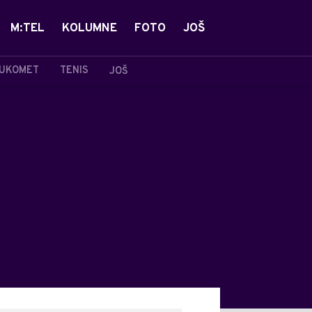
M:TEL
KOLUMNE
FOTO
JOŠ
UKOMET
TENIS
JOŠ