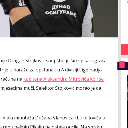
ije Dragan Stojković saopštio je širi spisak igrača
ije u baražu za opstanak u A diviziji Lige nacija.
a računa na
kapitena Aleksandra Mitrovića koji se
mjesecima muči. Selektor Stojković morao je da
i mala minutaža Dušana Vlahovića i Luke Jovića u
skrenu pažnju Piksiju na ostale opcije. Na spisku