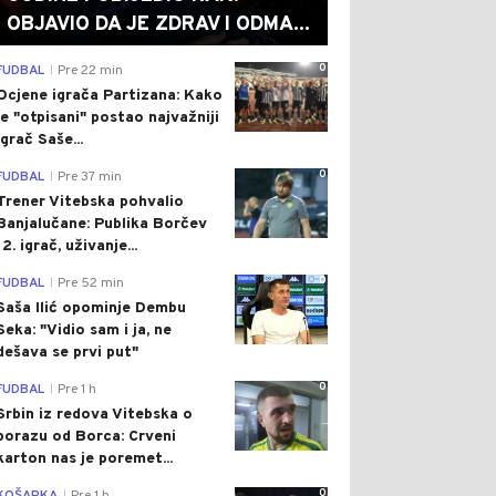
OBJAVIO DA JE ZDRAV I ODMA...
0
FUDBAL
Pre 22 min
|
Ocjene igrača Partizana: Kako
je "otpisani" postao najvažniji
igrač Saše...
0
FUDBAL
Pre 37 min
|
Trener Vitebska pohvalio
Banjalučane: Publika Borčev
12. igrač, uživanje...
0
FUDBAL
Pre 52 min
|
Saša Ilić opominje Dembu
Seka: "Vidio sam i ja, ne
dešava se prvi put"
0
FUDBAL
Pre 1 h
|
Srbin iz redova Vitebska o
porazu od Borca: Crveni
karton nas je poremet...
0
|