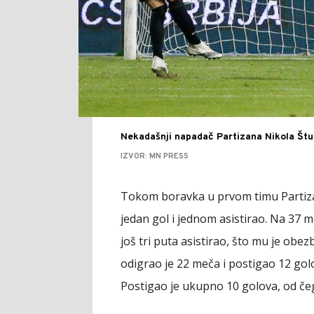
Nekadašnji napadač Partizana Nikola Štul
IZVOR: MN PRESS
Tokom boravka u prvom timu Partizan
jedan gol i jednom asistirao. Na 37 
još tri puta asistirao, što mu je obez
odigrao je 22 meča i postigao 12 gol
Postigao je ukupno 10 golova, od če