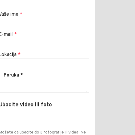
Vaše ime
*
E-mail
*
Lokacija
*
Ubacite video ili foto
Možete da ubacite do 3 fotografije ili videa. Ne