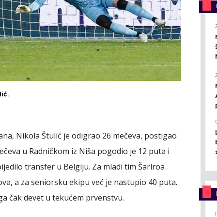
ić.
a, Nikola Štulić je odigrao 26 mečeva, postigao
mečeva u Radničkom iz Niša pogodio je 12 puta i
bijedilo transfer u Belgiju. Za mladi tim Šarlroa
ova, a za seniorsku ekipu već je nastupio 40 puta.
ga čak devet u tekućem prvenstvu.