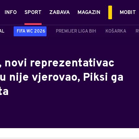
INFO
SPORT
ZABAVA
MAGAZIN
MOBIT
AL
FIFA WC 2026
PREMIJER LIGA BIH
KOŠARKA
R
ć, novi reprezentativac
 nije vjerovao, Piksi ga
ta