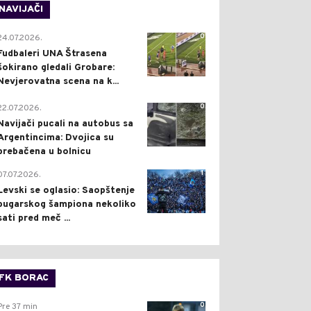
NAVIJAČI
0
24.07.2026.
Fudbaleri UNA Štrasena
šokirano gledali Grobare:
Nevjerovatna scena na k...
0
22.07.2026.
Navijači pucali na autobus sa
Argentincima: Dvojica su
prebačena u bolnicu
1
07.07.2026.
Levski se oglasio: Saopštenje
bugarskog šampiona nekoliko
sati pred meč ...
FK BORAC
0
Pre 37 min