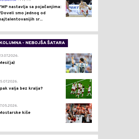
KOŠARKA
Pre 1 h
FMP nastavlja sa pojačanjima:
"Doveli smo jednog od
najtalentovanijih sr...
KOLUMNA - NEBOJŠA ŠATARA
0
23.07.2026.
Mesi(ja)
2
15.07.2026.
Ipak valja bez kralja?
0
17.05.2026.
Mostarske kiše