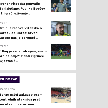
Trener Vitebska pohvalio
Banjalučane: Publika Borčev
12. igrač, uživanje...
0
Pre 1 h
Srbin iz redova Vitebska o
porazu od Borca: Crveni
karton nas je poremet...
0
Pre 9 h
"Ulog je veliki, ali vjerujemo u
prolaz dalje": Sandi Ogrinec
svjestan š...
RK BORAC
0
05.08.2026.
Borac m:tel zakazao osam
kontrolnih utakmica pred
početak nove sezone