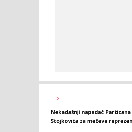
Dragan
AUTOR
0
Šutvić
Nekadašnji napadač Partizana 
Stojkovića za mečeve reprezen