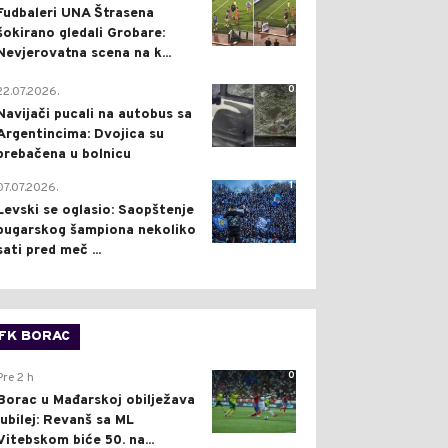
Fudbaleri UNA Štrasena
šokirano gledali Grobare:
Nevjerovatna scena na k...
0
22.07.2026.
Navijači pucali na autobus sa
Argentincima: Dvojica su
prebačena u bolnicu
1
07.07.2026.
Levski se oglasio: Saopštenje
bugarskog šampiona nekoliko
sati pred meč ...
FK BORAC
0
Pre 2 h
Borac u Mađarskoj obilježava
jubilej: Revanš sa ML
Vitebskom biće 50. na...