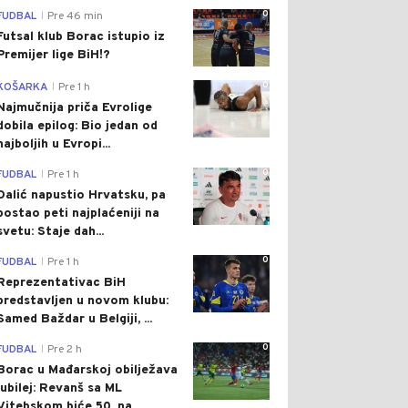
0
FUDBAL
Pre 46 min
|
Futsal klub Borac istupio iz
Premijer lige BiH!?
0
KOŠARKA
Pre 1 h
|
Najmučnija priča Evrolige
dobila epilog: Bio jedan od
najboljih u Evropi...
0
FUDBAL
Pre 1 h
|
Dalić napustio Hrvatsku, pa
postao peti najplaćeniji na
svetu: Staje dah...
0
FUDBAL
Pre 1 h
|
Reprezentativac BiH
predstavljen u novom klubu:
Samed Baždar u Belgiji, ...
0
FUDBAL
Pre 2 h
|
Borac u Mađarskoj obilježava
jubilej: Revanš sa ML
Vitebskom biće 50. na...