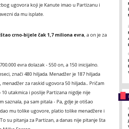
 zbog ugovora koji je Kanute imao u Partizanu i
bavezni da mu isplate.
štao crno-bijele čak 1,7 miliona evra
, a on je za
700.000 evra dolazak - 550 on, a 150 inicijalno.
eseci, znači 480 hiljada. Menadžer je 187 hiljada
, menadžer za raskid ugovora 50 hiljada... Pričam
10 utakmica i poslije Partizana nigdje nije
m saznala, pa sam pitala - Pa, gdje je otišao
 dao mu tolike ugovore, platio tolike menadžere i
 To su pitanja za Partizan, a danas nije pitanje šta