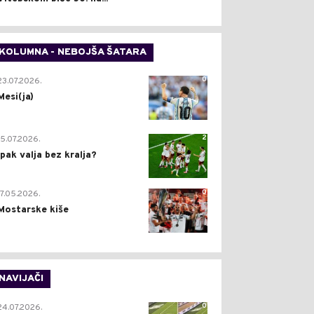
KOLUMNA - NEBOJŠA ŠATARA
0
23.07.2026.
Mesi(ja)
2
15.07.2026.
Ipak valja bez kralja?
0
17.05.2026.
Mostarske kiše
NAVIJAČI
0
24.07.2026.