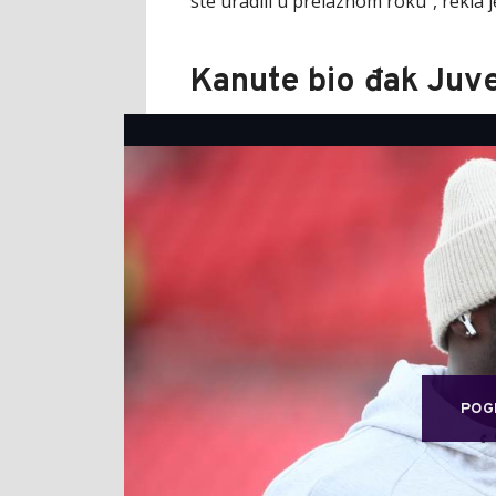
ste uradili u prelaznom roku", rekla 
Kanute bio đak Juv
POG