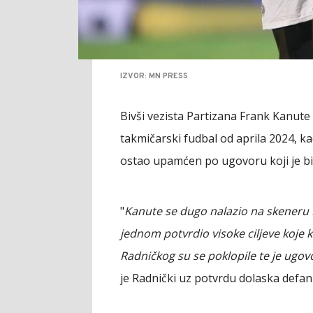
IZVOR: MN PRESS
Bivši vezista Partizana Frank Kanute p
takmičarski fudbal od aprila 2024, kad
ostao upamćen po ugovoru koji je bi
"
Kanute se dugo nalazio na skeneru R
jednom potvrdio visoke ciljeve koje k
Radničkog su se poklopile te je ugo
je Radnički uz potvrdu dolaska defan