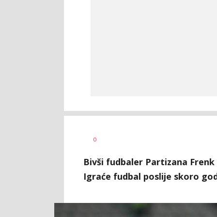
Nebojša
AUTOR
0
Šatara
Bivši fudbaler Partizana Frenk 
Igraće fudbal poslije skoro god