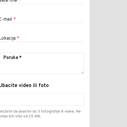
Vaše ime
*
E-mail
*
Lokacija
*
Ubacite video ili foto
Možete da ubacite do 3 fotografije ili videa. Ne
smije biti više od 25 MB.