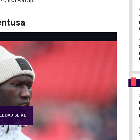
je Milka Forcan.
entusa
LEDAJ SLIKE