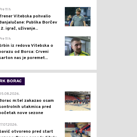
0
Pre 11 h
Trener Vitebska pohvalio
Banjalučane: Publika Borčev
12. igrač, uživanje...
0
Pre 11 h
Srbin iz redova Vitebska o
porazu od Borca: Crveni
karton nas je poremet...
RK BORAC
0
05.08.2026.
Borac m:tel zakazao osam
kontrolnih utakmica pred
početak nove sezone
0
27.07.2026.
Savić otvoreno pred start