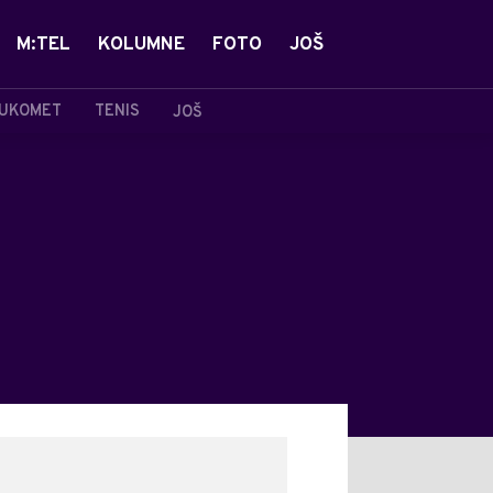
M:TEL
KOLUMNE
FOTO
JOŠ
UKOMET
TENIS
JOŠ