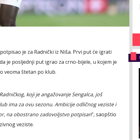
otpisao je za Radnički iz Niša. Prvi put će igrati
a je posljednji put igrao za crno-bijele, u kojem je
o veoma štetan po klub.
adničkog, koji je angažovanje Sengalca, još
lub ima za ovu sezonu. Ambicije odličnog veziste i
vor, na obostrano zadovoljstvo potpisan
", saopštio
zivnog veziste.