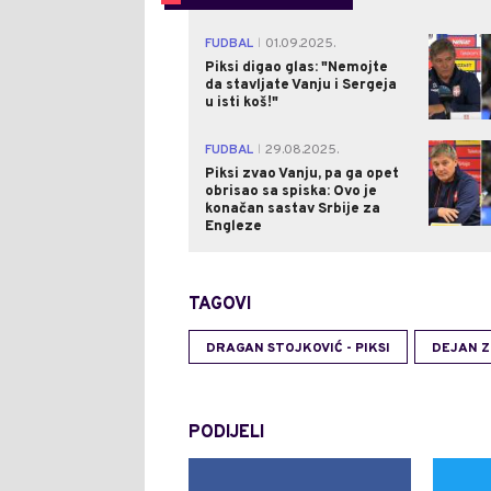
FUDBAL
01.09.2025.
|
Piksi digao glas: "Nemojte
da stavljate Vanju i Sergeja
u isti koš!"
FUDBAL
29.08.2025.
|
Piksi zvao Vanju, pa ga opet
obrisao sa spiska: Ovo je
konačan sastav Srbije za
Engleze
TAGOVI
DRAGAN STOJKOVIĆ - PIKSI
DEJAN Z
PODIJELI