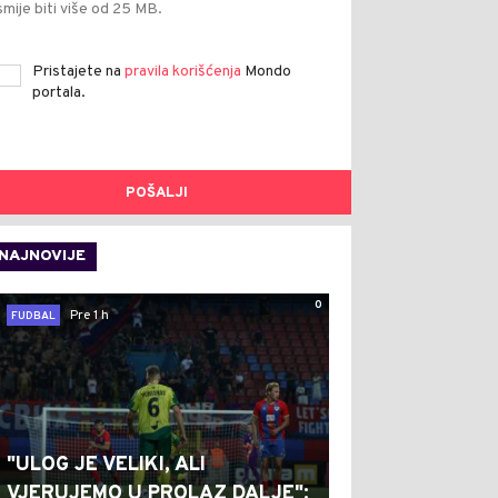
smije biti više od 25 MB.
Pristajete na
pravila korišćenja
Mondo
portala.
POŠALJI
NAJNOVIJE
0
Pre 1 h
FUDBAL
"ULOG JE VELIKI, ALI
VJERUJEMO U PROLAZ DALJE":