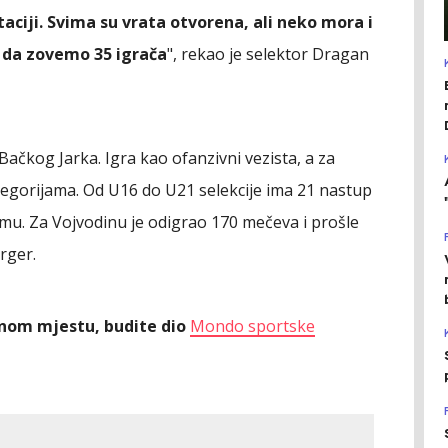
ciji. Svima su vrata otvorena, ali neko mora i
 da zovemo 35 igrača
", rekao je selektor Dragan
 Bačkog Jarka. Igra kao ofanzivni vezista, a za
tegorijama. Od U16 do U21 selekcije ima 21 nastup
 timu. Za Vojvodinu je odigrao 170 mečeva i prošle
rger.
ednom mjestu, budite dio
Mondo sportske