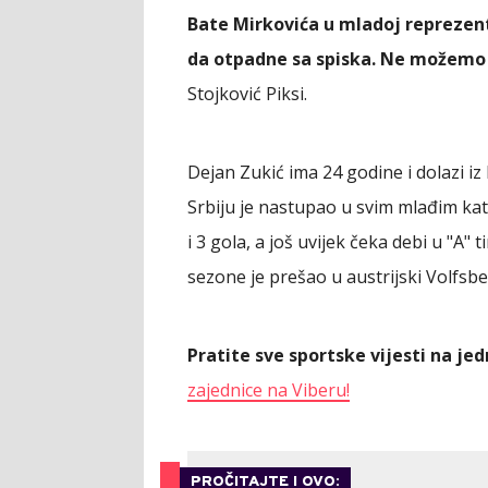
Bate Mirkovića u mladoj reprezenta
da otpadne sa spiska. Ne možemo
Stojković Piksi.
Dejan Zukić ima 24 godine i dolazi iz
Srbiju je nastupao u svim mlađim ka
i 3 gola, a još uvijek čeka debi u "A"
sezone je prešao u austrijski Volfsbe
Pratite sve sportske vijesti na j
zajednice na Viberu!
PROČITAJTE I OVO: