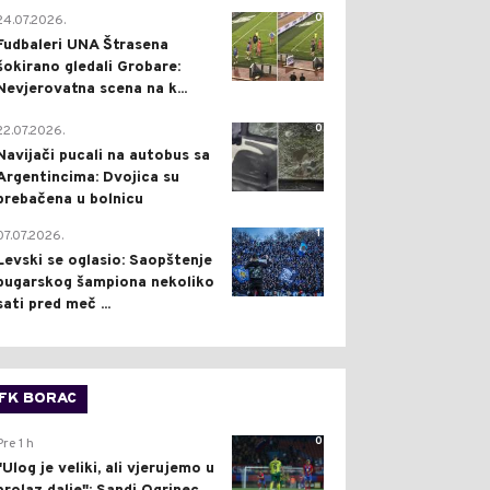
0
24.07.2026.
Fudbaleri UNA Štrasena
šokirano gledali Grobare:
Nevjerovatna scena na k...
0
22.07.2026.
Navijači pucali na autobus sa
Argentincima: Dvojica su
prebačena u bolnicu
1
07.07.2026.
Levski se oglasio: Saopštenje
bugarskog šampiona nekoliko
sati pred meč ...
FK BORAC
0
Pre 1 h
"Ulog je veliki, ali vjerujemo u