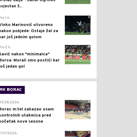
prolaz dalje": Sandi Ogrinec
svjestan š...
0
Pre 1 h
Vinko Marinović otvoreno
nakon pobjede: Ostaje žal za
bar još jednim golom
0
Pre 2 h
Savić nakon "minimalca"
Borca: Morali smo postići bar
još jedan gol
RK BORAC
0
05.08.2026.
Borac m:tel zakazao osam
kontrolnih utakmica pred
početak nove sezone
0
27.07.2026.