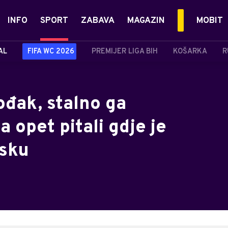
INFO
SPORT
ZABAVA
MAGAZIN
MOBIT
AL
FIFA WC 2026
PREMIJER LIGA BIH
KOŠARKA
R
ođak, stalno ga
a opet pitali gdje je
isku