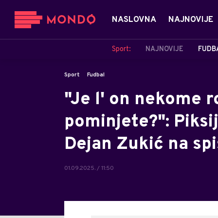
NASLOVNA
NAJNOVIJE
Sport:
NAJNOVIJE
FUDB
Sport
Fudbal
"Je l' on nekome r
pominjete?": Piksij
Dejan Zukić na sp
01.09.2025. / 11:50