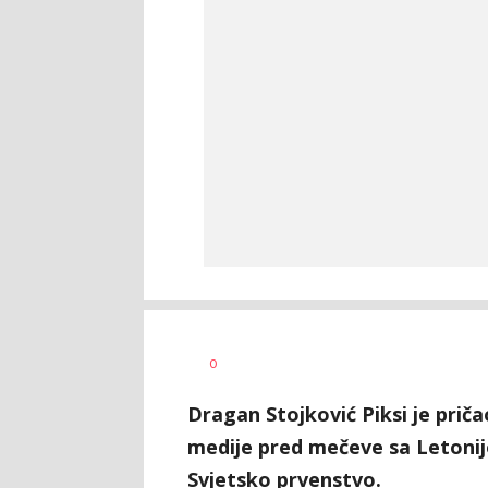
Dragan
AUTOR
0
Šutvić
Dragan Stojković Piksi je priča
medije pred mečeve sa Letonij
Svjetsko prvenstvo.