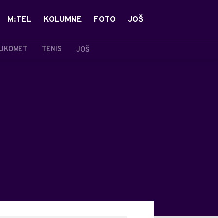
M:TEL
KOLUMNE
FOTO
JOŠ
UKOMET
TENIS
JOŠ