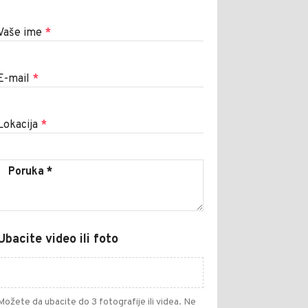
Vaše ime
*
E-mail
*
Lokacija
*
Ubacite video ili foto
Možete da ubacite do 3 fotografije ili videa. Ne