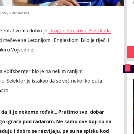
ESS / PROFIMEDIA
zentativcima dobio je
Dragan Stojković Piksi kada
 mečeve sa Letonijom i Engleskom. Bilo je riječi i
leru Vojvodine.
a Volfsberger bio je na nekim ranijim
mu. Selektor je istakao da se već nekoliko puta
ara.
 da li je nekome rođak... Pratimo sve, dobar
o igrača pod radarom. Ne samo ove koji su na
eduju i dobro se razvijaju, pa su na spisku kod