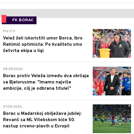
FK BORAC
0
Pre 17 h
Velež želi iskoristiti umor Borca, Ibro
Rahimić optimista: Po kvalitetu smo
četvrta ekipa u ligi
0
08.08.2026.
Borac protiv Veleža između dva okršaja
sa Bjelorusima: "Imamo najviše
ambicije, cilj je odbrana titule!"
0
07.08.2026.
Borac u Mađarskoj obilježava jubilej:
Revanš sa ML Vitebskom biće 50.
nastup crveno-plavih u Evropi!