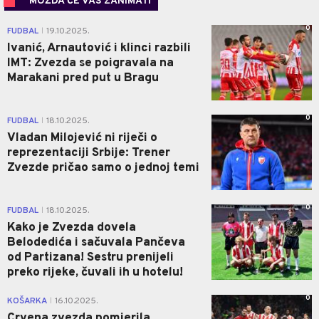
MOŽDA ĆE VAS ZANIMATI
0
FUDBAL
19.10.2025.
|
Ivanić, Arnautović i klinci razbili
IMT: Zvezda se poigravala na
Marakani pred put u Bragu
0
FUDBAL
18.10.2025.
|
Vladan Milojević ni riječi o
reprezentaciji Srbije: Trener
Zvezde pričao samo o jednoj temi
0
FUDBAL
18.10.2025.
|
Kako je Zvezda dovela
Belodedića i sačuvala Pančeva
od Partizana! Sestru prenijeli
preko rijeke, čuvali ih u hotelu!
0
KOŠARKA
16.10.2025.
|
Crvena zvezda pomjerila