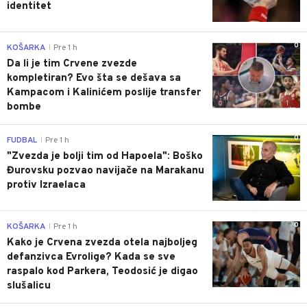
identitet
0
KOŠARKA
Pre 1 h
|
Da li je tim Crvene zvezde
kompletiran? Evo šta se dešava sa
Kampacom i Kalinićem poslije transfer
bombe
0
FUDBAL
Pre 1 h
|
"Zvezda je bolji tim od Hapoela": Boško
Đurovsku pozvao navijače na Marakanu
protiv Izraelaca
0
KOŠARKA
Pre 1 h
|
Kako je Crvena zvezda otela najboljeg
defanzivca Evrolige? Kada se sve
raspalo kod Parkera, Teodosić je digao
slušalicu