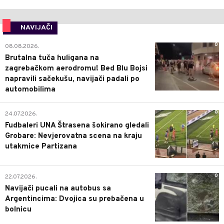
NAVIJAČI
0
08.08.2026.
Brutalna tuča huligana na
zagrebačkom aerodromu! Bed Blu Bojsi
napravili sačekušu, navijači padali po
automobilima
0
24.07.2026.
Fudbaleri UNA Štrasena šokirano gledali
Grobare: Nevjerovatna scena na kraju
utakmice Partizana
0
22.07.2026.
Navijači pucali na autobus sa
Argentincima: Dvojica su prebačena u
bolnicu