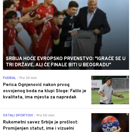
SRBIJA HOĆE EVROPSKO PRVENSTVO: "IGRAĆE SE U
TRI DRŽAVE, ALI ĆE FINALE BITI U BEOGRADU"
0
FUDBAL
Pre 33 min
|
Perica Ognjenović nakon prvog
osvojenog boda na klupi Sloge: Falilo je
kvaliteta, ima mjesta za napredak
0
OSTALI SPORTOVI
Pre 50 min
|
Rukometni savez Srbije je prošlost:
Promijenjen statut, ime i vizuelni