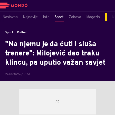
Naslovna
Najnovije
Info
Sport
Zabava
Magazin
M
Sport
Fudbal
"Na njemu je da ćuti i sluša
trenere": Milojević dao traku
klincu, pa uputio važan savjet
19.10.2025. / 21:51