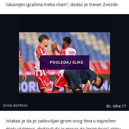
Iskusnijim igračima treba ritam", dodao je trener Zvezde.
POGLEDAJ SLIKE
IZVOR: MN PRESS
Br. slika: 17
Istakao je da je zadovoljan igrom svog tima u najvećem
dijelu utakmice, dodajući da je morao da "prepakuje" ekipu