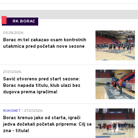
RK BORAC
0
05.08.2026.
Borac m:tel zakazao osam kontrolnih
utakmica pred početak nove sezone
0
27.07.2026.
Savić otvoreno pred start sezone:
Borac napada titulu, klub ulazi bez
dugova prema igračima!
0
RUKOMET
27.07.2026.
|
Borac krenuo jako od starta, igrači
jedva dočekali početak priprema: Cilj se
zna - titula!