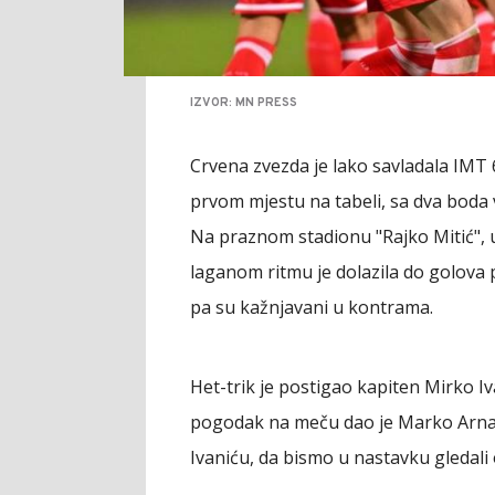
IZVOR: MN PRESS
Crvena zvezda je lako savladala IMT 6:
prvom mjestu na tabeli, sa dva boda 
Na praznom stadionu "Rajko Mitić", us
laganom ritmu je dolazila do golova p
pa su kažnjavani u kontrama.
Het-trik je postigao kapiten Mirko Iva
pogodak na meču dao je Marko Arnauto
Ivaniću, da bismo u nastavku gledali 