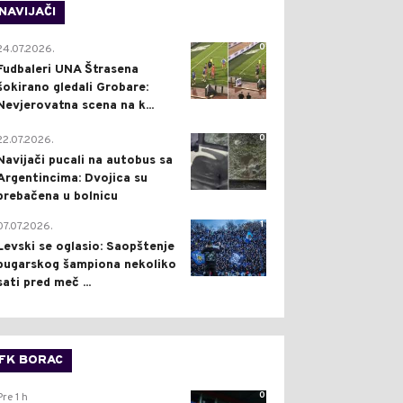
NAVIJAČI
0
24.07.2026.
Fudbaleri UNA Štrasena
šokirano gledali Grobare:
Nevjerovatna scena na k...
0
22.07.2026.
Navijači pucali na autobus sa
Argentincima: Dvojica su
prebačena u bolnicu
1
07.07.2026.
Levski se oglasio: Saopštenje
bugarskog šampiona nekoliko
sati pred meč ...
FK BORAC
0
Pre 1 h