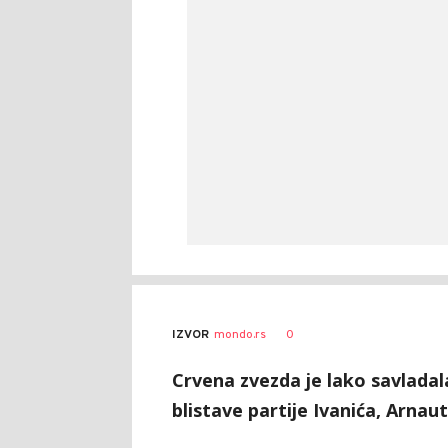
Dragan
AUTOR
0
IZVOR
mondo.rs
Šutvić
Crvena zvezda je lako savladala
blistave partije Ivanića, Arnau