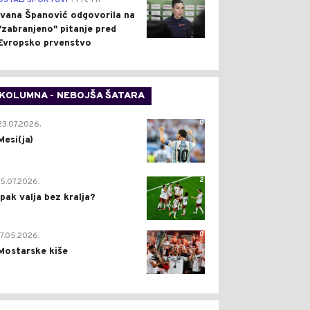
OSTALI SPORTOVI
Pre 1 h
Ivana Španović odgovorila na
"zabranjeno" pitanje pred
Evropsko prvenstvo
KOLUMNA - NEBOJŠA ŠATARA
0
23.07.2026.
Mesi(ja)
2
15.07.2026.
Ipak valja bez kralja?
0
17.05.2026.
Mostarske kiše