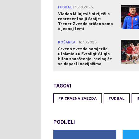
FUDBAL
18.10.2025.
|
Vladan Milojević ni riječi o
reprezentaciji Srbije:
Trener Zvezde pričao samo
o jednoj temi
KOŠARKA
16.10.2025.
|
Crvena zvezda pomjerila
utakmicu u Evroligi: Stiglo
hitno saopštenje, razlog će
se dopasti navijačima
TAGOVI
FK CRVENA ZVEZDA
FUDBAL
I
PODIJELI