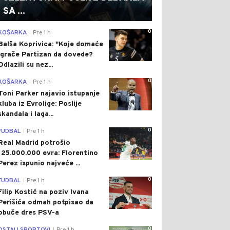
SA ...
0
KOŠARKA
Pre 1 h
|
Balša Koprivica: "Koje domaće
igrače Partizan da dovede?
Odlazili su nez...
0
KOŠARKA
Pre 1 h
|
Toni Parker najavio istupanje
kluba iz Evrolige: Poslije
skandala i laga...
0
FUDBAL
Pre 1 h
|
Real Madrid potrošio
125.000.000 evra: Florentino
Perez ispunio najveće ...
0
FUDBAL
Pre 1 h
|
Filip Kostić na poziv Ivana
Perišića odmah potpisao da
obuče dres PSV-a
0
|