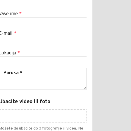
Vaše ime
*
E-mail
*
Lokacija
*
Ubacite video ili foto
Možete da ubacite do 3 fotografije ili videa. Ne