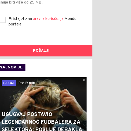
smije biti više od 25 MB.
Pristajete na
pravila korišćenja
Mondo
portala.
POŠALJI
NAJNOVIJE
0
Pre 19 min
FUDBAL
UGUGVAJ POSTAVIO
LEGENDARNOG FUDBALERA ZA
SELEKTORA: POSLIJE DEBAKLA