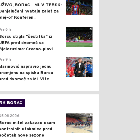
UŽIVO, BORAC - ML VITEBSK:
Banjalučani hvataju zalet za
plej-of Konferen...
0
Pre 6 h
Borcu stigla "čestitka" iz
UEFA pred dvomeč sa
Bjelorusima: Crveno-plavi...
0
Pre 9 h
Marinović napravio jednu
promjenu na spisku Borca
pred dvomeč sa ML Vite...
RK BORAC
0
05.08.2026.
Borac m:tel zakazao osam
kontrolnih utakmica pred
početak nove sezone