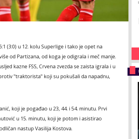
1 (3:0) u 12. kolu Superlige i tako je opet na
više od Partizana, od koga je odigrala i meč manje.
ljed kazne FSS, Crvena zvezda se zaista igrala i u
rotiv "traktorista" koji su pokušali da napadnu,
nić, koji je pogađao u 23, 44. i 54. minutu. Prvi
vić u 15. minutu, koji je potom i asistirao
odličan nastup Vasilija Kostova.