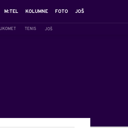
M:TEL
KOLUMNE
FOTO
JOŠ
UKOMET
TENIS
JOŠ