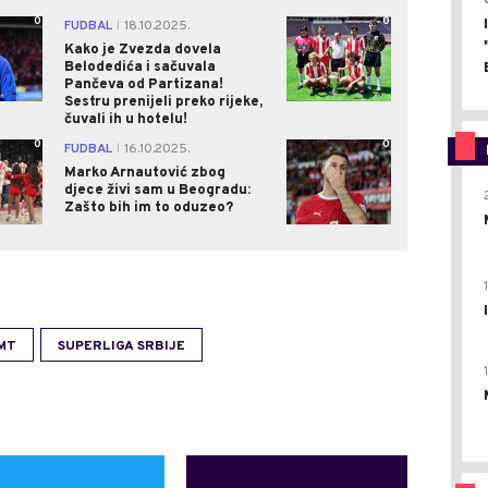
0
0
FUDBAL
18.10.2025.
|
Kako je Zvezda dovela
Belodedića i sačuvala
Pančeva od Partizana!
Sestru prenijeli preko rijeke,
čuvali ih u hotelu!
0
0
FUDBAL
16.10.2025.
|
Marko Arnautović zbog
djece živi sam u Beogradu:
Zašto bih im to oduzeo?
MT
SUPERLIGA SRBIJE