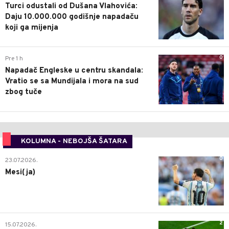
Turci odustali od Dušana Vlahovića:
Daju 10.000.000 godišnje napadaču
koji ga mijenja
0
Pre 1 h
Napadač Engleske u centru skandala:
Vratio se sa Mundijala i mora na sud
zbog tuče
KOLUMNA - NEBOJŠA ŠATARA
0
23.07.2026.
Mesi(ja)
2
15.07.2026.