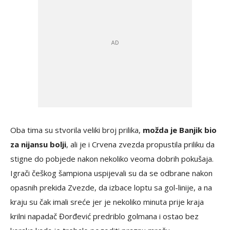
Oba tima su stvorila veliki broj prilika,
možda je Banjik bio
za nijansu bolji
, ali je i Crvena zvezda propustila priliku da
stigne do pobjede nakon nekoliko veoma dobrih pokušaja.
Igrači češkog šampiona uspijevali su da se odbrane nakon
opasnih prekida Zvezde, da izbace loptu sa gol-linije, a na
kraju su čak imali sreće jer je nekoliko minuta prije kraja
krilni napadač Đorđević predriblo golmana i ostao bez