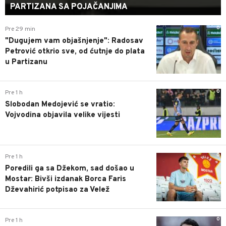
PARTIZANA SA POJAČANJIMA
0
Pre 29 min
"Dugujem vam objašnjenje": Radosav
Petrović otkrio sve, od ćutnje do plata
u Partizanu
0
Pre 1 h
Slobodan Medojević se vratio:
Vojvodina objavila velike vijesti
0
Pre 1 h
Poredili ga sa Džekom, sad došao u
Mostar: Bivši izdanak Borca Faris
Dževahirić potpisao za Velež
0
Pre 1 h