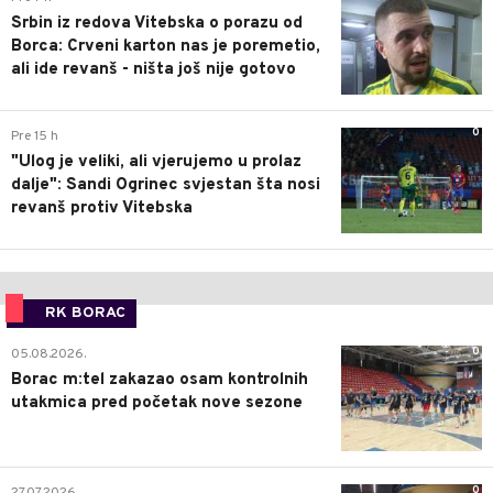
Srbin iz redova Vitebska o porazu od
Borca: Crveni karton nas je poremetio,
ali ide revanš - ništa još nije gotovo
0
Pre 15 h
"Ulog je veliki, ali vjerujemo u prolaz
dalje": Sandi Ogrinec svjestan šta nosi
revanš protiv Vitebska
RK BORAC
0
05.08.2026.
Borac m:tel zakazao osam kontrolnih
utakmica pred početak nove sezone
0