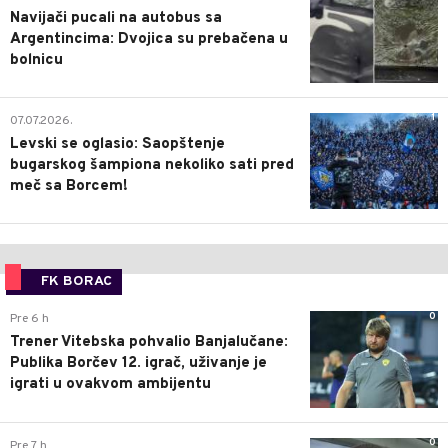
Navijači pucali na autobus sa
Argentincima: Dvojica su prebačena u
bolnicu
1
07.07.2026.
Levski se oglasio: Saopštenje
bugarskog šampiona nekoliko sati pred
meč sa Borcem!
FK BORAC
0
Pre 6 h
Trener Vitebska pohvalio Banjalučane:
Publika Borčev 12. igrač, uživanje je
igrati u ovakvom ambijentu
0
Pre 7 h