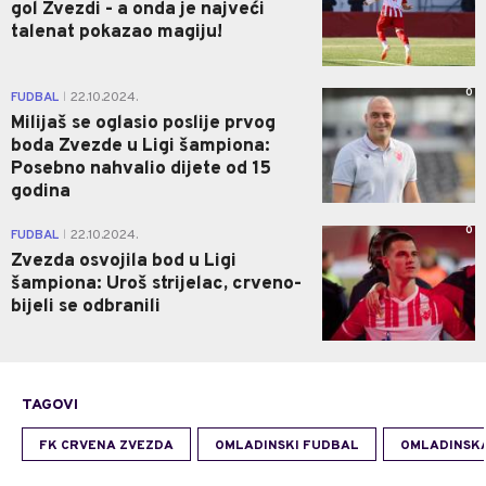
gol Zvezdi - a onda je najveći
talenat pokazao magiju!
0
FUDBAL
22.10.2024.
|
Milijaš se oglasio poslije prvog
boda Zvezde u Ligi šampiona:
Posebno nahvalio dijete od 15
godina
0
FUDBAL
22.10.2024.
|
Zvezda osvojila bod u Ligi
šampiona: Uroš strijelac, crveno-
bijeli se odbranili
TAGOVI
FK CRVENA ZVEZDA
OMLADINSKI FUDBAL
OMLADINSKA