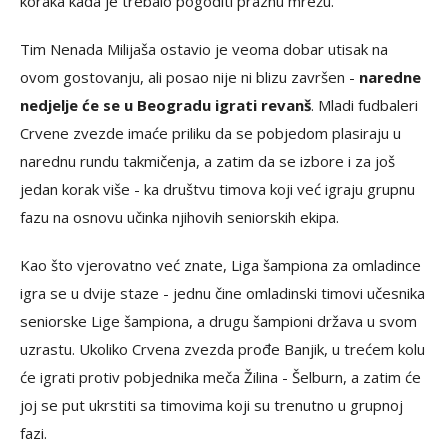
koraka kada je trebalo pogoditi praznu mrežu.
Tim Nenada Milijaša ostavio je veoma dobar utisak na
ovom gostovanju, ali posao nije ni blizu završen -
naredne
nedjelje će se u Beogradu igrati revanš
. Mladi fudbaleri
Crvene zvezde imaće priliku da se pobjedom plasiraju u
narednu rundu takmičenja, a zatim da se izbore i za još
jedan korak više - ka društvu timova koji već igraju grupnu
fazu na osnovu učinka njihovih seniorskih ekipa.
Kao što vjerovatno već znate, Liga šampiona za omladince
igra se u dvije staze - jednu čine omladinski timovi učesnika
seniorske Lige šampiona, a drugu šampioni država u svom
uzrastu. Ukoliko Crvena zvezda prođe Banjik, u trećem kolu
će igrati protiv pobjednika meča Žilina - Šelburn, a zatim će
joj se put ukrstiti sa timovima koji su trenutno u grupnoj
fazi.