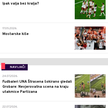
Ipak valja bez kralja?
0
17.05.2026.
Mostarske kiše
NAVIJAČI
0
24.07.2026.
Fudbaleri UNA Štrasena šokirano gledali
Grobare: Nevjerovatna scena na kraju
utakmice Partizana
0
22.07.2026.