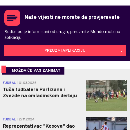
Naše vijesti ne morate da provjeravate
Budite bolje informisani od drugih, preuzmite Mondo mobilnu
aplikaciju
PREUZMI APLIKACIJU
MOŽDA ĆE VAS ZANIMATI
0
FUDBAL
01.03.2025.
|
Tuča fudbalera Partizana i
Zvezde na omladinskom derbiju
0
FUDBAL
27.11.2024.
|
Reprezentativac "Kosova" dao