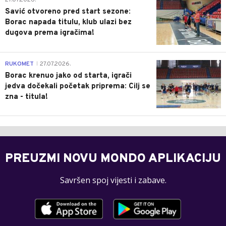
27.07.2026.
Savić otvoreno pred start sezone:
Borac napada titulu, klub ulazi bez
dugova prema igračima!
0
RUKOMET
27.07.2026.
|
Borac krenuo jako od starta, igrači
jedva dočekali početak priprema: Cilj se
zna - titula!
PREUZMI NOVU MONDO APLIKACIJU
Savršen spoj vijesti i zabave.