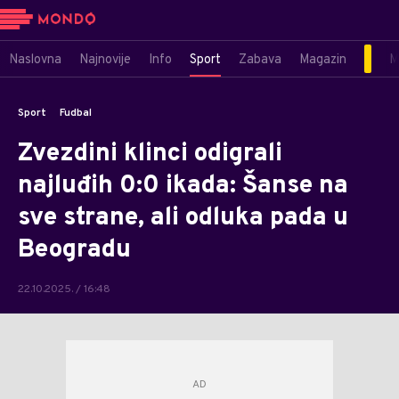
Naslovna
Najnovije
Info
Sport
Zabava
Magazin
M
Sport
Fudbal
Zvezdini klinci odigrali
najluđih 0:0 ikada: Šanse na
sve strane, ali odluka pada u
Beogradu
22.10.2025. / 16:48