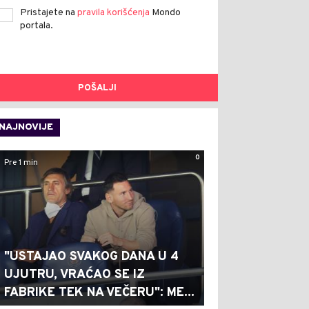
Pristajete na
pravila korišćenja
Mondo
portala.
POŠALJI
NAJNOVIJE
0
Pre 1 min
"USTAJAO SVAKOG DANA U 4
UJUTRU, VRAĆAO SE IZ
FABRIKE TEK NA VEČERU": ME...