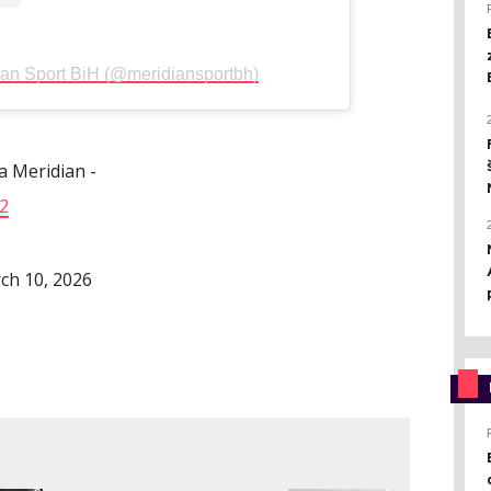
dian Sport BiH (@meridiansportbh)
 Meridian -
c2
ch 10, 2026