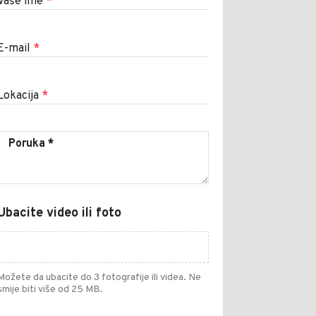
Vaše ime
*
E-mail
*
Lokacija
*
Ubacite video ili foto
Možete da ubacite do 3 fotografije ili videa. Ne
smije biti više od 25 MB.