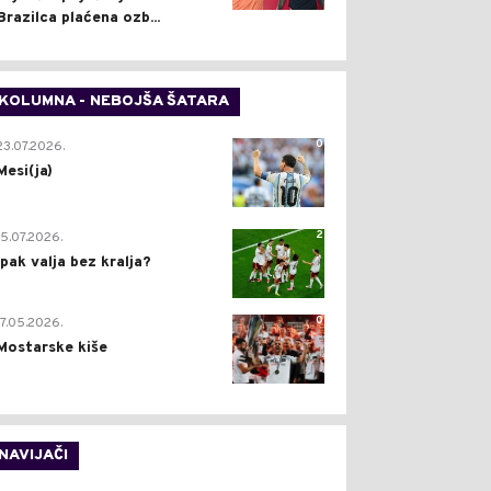
Brazilca plaćena ozb...
KOLUMNA - NEBOJŠA ŠATARA
0
23.07.2026.
Mesi(ja)
2
15.07.2026.
Ipak valja bez kralja?
0
17.05.2026.
Mostarske kiše
NAVIJAČI