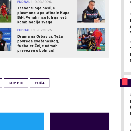
0
0
FUDBAL
10.03.2026.
|
Trener Sloge poslije
plasmana u polufinale Kupa
BiH: Penali nisu lutrija, već
kombinacija svega
1
0
FUDBAL
25.02.2026.
|
Drama na Grbavici: Teža
povreda Cvetanoskog,
fudbaler Želje odmah
prevezen u bolnicu!
KUP BIH
TUČA