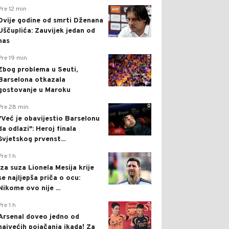
0
Pre 12 min
Dvije godine od smrti Dženana
Uščuplića: Zauvijek jedan od
nas
0
Pre 19 min
Zbog problema u Seuti,
Barselona otkazala
gostovanje u Maroku
0
Pre 28 min
"Već je obavijestio Barselonu
da odlazi": Heroj finala
Svjetskog prvenst...
0
Pre 1 h
Iza suza Lionela Mesija krije
se najljepša priča o ocu:
Nikome ovo nije ...
0
Pre 1 h
Arsenal doveo jedno od
najvećih pojačanja ikada! Za