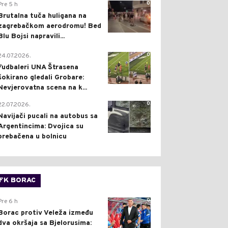
0
Pre 5 h
Brutalna tuča huligana na
zagrebačkom aerodromu! Bed
Blu Bojsi napravili...
0
24.07.2026.
Fudbaleri UNA Štrasena
šokirano gledali Grobare:
Nevjerovatna scena na k...
0
22.07.2026.
Navijači pucali na autobus sa
Argentincima: Dvojica su
prebačena u bolnicu
FK BORAC
0
Pre 6 h
Borac protiv Veleža između
dva okršaja sa Bjelorusima: