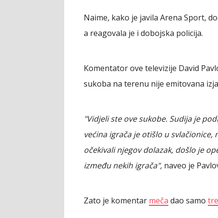
Naime, kako je javila Arena Sport, d
a reagovala je i dobojska policija.
Komentator ove televizije David Pav
sukoba na terenu nije emitovana izja
"Vidjeli ste ove sukobe. Sudija je pod
većina igrača je otišlo u svlačionice
očekivali njegov dolazak, došlo je ope
između nekih igrača",
naveo je Pavlov
Zato je komentar
meča
dao samo
tr