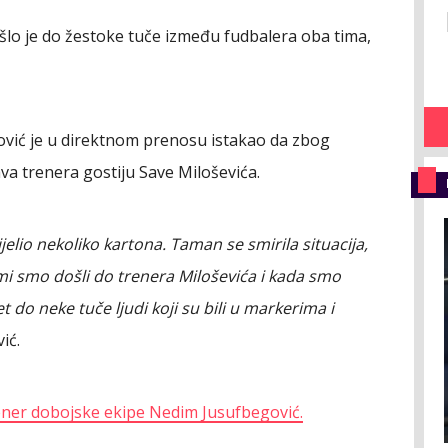
ošlo je do žestoke tuče između fudbalera oba tima,
lović je u direktnom prenosu istakao da zbog
va trenera gostiju Save Miloševića.
ijelio nekoliko kartona. Taman se smirila situacija,
, mi smo došli do trenera Miloševića i kada smo
t do neke tuče ljudi koji su bili u markerima i
ić.
ener dobojske ekipe Nedim Jusufbegović.