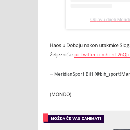
Objavu dijeli Meri
Haos u Doboju nakon utakmice Sloga
Željezničar.
pic.twitter.com/ccnT26QJ
Mar
— MeridianSport BiH (@bih_sport)
(MONDO)
MOŽDA ĆE VAS ZANIMATI