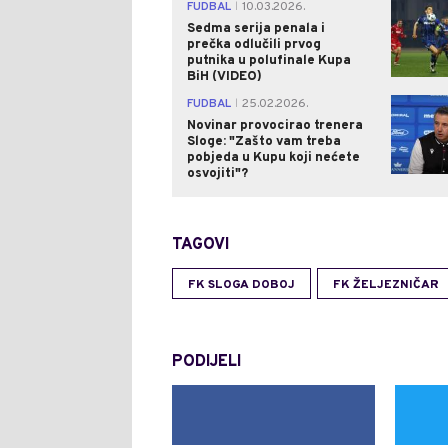
FUDBAL
10.03.2026.
|
Sedma serija penala i
prečka odlučili prvog
putnika u polufinale Kupa
BiH (VIDEO)
FUDBAL
25.02.2026.
|
Novinar provocirao trenera
Sloge: "Zašto vam treba
pobjeda u Kupu koji nećete
osvojiti"?
TAGOVI
FK SLOGA DOBOJ
FK ŽELJEZNIČAR
PODIJELI