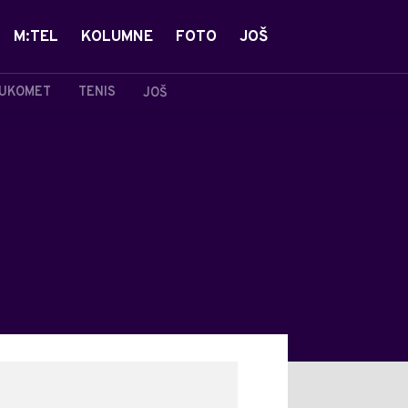
M:TEL
KOLUMNE
FOTO
JOŠ
UKOMET
TENIS
JOŠ