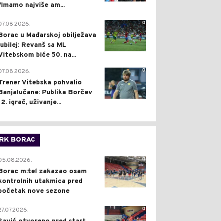
"Imamo najviše am...
0
07.08.2026.
Borac u Mađarskoj obilježava
jubilej: Revanš sa ML
Vitebskom biće 50. na...
0
07.08.2026.
Trener Vitebska pohvalio
Banjalučane: Publika Borčev
12. igrač, uživanje...
RK BORAC
0
05.08.2026.
Borac m:tel zakazao osam
kontrolnih utakmica pred
početak nove sezone
0
27.07.2026.