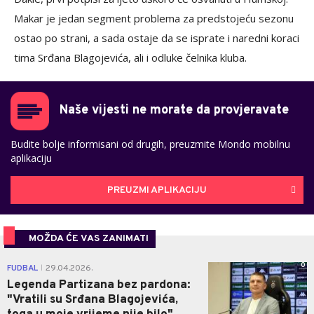
Makar je jedan segment problema za predstojeću sezonu
ostao po strani, a sada ostaje da se isprate i naredni koraci
tima Srđana Blagojevića, ali i odluke čelnika kluba.
Naše vijesti ne morate da provjeravate
Budite bolje informisani od drugih, preuzmite Mondo mobilnu
aplikaciju
PREUZMI APLIKACIJU
MOŽDA ĆE VAS ZANIMATI
0
FUDBAL
29.04.2026.
|
Legenda Partizana bez pardona:
"Vratili su Srđana Blagojevića,