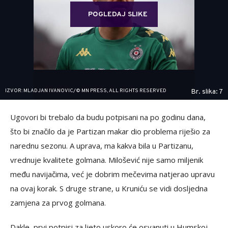
POGLEDAJ SLIKE
IZVOR: MLADJAN IVANOVIC/© MN PRESS, ALL RIGHTS RESERVED
Br. slika: 7
Ugovori bi trebalo da budu potpisani na po godinu dana,
što bi značilo da je Partizan makar dio problema riješio za
narednu sezonu. A uprava, ma kakva bila u Partizanu,
vrednuje kvalitete golmana. Milošević nije samo miljenik
među navijačima, već je dobrim mečevima natjerao upravu
na ovaj korak. S druge strane, u Kruniću se vidi dosljedna
zamjena za prvog golmana.
Dakle, prvi potpisi za ljeto uskoro će osvanuti u Humskoj.