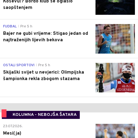
Koševu!? Bordo klub se oglasio
saopštenjem
0
FUDBAL
Pre 5 h
|
Bajer ne gubi vrijeme: Stigao jedan od
najtraženijih lijevih bekova
0
OSTALI SPORTOVI
Pre 5 h
|
Skijaški svijet u nevjerici: Olimpijska
šampionka rekla zbogom stazama
KOLUMNA - NEBOJŠA ŠATARA
0
23.07.2026.
Mesi(ja)