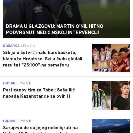
DRAMA U GLAZGOVU: MARTIN O'NIL HITNO
PODVRGNUT MEDICINSKOJ INTERVENCIJI
0
KOŠARKA
Pre 4 h
|
Srbija u četvrtfinalu Eurobasketa,
blamaža Hrvatske: Svi u čudu gledali
rezultat "25:100" na semaforu
0
FUDBAL
Pre 5 h
|
Partizanov tim za Tobol: Saša Ilić
napada Kazahstance sa ovih 11
0
FUDBAL
Pre 5 h
|
Sarajevo do daljnjeg neće igrati na