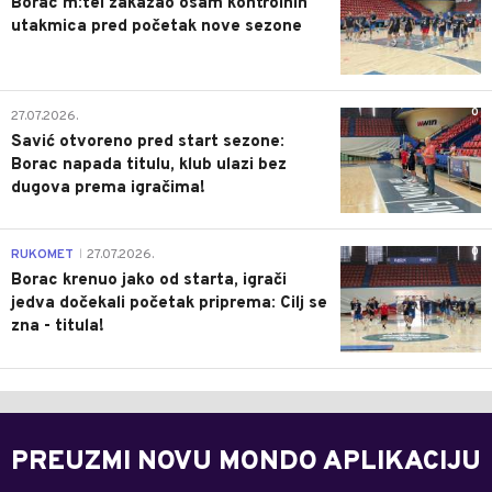
Borac m:tel zakazao osam kontrolnih
utakmica pred početak nove sezone
0
27.07.2026.
Savić otvoreno pred start sezone:
Borac napada titulu, klub ulazi bez
dugova prema igračima!
0
RUKOMET
27.07.2026.
|
Borac krenuo jako od starta, igrači
jedva dočekali početak priprema: Cilj se
zna - titula!
PREUZMI NOVU MONDO APLIKACIJU