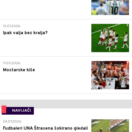
2
15.07.2026.
Ipak valja bez kralja?
0
17.05.2026.
Mostarske kiše
NAVIJAČI
0
24.07.2026.
Fudbaleri UNA Štrasena šokirano gledali