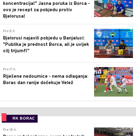
koncentracija!" Jasna poruka iz Borca -
ovo je recept za pobjedu protiv
Bjelorusa!
0
Pre 8 h
Bjelorusi najavili pobjedu u Banjaluci:
"Publika je prednost Borca, ali je uvijek
cilj trijumf!"
0
Pre 17 h
Riješene nedoumice - nema odlaganja:
Borac dan ranije dočekuje Velež
RK BORAC
0
Pre 18 h