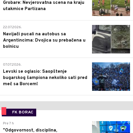
Grobare: Nevjerovatna scena na kraju
utakmice Partizana
0
22.07.2026.
Navijači pucali na autobus sa
Argentincima: Dvojica su prebačena u
bolnicu
1
07.07.2026.
Levski se oglasio: Saopštenje
bugarskog šampiona nekoliko sati pred
meč sa Borcem!
FK BORAC
0
Pre 7 h
"Odgovornost, disciplina,