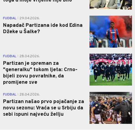
toga u moje vrijeme nije bilo"
0
FUDBAL
29.04.2026.
|
Napadač Partizana ide kod Edina
Džeke u Šalke?
0
FUDBAL
28.04.2026.
|
Partizan je spreman za
"generalku" tokom ljeta: Crno-
bijeli zovu povratnike, da
promijene sve
0
FUDBAL
28.04.2026.
|
Partizan našao prvo pojačanje za
novu sezonu: Vraća se u Srbiju da
sebi ispuni najveću žellju