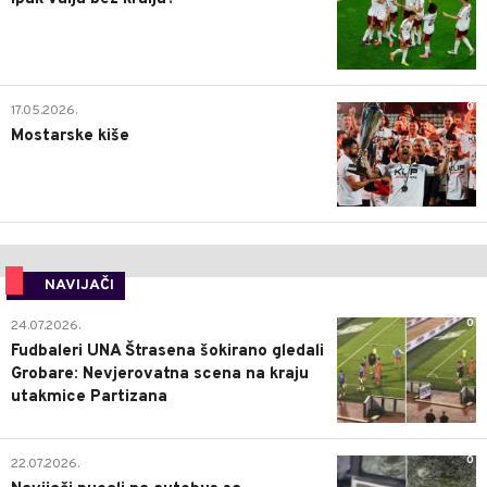
0
17.05.2026.
Mostarske kiše
NAVIJAČI
0
24.07.2026.
Fudbaleri UNA Štrasena šokirano gledali
Grobare: Nevjerovatna scena na kraju
utakmice Partizana
0
22.07.2026.