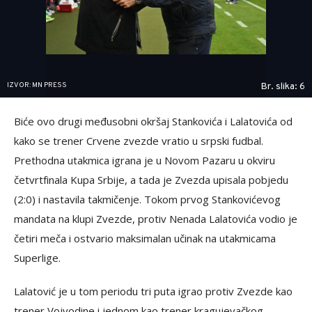
IZVOR: MN PRESS
Br. slika: 6
Biće ovo drugi međusobni okršaj Stankovića i Lalatovića od
kako se trener Crvene zvezde vratio u srpski fudbal.
Prethodna utakmica igrana je u Novom Pazaru u okviru
četvrtfinala Kupa Srbije, a tada je Zvezda upisala pobjedu
(2:0) i nastavila takmičenje. Tokom prvog Stankovićevog
mandata na klupi Zvezde, protiv Nenada Lalatovića vodio je
četiri meča i ostvario maksimalan učinak na utakmicama
Superlige.
Lalatović je u tom periodu tri puta igrao protiv Zvezde kao
trener Vojvodine i jednom kao trener kragujevačkog