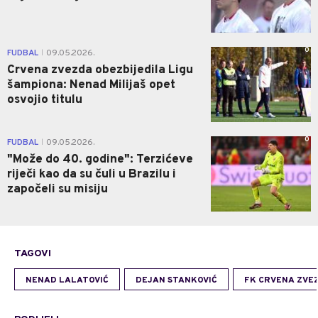
0
FUDBAL
09.05.2026.
|
Crvena zvezda obezbijedila Ligu
šampiona: Nenad Milijaš opet
osvojio titulu
0
FUDBAL
09.05.2026.
|
"Može do 40. godine": Terzićeve
riječi kao da su čuli u Brazilu i
započeli su misiju
TAGOVI
NENAD LALATOVIĆ
DEJAN STANKOVIĆ
FK CRVENA ZVE