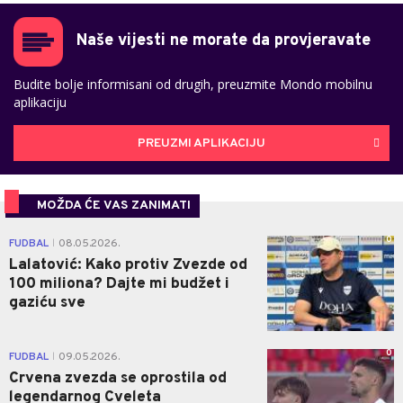
Naše vijesti ne morate da provjeravate
Budite bolje informisani od drugih, preuzmite Mondo mobilnu
aplikaciju
PREUZMI APLIKACIJU
MOŽDA ĆE VAS ZANIMATI
0
FUDBAL
08.05.2026.
|
Lalatović: Kako protiv Zvezde od
100 miliona? Dajte mi budžet i
gaziću sve
0
FUDBAL
09.05.2026.
|
Crvena zvezda se oprostila od
legendarnog Cveleta