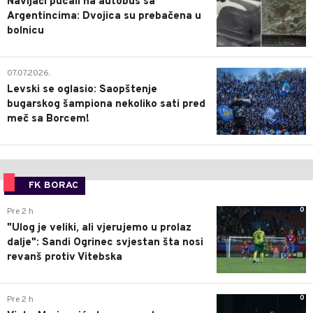
Navijači pucali na autobus sa
Argentincima: Dvojica su prebačena u
bolnicu
1
07.07.2026.
Levski se oglasio: Saopštenje
bugarskog šampiona nekoliko sati pred
meč sa Borcem!
FK BORAC
0
Pre 2 h
"Ulog je veliki, ali vjerujemo u prolaz
dalje": Sandi Ogrinec svjestan šta nosi
revanš protiv Vitebska
0
Pre 2 h