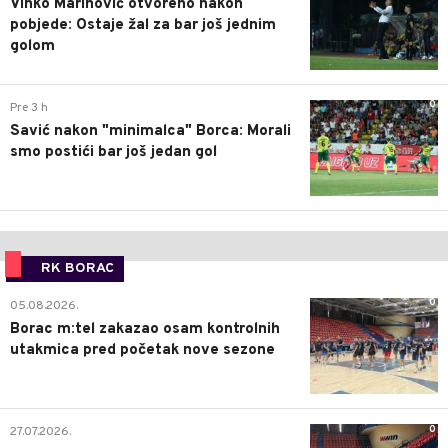
Vinko Marinović otvoreno nakon
pobjede: Ostaje žal za bar još jednim
golom
0
Pre 3 h
Savić nakon "minimalca" Borca: Morali
smo postići bar još jedan gol
RK BORAC
0
05.08.2026.
Borac m:tel zakazao osam kontrolnih
utakmica pred početak nove sezone
0
27.07.2026.