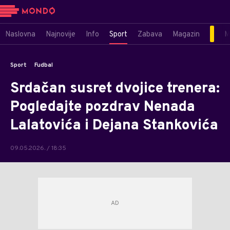
Naslovna
Najnovije
Info
Sport
Zabava
Magazin
M
Sport
Fudbal
Srdačan susret dvojice trenera:
Pogledajte pozdrav Nenada
Lalatovića i Dejana Stankovića
09.05.2026. / 18:35