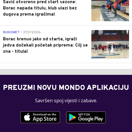
Savić otvoreno pred start sezone:
Borac napada titulu, klub ulazi bez
dugova prema igračima!
0
RUKOMET
27.07.2026.
|
Borac krenuo jako od starta, igrači
jedva dočekali početak priprema: Cilj se
zna - titula!
PREUZMI NOVU MONDO APLIKACIJU
Savršen spoj vijesti i zabave.