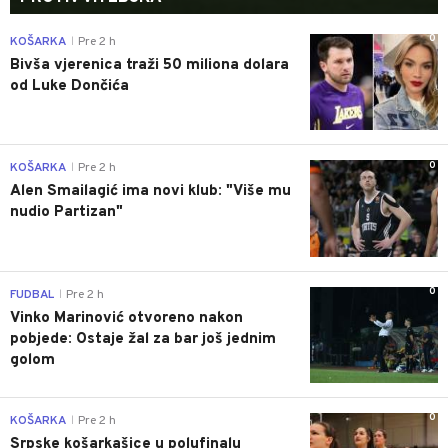
0
KOŠARKA
Pre 2 h
|
Bivša vjerenica traži 50 miliona dolara
od Luke Dončića
0
KOŠARKA
Pre 2 h
|
Alen Smailagić ima novi klub: "Više mu
nudio Partizan"
0
FUDBAL
Pre 2 h
|
Vinko Marinović otvoreno nakon
pobjede: Ostaje žal za bar još jednim
golom
0
KOŠARKA
Pre 2 h
|
Srpske košarkašice u polufinalu