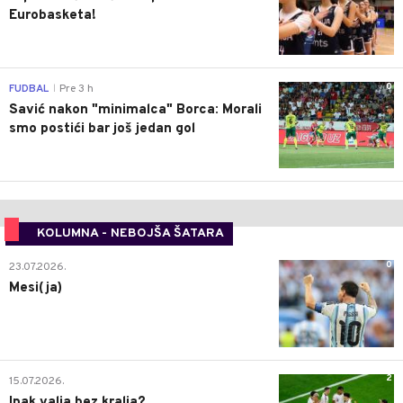
Eurobasketa!
0
FUDBAL
Pre 3 h
|
Savić nakon "minimalca" Borca: Morali
smo postići bar još jedan gol
KOLUMNA - NEBOJŠA ŠATARA
0
23.07.2026.
Mesi(ja)
2
15.07.2026.
Ipak valja bez kralja?