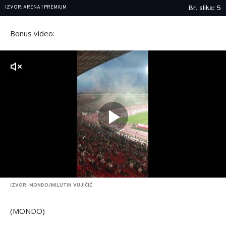
IZVOR: ARENA 1 PREMIUM
Br. slika: 5
Bonus video:
zvuk
IZVOR: MONDO/MILUTIN VUJIČIĆ
(MONDO)