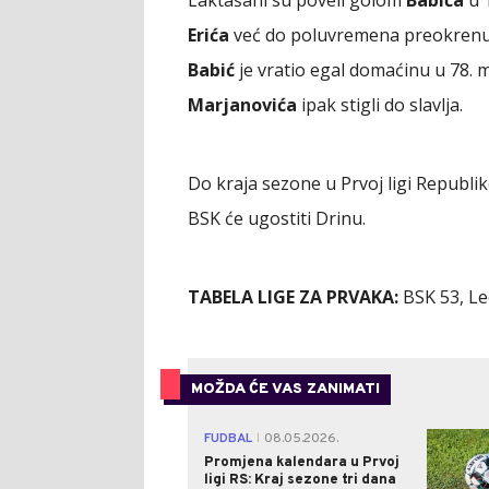
Laktašani su poveli golom
Babića
u 1
Erića
već do poluvremena preokrenuli
Babić
je vratio egal domaćinu u 78. m
Marjanovića
ipak stigli do slavlja.
Do kraja sezone u Prvoj ligi Republik
BSK će ugostiti Drinu.
TABELA LIGE ZA PRVAKA:
BSK 53, Leo
MOŽDA ĆE VAS ZANIMATI
FUDBAL
08.05.2026.
|
Promjena kalendara u Prvoj
ligi RS: Kraj sezone tri dana