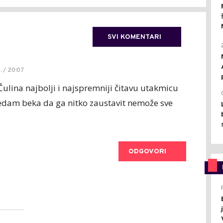
SVI KOMENTARI
. / 20:07
Čulina najbolji i najspremniji čitavu utakmicu
ledam beka da ga nitko zaustavit nemože sve
ODGOVORI