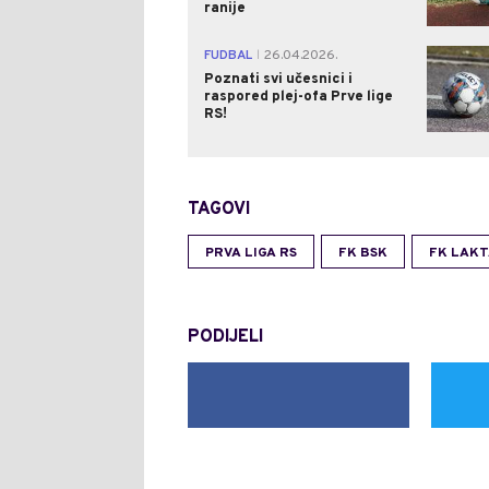
ranije
FUDBAL
26.04.2026.
|
Poznati svi učesnici i
raspored plej-ofa Prve lige
RS!
TAGOVI
PRVA LIGA RS
FK BSK
FK LAKT
PODIJELI