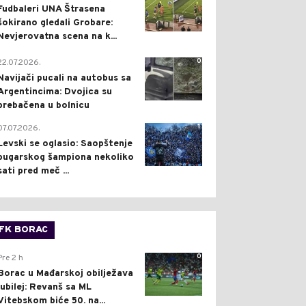
Fudbaleri UNA Štrasena
šokirano gledali Grobare:
Nevjerovatna scena na k...
0
22.07.2026.
Navijači pucali na autobus sa
Argentincima: Dvojica su
prebačena u bolnicu
1
07.07.2026.
Levski se oglasio: Saopštenje
bugarskog šampiona nekoliko
sati pred meč ...
FK BORAC
0
Pre 2 h
Borac u Mađarskoj obilježava
jubilej: Revanš sa ML
Vitebskom biće 50. na...