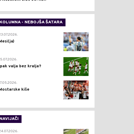
KOLUMNA - NEBOJŠA ŠATARA
0
23.07.2026.
Mesi(ja)
2
15.07.2026.
Ipak valja bez kralja?
0
17.05.2026.
Mostarske kiše
NAVIJAČI
0
24.07.2026.