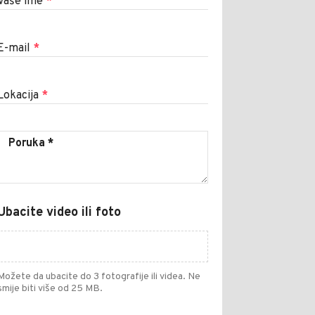
Vaše ime
*
E-mail
*
Lokacija
*
Ubacite video ili foto
Možete da ubacite do 3 fotografije ili videa. Ne
smije biti više od 25 MB.