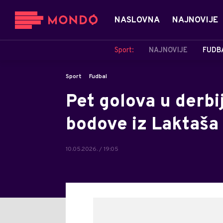
NASLOVNA
NAJNOVIJE
Sport:
NAJNOVIJE
FUDB
Sport
Fudbal
Pet golova u derbi
bodove iz Laktaša i 
10.05.2026. / 19:05