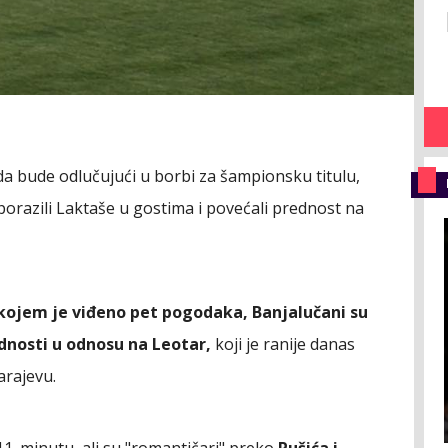
da bude odlučujući u borbi za šampionsku titulu,
porazili Laktaše u gostima i povećali prednost na
kojem je viđeno pet pogodaka, Banjalučani su
rednosti u odnosu na Leotar,
koji je ranije danas
arajevu.