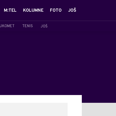
M:TEL
KOLUMNE
FOTO
JOŠ
UKOMET
TENIS
JOŠ