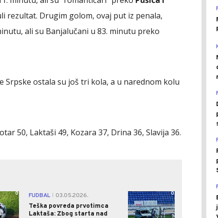
1. minutu, ali su "romantičari" preko
Pušića i
 rezultat. Drugim golom, ovaj put iz penala,
inutu, ali su Banjalučani u 83. minutu preko
e Srpske ostala su još tri kola, a u narednom kolu
tar 50, Laktaši 49, Kozara 37, Drina 36, Slavija 36.
0
0
FUDBAL
03.05.2026.
|
Teška povreda prvotimca
Laktaša: Zbog starta nad