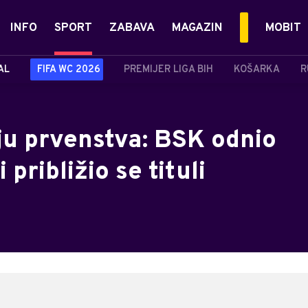
INFO
SPORT
ZABAVA
MAGAZIN
MOBIT
AL
FIFA WC 2026
PREMIJER LIGA BIH
KOŠARKA
R
ju prvenstva: BSK odnio
približio se tituli