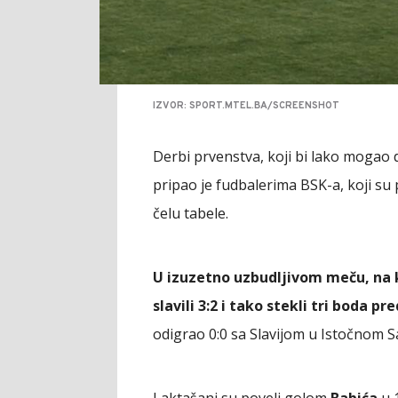
IZVOR: SPORT.MTEL.BA/SCREENSHOT
Derbi prvenstva, koji bi lako mogao 
pripao je fudbalerima BSK-a, koji su 
čelu tabele.
U izuzetno uzbudljivom meču, na 
slavili 3:2 i tako stekli tri boda p
odigrao 0:0 sa Slavijom u Istočnom S