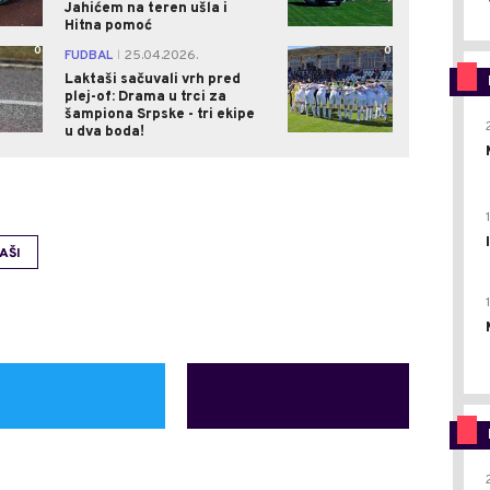
Jahićem na teren ušla i
Hitna pomoć
0
0
FUDBAL
25.04.2026.
|
Laktaši sačuvali vrh pred
plej-of: Drama u trci za
šampiona Srpske - tri ekipe
u dva boda!
AŠI