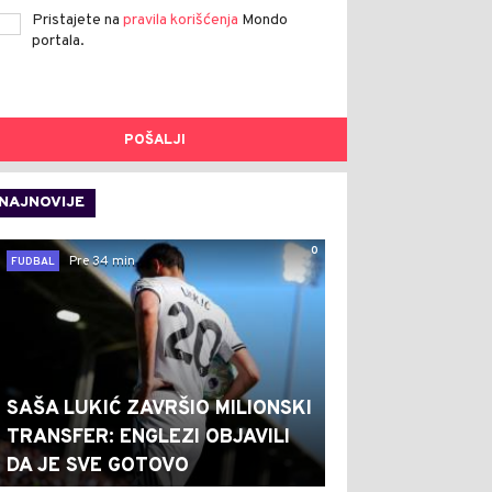
Pristajete na
pravila korišćenja
Mondo
portala.
POŠALJI
NAJNOVIJE
0
Pre 34 min
FUDBAL
SAŠA LUKIĆ ZAVRŠIO MILIONSKI
TRANSFER: ENGLEZI OBJAVILI
DA JE SVE GOTOVO