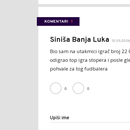
KOMENTARI
1
Siniša Banja Luka
12.05.2026
Bio sam na utakmici igrač broj 22 
odigrao top igra stopera i posle g
pohvale za tog fudbalera
0
0
Upiši ime