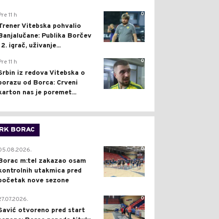
0
Pre 11 h
Trener Vitebska pohvalio
Banjalučane: Publika Borčev
12. igrač, uživanje...
0
Pre 11 h
Srbin iz redova Vitebska o
porazu od Borca: Crveni
karton nas je poremet...
RK BORAC
0
05.08.2026.
Borac m:tel zakazao osam
kontrolnih utakmica pred
početak nove sezone
0
27.07.2026.
Savić otvoreno pred start