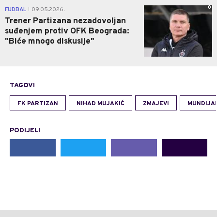
0
FUDBAL
09.05.2026.
|
Trener Partizana nezadovoljan
suđenjem protiv OFK Beograda:
"Biće mnogo diskusije"
TAGOVI
FK PARTIZAN
NIHAD MUJAKIĆ
ZMAJEVI
MUNDIJAL
PODIJELI