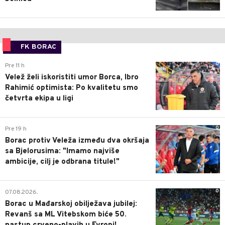
FK BORAC
0
Pre 11 h
Velež želi iskoristiti umor Borca, Ibro
Rahimić optimista: Po kvalitetu smo
četvrta ekipa u ligi
0
Pre 19 h
Borac protiv Veleža između dva okršaja
sa Bjelorusima: "Imamo najviše
ambicije, cilj je odbrana titule!"
0
07.08.2026.
Borac u Mađarskoj obilježava jubilej:
Revanš sa ML Vitebskom biće 50.