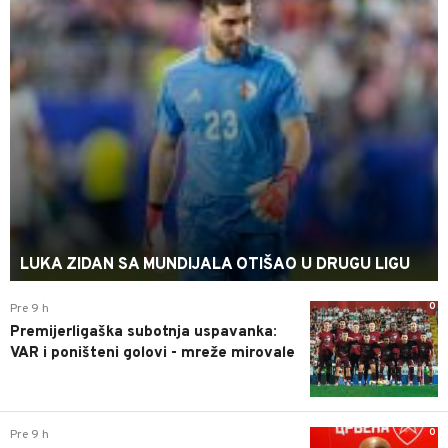
LUKA ZIDAN SA MUNDIJALA OTIŠAO U DRUGU LIGU
0
Pre 9 h
Premijerligaška subotnja uspavanka:
VAR i poništeni golovi - mreže mirovale
0
Pre 9 h