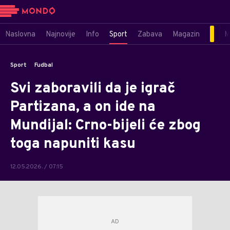
Naslovna
Najnovije
Info
Sport
Zabava
Magazin
M
Sport
Fudbal
Svi zaboravili da je igrač
Partizana, a on ide na
Mundijal: Crno-bijeli će zbog
toga napuniti kasu
12.05.2026. / 07:15