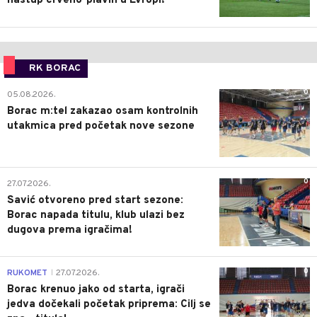
nastup crveno-plavih u Evropi!
RK BORAC
0
05.08.2026.
Borac m:tel zakazao osam kontrolnih
utakmica pred početak nove sezone
0
27.07.2026.
Savić otvoreno pred start sezone:
Borac napada titulu, klub ulazi bez
dugova prema igračima!
0
RUKOMET
27.07.2026.
|
Borac krenuo jako od starta, igrači
jedva dočekali početak priprema: Cilj se