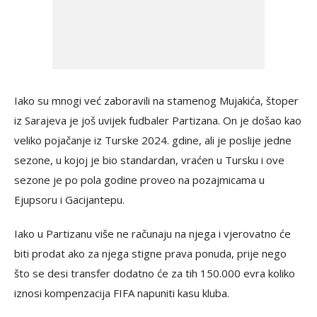
Iako su mnogi već zaboravili na stamenog Mujakića, štoper
iz Sarajeva je još uvijek fudbaler Partizana. On je došao kao
veliko pojačanje iz Turske 2024. gdine, ali je poslije jedne
sezone, u kojoj je bio standardan, vraćen u Tursku i ove
sezone je po pola godine proveo na pozajmicama u
Ejupsoru i Gacijantepu.
Iako u Partizanu više ne računaju na njega i vjerovatno će
biti prodat ako za njega stigne prava ponuda, prije nego
što se desi transfer dodatno će za tih 150.000 evra koliko
iznosi kompenzacija FIFA napuniti kasu kluba.