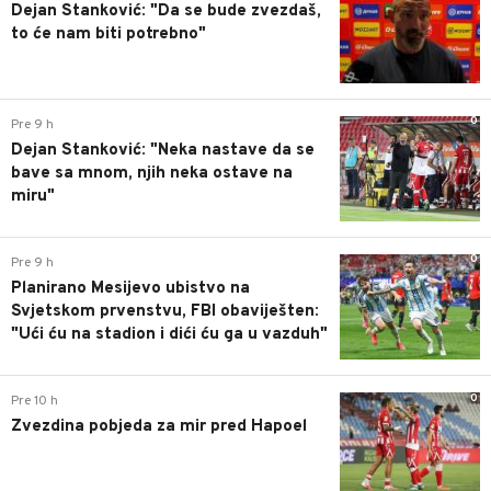
Dejan Stanković: "Da se bude zvezdaš,
to će nam biti potrebno"
0
Pre 9 h
Dejan Stanković: "Neka nastave da se
bave sa mnom, njih neka ostave na
miru"
0
Pre 9 h
Planirano Mesijevo ubistvo na
Svjetskom prvenstvu, FBI obaviješten:
"Ući ću na stadion i dići ću ga u vazduh"
0
Pre 10 h
Zvezdina pobjeda za mir pred Hapoel