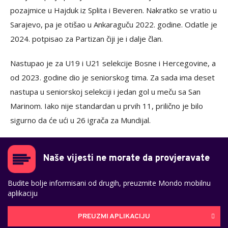
pozajmice u Hajduk iz Splita i Beveren. Nakratko se vratio u
Sarajevo, pa je otišao u Ankaraguču 2022. godine. Odatle je
2024. potpisao za Partizan čiji je i dalje član.
Nastupao je za U19 i U21 selekcije Bosne i Hercegovine, a
od 2023. godine dio je seniorskog tima. Za sada ima deset
nastupa u seniorskoj selekciji i jedan gol u meču sa San
Marinom. Iako nije standardan u prvih 11, prilično je bilo
sigurno da će ući u 26 igrača za Mundijal.
Naše vijesti ne morate da provjeravate
Budite bolje informisani od drugih, preuzmite Mondo mobilnu
aplikaciju
PREUZMI APLIKACIJU