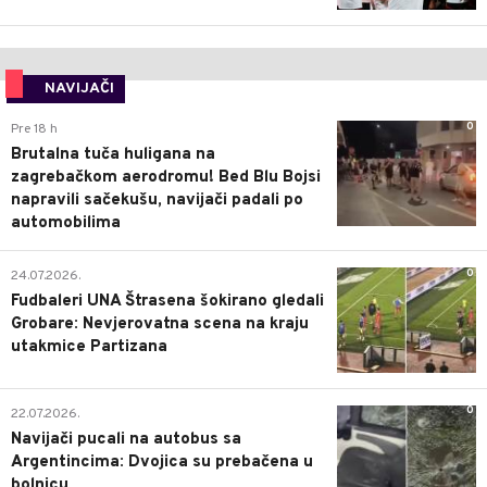
NAVIJAČI
0
Pre 18 h
Brutalna tuča huligana na
zagrebačkom aerodromu! Bed Blu Bojsi
napravili sačekušu, navijači padali po
automobilima
0
24.07.2026.
Fudbaleri UNA Štrasena šokirano gledali
Grobare: Nevjerovatna scena na kraju
utakmice Partizana
0
22.07.2026.
Navijači pucali na autobus sa
Argentincima: Dvojica su prebačena u
bolnicu