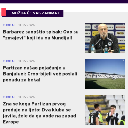
MOŽDA ĆE VAS ZANIMATI
0
FUDBAL
11.05.2026.
|
Barbarez saopštio spisak: Ovo su
"zmajevi" koji idu na Mundijal!
0
FUDBAL
11.05.2026.
|
Partizan našao pojačanje u
Banjaluci: Crno-bijeli već poslali
ponudu za beka!
0
FUDBAL
11.05.2026.
|
Zna se koga Partizan prvog
prodaje na ljeto: Dva kluba se
javila, žele da ga vode na zapad
Evrope