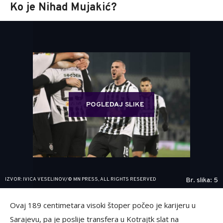
Ko je Nihad Mujakić?
POGLEDAJ SLIKE
IZVOR: IVICA VESELINOV/© MN PRESS, ALL RIGHTS RESERVED
Br. slika: 5
Ovaj 189 centimetara visoki štoper počeo je karijeru u
Sarajevu, pa je poslije transfera u Kotrajtk slat na