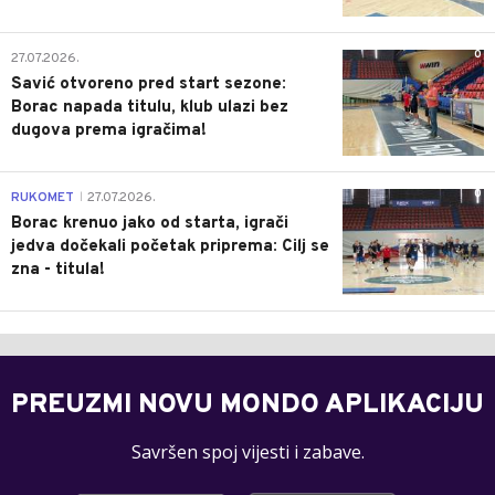
0
27.07.2026.
Savić otvoreno pred start sezone:
Borac napada titulu, klub ulazi bez
dugova prema igračima!
0
RUKOMET
27.07.2026.
|
Borac krenuo jako od starta, igrači
jedva dočekali početak priprema: Cilj se
zna - titula!
PREUZMI NOVU MONDO APLIKACIJU
Savršen spoj vijesti i zabave.