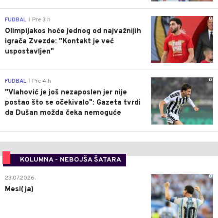
0
FUDBAL
Pre 3 h
|
Olimpijakos hoće jednog od najvažnijih
igrača Zvezde: "Kontakt je već
uspostavljen"
0
FUDBAL
Pre 4 h
|
"Vlahović je još nezaposlen jer nije
postao što se očekivalo": Gazeta tvrdi
da Dušan možda čeka nemoguće
KOLUMNA - NEBOJŠA ŠATARA
0
23.07.2026.
Mesi(ja)