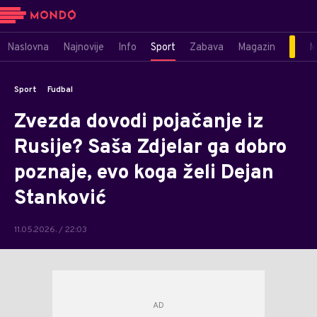
Naslovna
Najnovije
Info
Sport
Zabava
Magazin
M
Sport
Fudbal
Zvezda dovodi pojačanje iz
Rusije? Saša Zdjelar ga dobro
poznaje, evo koga želi Dejan
Stanković
11.05.2026. / 22:03