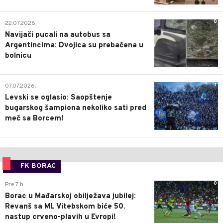
0
22.07.2026.
Navijači pucali na autobus sa
Argentincima: Dvojica su prebačena u
bolnicu
1
07.07.2026.
Levski se oglasio: Saopštenje
bugarskog šampiona nekoliko sati pred
meč sa Borcem!
FK BORAC
0
Pre 7 h
Borac u Mađarskoj obilježava jubilej:
Revanš sa ML Vitebskom biće 50.
nastup crveno-plavih u Evropi!