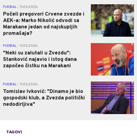
0
FUDBAL
11.05.2026.
|
Počeli pregovori Crvene zvezde i
AEK-a: Marko Nikolić odvodi sa
Marakane jedan od najskupljih
promašaja?
0
FUDBAL
11.05.2026.
|
"Neki su zalutali u Zvezdu":
Stanković najavio i istog dana
započeo čistku na Marakani
0
FUDBAL
11.05.2026.
|
Tomislav Ivković: "Dinamo je bio
gospodski klub, a Zvezda politički
nedodirljiva"
TAGOVI