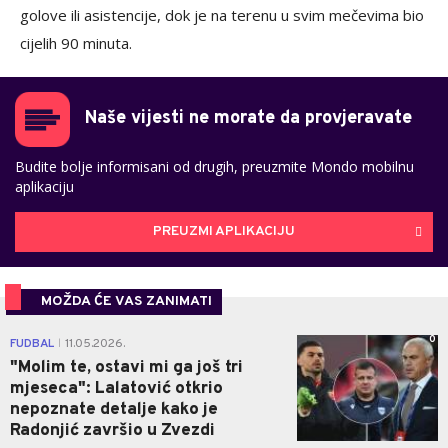
golove ili asistencije, dok je na terenu u svim mečevima bio
cijelih 90 minuta.
Naše vijesti ne morate da provjeravate
Budite bolje informisani od drugih, preuzmite Mondo mobilnu
aplikaciju
PREUZMI APLIKACIJU
MOŽDA ĆE VAS ZANIMATI
0
FUDBAL
11.05.2026.
|
"Molim te, ostavi mi ga još tri
mjeseca": Lalatović otkrio
nepoznate detalje kako je
Radonjić završio u Zvezdi