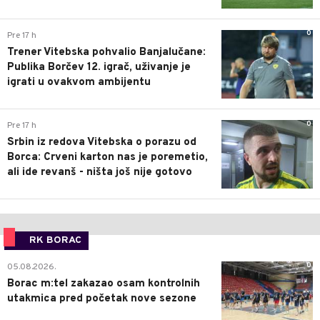
0
Pre 17 h
Trener Vitebska pohvalio Banjalučane:
Publika Borčev 12. igrač, uživanje je
igrati u ovakvom ambijentu
0
Pre 17 h
Srbin iz redova Vitebska o porazu od
Borca: Crveni karton nas je poremetio,
ali ide revanš - ništa još nije gotovo
RK BORAC
0
05.08.2026.
Borac m:tel zakazao osam kontrolnih
utakmica pred početak nove sezone