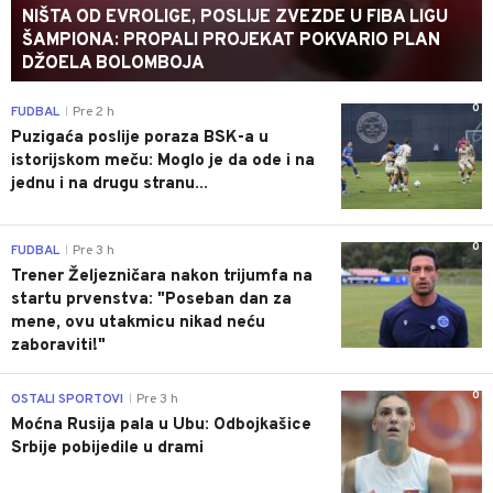
NIŠTA OD EVROLIGE, POSLIJE ZVEZDE U FIBA LIGU
ŠAMPIONA: PROPALI PROJEKAT POKVARIO PLAN
DŽOELA BOLOMBOJA
0
FUDBAL
Pre 2 h
|
Puzigaća poslije poraza BSK-a u
istorijskom meču: Moglo je da ode i na
jednu i na drugu stranu...
0
FUDBAL
Pre 3 h
|
Trener Željezničara nakon trijumfa na
startu prvenstva: "Poseban dan za
mene, ovu utakmicu nikad neću
zaboraviti!"
0
OSTALI SPORTOVI
Pre 3 h
|
Moćna Rusija pala u Ubu: Odbojkašice
Srbije pobijedile u drami