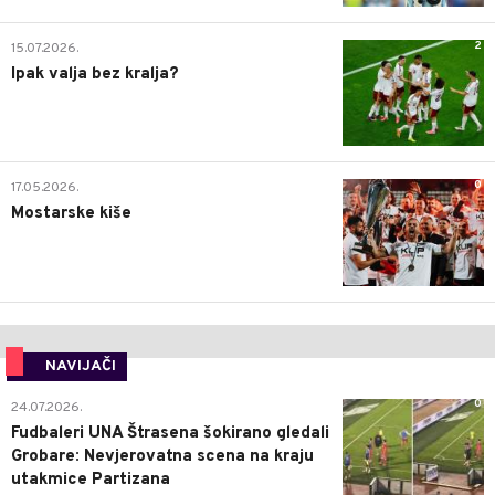
2
15.07.2026.
Ipak valja bez kralja?
0
17.05.2026.
Mostarske kiše
NAVIJAČI
0
24.07.2026.
Fudbaleri UNA Štrasena šokirano gledali
Grobare: Nevjerovatna scena na kraju
utakmice Partizana