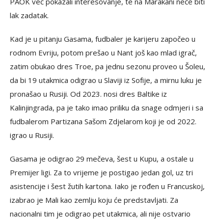
PAOK već pokazali interesovanje, te na Marakani neće biti
lak zadatak.
Kad je u pitanju Gasama, fudbaler je karijeru započeo u
rodnom Evriju, potom prešao u Nant još kao mlad igrač,
zatim obukao dres Troe, pa jednu sezonu proveo u Šoleu,
da bi 19 utakmica odigrao u Slaviji iz Sofije, a mirnu luku je
pronašao u Rusiji. Od 2023. nosi dres Baltike iz
Kalinjingrada, pa je tako imao priliku da snage odmjeri i sa
fudbalerom Partizana Sašom Zdjelarom koji je od 2022.
igrao u Rusiji.
Gasama je odigrao 29 mečeva, šest u Kupu, a ostale u
Premijer ligi. Za to vrijeme je postigao jedan gol, uz tri
asistencije i šest žutih kartona. Iako je rođen u Francuskoj,
izabrao je Mali kao zemlju koju će predstavljati. Za
nacionalni tim je odigrao pet utakmica, ali nije ostvario