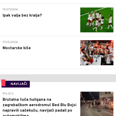
2
15.07.2026.
Ipak valja bez kralja?
0
17.05.2026.
Mostarske kiše
NAVIJAČI
0
Pre 12 h
Brutalna tuča huligana na
zagrebačkom aerodromu! Bed Blu Bojsi
napravili sačekušu, navijači padali po