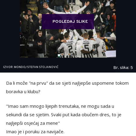
POGLEDAJ SLIKE
IZVOR: MONDO/STEFAN STOJANOVIĆ
Br. slika: 5
Da li može "na prvu" da se sjeti najljepše uspomene tokom
boravka u klubu?
"Imao sam mnogo lijepih trenutaka, ne mogu sada u
sekundi da se sjetim. Svaki put kada obučem dres, to je
najljepši osjećaj za mene"
Imao je i poruku za navijače.