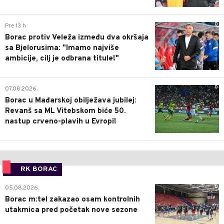
0
Pre 13 h
Borac protiv Veleža između dva okršaja
sa Bjelorusima: "Imamo najviše
ambicije, cilj je odbrana titule!"
0
07.08.2026.
Borac u Mađarskoj obilježava jubilej:
Revanš sa ML Vitebskom biće 50.
nastup crveno-plavih u Evropi!
RK BORAC
0
05.08.2026.
Borac m:tel zakazao osam kontrolnih
utakmica pred početak nove sezone