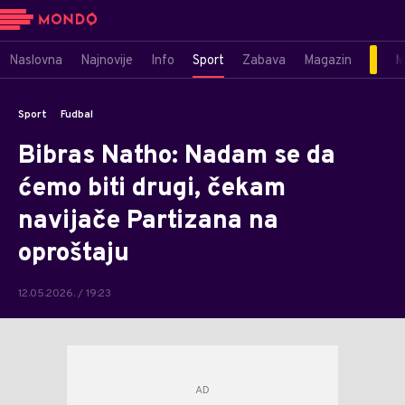
Naslovna
Najnovije
Info
Sport
Zabava
Magazin
M
Sport
Fudbal
Bibras Natho: Nadam se da
ćemo biti drugi, čekam
navijače Partizana na
oproštaju
12.05.2026. / 19:23