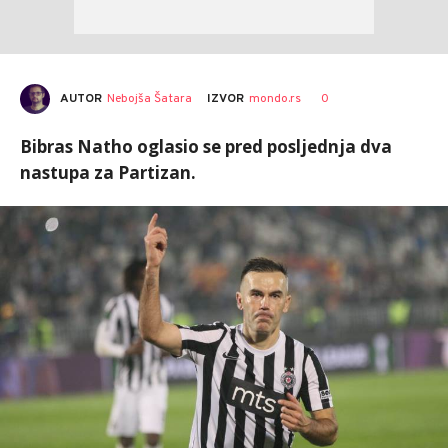
AUTOR
Nebojša Šatara
0
IZVOR
mondo.rs
Bibras Natho oglasio se pred posljednja dva
nastupa za Partizan.