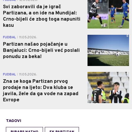
Svi zaboravili da je igrač
Partizana, a on ide na Mundijal:
Crno-bijeli će zbog toga napuniti
kasu
0
FUDBAL
11.05.2026.
|
Partizan našao pojačanje u
Banjaluci: Crno-bijeli već poslali
ponudu za beka!
0
FUDBAL
11.05.2026.
|
Zna se koga Partizan prvog
prodaje na ljeto: Dva kluba se
javila, žele da ga vode na zapad
Evrope
TAGOVI
BIBARS NATHO
FK PARTIZAN