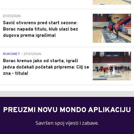
0
27.07.2026.
Savić otvoreno pred start sezone:
Borac napada titulu, klub ulazi bez
dugova prema igračima!
0
RUKOMET
27.07.2026.
|
Borac krenuo jako od starta, igrači
jedva dočekali početak priprema: Cilj se
zna - titula!
PREUZMI NOVU MONDO APLIKACIJU
Savršen spoj vijesti i zabave.