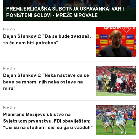
PREMIJERLIGAŠKA SUBOTNJA USPAVANKA: VAR I
PONIŠTENI GOLOVI - MREŽE MIROVALE
0
Pre 2 h
Dejan Stanković: "Da se bude zvezdaš,
to će nam biti potrebno"
0
Pre 3 h
Dejan Stanković: "Neka nastave da se
bave sa mnom, njih neka ostave na
miru"
0
Pre 3 h
Planirano Mesijevo ubistvo na
Svjetskom prvenstvu, FBI obaviješten:
"Ući ću na stadion i dići ću ga u vazduh"