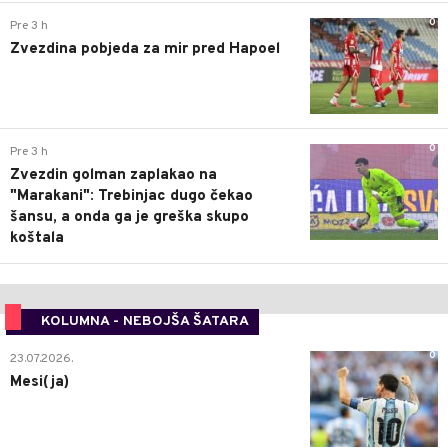
0
Pre 3 h
Zvezdina pobjeda za mir pred Hapoel
0
Pre 3 h
Zvezdin golman zaplakao na
"Marakani": Trebinjac dugo čekao
šansu, a onda ga je greška skupo
koštala
KOLUMNA - NEBOJŠA ŠATARA
0
23.07.2026.
Mesi(ja)