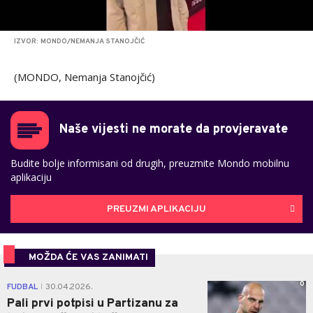
IZVOR: MONDO/NEMANJA STANOJČIĆ
(MONDO, Nemanja Stanojčić)
Naše vijesti ne morate da provjeravate
Budite bolje informisani od drugih, preuzmite Mondo mobilnu
aplikaciju
PREUZMI APLIKACIJU
MOŽDA ĆE VAS ZANIMATI
0
FUDBAL
30.04.2026.
|
Pali prvi potpisi u Partizanu za