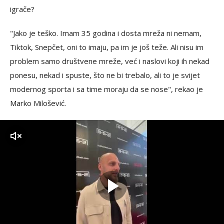
igrače?
"Jako je teško. Imam 35 godina i dosta mreža ni nemam,
Tiktok, Snepčet, oni to imaju, pa im je još teže. Ali nisu im
problem samo društvene mreže, već i naslovi koji ih nekad
ponesu, nekad i spuste, što ne bi trebalo, ali to je svijet
modernog sporta i sa time moraju da se nose", rekao je
Marko Milošević.
zvuk