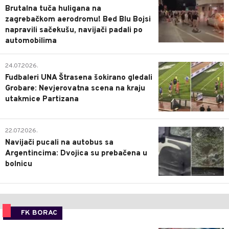
Brutalna tuča huligana na
zagrebačkom aerodromu! Bed Blu Bojsi
napravili sačekušu, navijači padali po
automobilima
0
24.07.2026.
Fudbaleri UNA Štrasena šokirano gledali
Grobare: Nevjerovatna scena na kraju
utakmice Partizana
0
22.07.2026.
Navijači pucali na autobus sa
Argentincima: Dvojica su prebačena u
bolnicu
FK BORAC