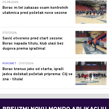
0
05.08.2026.
Borac m:tel zakazao osam kontrolnih
utakmica pred početak nove sezone
0
27.07.2026.
Savić otvoreno pred start sezone:
Borac napada titulu, klub ulazi bez
dugova prema igračima!
0
RUKOMET
27.07.2026.
|
Borac krenuo jako od starta, igrači
jedva dočekali početak priprema: Cilj se
zna - titula!