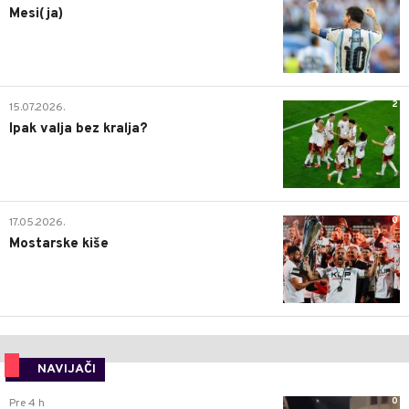
Mesi(ja)
2
15.07.2026.
Ipak valja bez kralja?
0
17.05.2026.
Mostarske kiše
NAVIJAČI
0
Pre 4 h