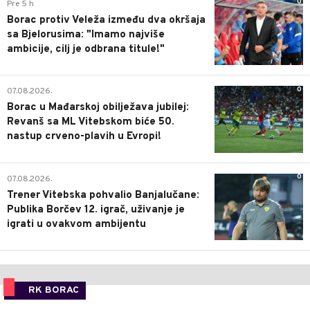
0
Pre 5 h
Borac protiv Veleža između dva okršaja
sa Bjelorusima: "Imamo najviše
ambicije, cilj je odbrana titule!"
0
07.08.2026.
Borac u Mađarskoj obilježava jubilej:
Revanš sa ML Vitebskom biće 50.
nastup crveno-plavih u Evropi!
0
07.08.2026.
Trener Vitebska pohvalio Banjalučane:
Publika Borčev 12. igrač, uživanje je
igrati u ovakvom ambijentu
RK BORAC