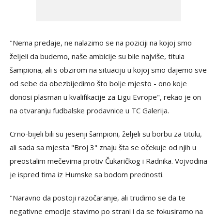
"Nema predaje, ne nalazimo se na poziciji na kojoj smo
željeli da budemo, naše ambicije su bile najviše, titula
šampiona, ali s obzirom na situaciju u kojoj smo dajemo sve
od sebe da obezbijedimo što bolje mjesto - ono koje
donosi plasman u kvalifikacije za Ligu Evrope", rekao je on
na otvaranju fudbalske prodavnice u TC Galerija.
Crno-bijeli bili su jesenji šampioni, željeli su borbu za titulu,
ali sada sa mjesta "Broj 3" znaju šta se očekuje od njih u
preostalim mečevima protiv Čukaričkog i Radnika. Vojvodina
je ispred tima iz Humske sa bodom prednosti.
"Naravno da postoji razočaranje, ali trudimo se da te
negativne emocije stavimo po strani i da se fokusiramo na