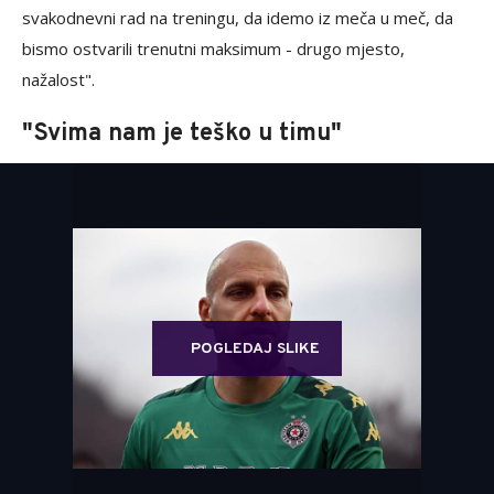
svakodnevni rad na treningu, da idemo iz meča u meč, da
bismo ostvarili trenutni maksimum - drugo mjesto,
nažalost".
"Svima nam je teško u timu"
POGLEDAJ SLIKE