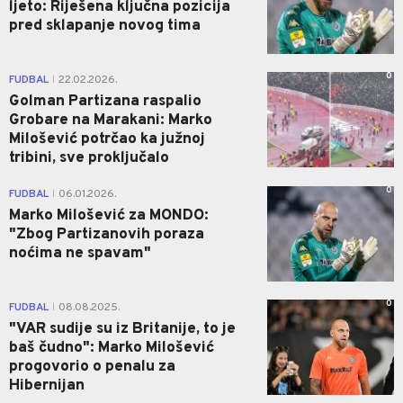
ljeto: Riješena ključna pozicija
pred sklapanje novog tima
0
FUDBAL
22.02.2026.
|
Golman Partizana raspalio
Grobare na Marakani: Marko
Milošević potrčao ka južnoj
tribini, sve proključalo
0
FUDBAL
06.01.2026.
|
Marko Milošević za MONDO:
"Zbog Partizanovih poraza
noćima ne spavam"
0
FUDBAL
08.08.2025.
|
"VAR sudije su iz Britanije, to je
baš čudno": Marko Milošević
progovorio o penalu za
Hibernijan