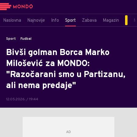
Naslovna
Najnovije
Info
Sport
Zabava
Magazin
M
Sport
Fudbal
Bivši golman Borca Marko
Milošević za MONDO:
"Razočarani smo u Partizanu,
ali nema predaje"
12.05.2026. / 19:44