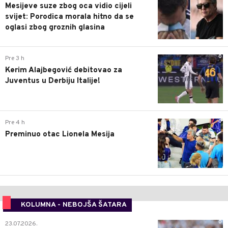
Mesijeve suze zbog oca vidio cijeli
svijet: Porodica morala hitno da se
oglasi zbog groznih glasina
0
Pre 3 h
Kerim Alajbegović debitovao za
Juventus u Derbiju Italije!
0
Pre 4 h
Preminuo otac Lionela Mesija
KOLUMNA - NEBOJŠA ŠATARA
0
23.07.2026.