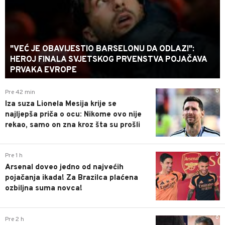
"VEĆ JE OBAVIJESTIO BARSELONU DA ODLAZI":
HEROJ FINALA SVJETSKOG PRVENSTVA POJAČAVA
PRVAKA EVROPE
0
Pre 42 min
Iza suza Lionela Mesija krije se
najljepša priča o ocu: Nikome ovo nije
rekao, samo on zna kroz šta su prošli
0
Pre 1 h
Arsenal doveo jedno od najvećih
pojačanja ikada! Za Brazilca plaćena
ozbiljna suma novca!
0
Pre 2 h