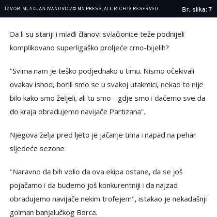
IZVOR: MLADJAN IVANOVIC/© MN PRESS, ALL RIGHTS RESERVED
Br. slika: 7
Da li su stariji i mlađi članovi svlačionice teže podnijeli
komplikovano superligaško proljeće crno-bijelih?
"Svima nam je teško podjednako u timu. Nismo očekivali
ovakav ishod, borili smo se u svakoj utakmici, nekad to nije
bilo kako smo željeli, ali tu smo - gdje smo i daćemo sve da
do kraja obradujemo navijače Partizana".
Njegova želja pred ljeto je jačanje tima i napad na pehar
sljedeće sezone.
"Naravno da bih volio da ova ekipa ostane, da se još
pojačamo i da budemo još konkurentniji i da najzad
obradujemo navijače nekim trofejem", istakao je nekadašnji
golman banjalučkog Borca.