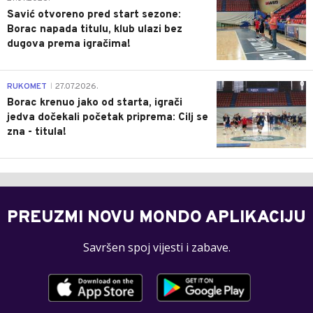
Savić otvoreno pred start sezone:
Borac napada titulu, klub ulazi bez
dugova prema igračima!
0
RUKOMET
27.07.2026.
|
Borac krenuo jako od starta, igrači
jedva dočekali početak priprema: Cilj se
zna - titula!
PREUZMI NOVU MONDO APLIKACIJU
Savršen spoj vijesti i zabave.