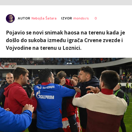
AUTOR
Nebojša Šatara
0
IZVOR
mondo.rs
Pojavio se novi snimak haosa na terenu kada je
došlo do sukoba između igrača Crvene zvezde i
Vojvodine na terenu u Loznici.