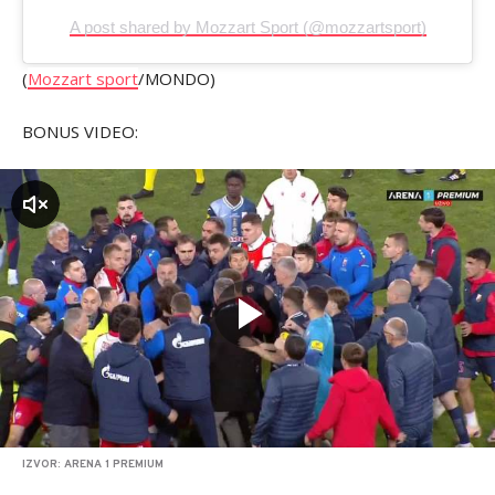
A post shared by Mozzart Sport (@mozzartsport)
(
Mozzart sport
/MONDO)
BONUS VIDEO:
zvuk
IZVOR: ARENA 1 PREMIUM