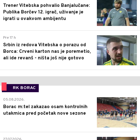
Trener Vitebska pohvalio Banjalučane:
Publika Borčev 12. igrač, uživanje je
igrati u ovakvom ambijentu
0
Pre 17 h
Srbin iz redova Vitebska o porazu od
Borca: Crveni karton nas je poremetio,
ali ide revanš - ništa još nije gotovo
RK BORAC
0
05.08.2026.
Borac m:tel zakazao osam kontrolnih
utakmica pred početak nove sezone
0
27.07.2026.