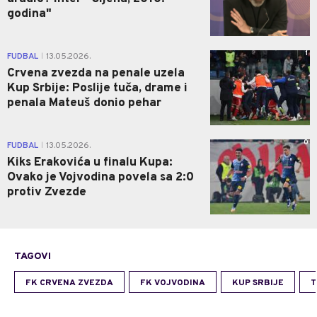
godina"
1
FUDBAL
13.05.2026.
|
Crvena zvezda na penale uzela
Kup Srbije: Poslije tuča, drame i
penala Mateuš donio pehar
0
FUDBAL
13.05.2026.
|
Kiks Erakovića u finalu Kupa:
Ovako je Vojvodina povela sa 2:0
protiv Zvezde
TAGOVI
FK CRVENA ZVEZDA
FK VOJVODINA
KUP SRBIJE
T