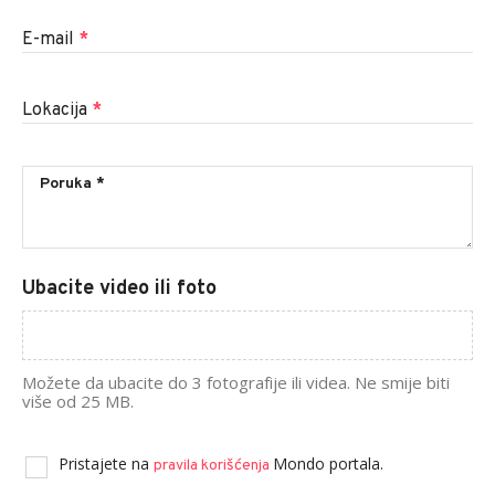
E-mail
*
Lokacija
*
Ubacite video ili foto
Možete da ubacite do 3 fotografije ili videa. Ne smije biti
više od 25 MB.
Pristajete na
Mondo portala.
pravila korišćenja