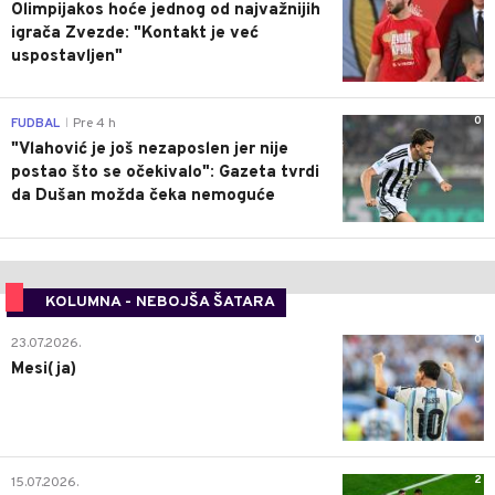
Olimpijakos hoće jednog od najvažnijih
igrača Zvezde: "Kontakt je već
uspostavljen"
0
FUDBAL
Pre 4 h
|
"Vlahović je još nezaposlen jer nije
postao što se očekivalo": Gazeta tvrdi
da Dušan možda čeka nemoguće
KOLUMNA - NEBOJŠA ŠATARA
0
23.07.2026.
Mesi(ja)
2
15.07.2026.