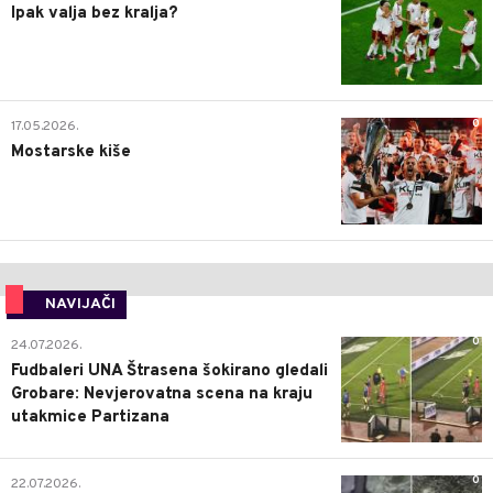
Ipak valja bez kralja?
0
17.05.2026.
Mostarske kiše
NAVIJAČI
0
24.07.2026.
Fudbaleri UNA Štrasena šokirano gledali
Grobare: Nevjerovatna scena na kraju
utakmice Partizana
0
22.07.2026.