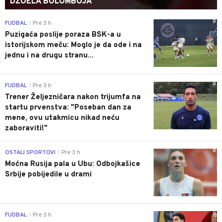
DŽOELA BOLOMBOJA
0
FUDBAL
Pre 3 h
|
Puzigaća poslije poraza BSK-a u
istorijskom meču: Moglo je da ode i na
jednu i na drugu stranu...
0
FUDBAL
Pre 3 h
|
Trener Željezničara nakon trijumfa na
startu prvenstva: "Poseban dan za
mene, ovu utakmicu nikad neću
zaboraviti!"
0
OSTALI SPORTOVI
Pre 3 h
|
Moćna Rusija pala u Ubu: Odbojkašice
Srbije pobijedile u drami
0
FUDBAL
Pre 3 h
|