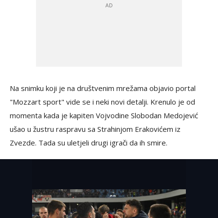
Na snimku koji je na društvenim mrežama objavio portal
"Mozzart sport" vide se i neki novi detalji. Krenulo je od
momenta kada je kapiten Vojvodine Slobodan Medojević
ušao u žustru raspravu sa Strahinjom Erakovićem iz
Zvezde. Tada su uletjeli drugi igrači da ih smire.