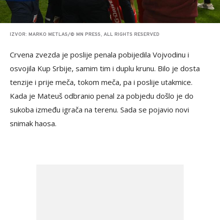
IZVOR: MARKO METLAS/© MN PRESS, ALL RIGHTS RESERVED
Crvena zvezda je poslije penala pobijedila Vojvodinu i
osvojila Kup Srbije, samim tim i duplu krunu. Bilo je dosta
tenzije i prije meča, tokom meča, pa i poslije utakmice.
Kada je Mateuš odbranio penal za pobjedu došlo je do
sukoba između igrača na terenu. Sada se pojavio novi
snimak haosa.