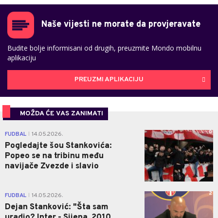
Naše vijesti ne morate da provjeravate
Budite bolje informisani od drugih, preuzmite Mondo mobilnu
aplikaciju
PREUZMI APLIKACIJU
MOŽDA ĆE VAS ZANIMATI
0
FUDBAL
14.05.2026.
|
Pogledajte šou Stankovića:
Popeo se na tribinu među
navijače Zvezde i slavio
2
FUDBAL
14.05.2026.
|
Dejan Stanković: "Šta sam
uradio? Inter - Sijena, 2010.