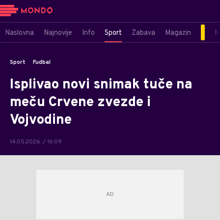
Naslovna
Najnovije
Info
Sport
Zabava
Magazin
M
Sport
Fudbal
Isplivao novi snimak tuče na
meču Crvene zvezde i
Vojvodine
14.05.2026. / 16:09