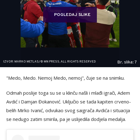
POGLEDAJ SLIKE
IZVOR: MARKO METLAS/© MN PRESS, ALL RIGHTS RESERVED
Br. slika: 7
"Medo, Medo. Nemoj Medo, nemoj", čuje se na snimku.
Odmah poslije toga su se u klinču našli i mlađi igrači, Adem
Avdić i Damjan Đokanović. Uključio se tada kapiten crveno-
belih Mirko Ivanić, odvukao svog saigrača Avdića i situacija
se nedugo zatim smirila, pa je uslijedila dodjela medalja.