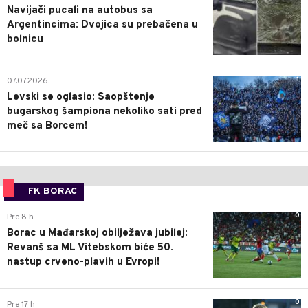
Navijači pucali na autobus sa
Argentincima: Dvojica su prebačena u
bolnicu
1
07.07.2026.
Levski se oglasio: Saopštenje
bugarskog šampiona nekoliko sati pred
meč sa Borcem!
FK BORAC
0
Pre 8 h
Borac u Mađarskoj obilježava jubilej:
Revanš sa ML Vitebskom biće 50.
nastup crveno-plavih u Evropi!
0
Pre 17 h