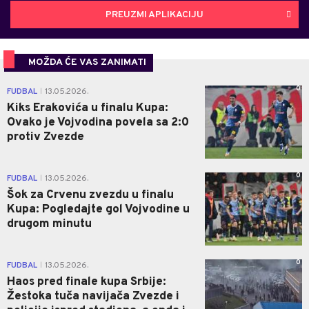
PREUZMI APLIKACIJU
MOŽDA ĆE VAS ZANIMATI
0
FUDBAL
13.05.2026.
|
Kiks Erakovića u finalu Kupa:
Ovako je Vojvodina povela sa 2:0
protiv Zvezde
0
FUDBAL
13.05.2026.
|
Šok za Crvenu zvezdu u finalu
Kupa: Pogledajte gol Vojvodine u
drugom minutu
0
FUDBAL
13.05.2026.
|
Haos pred finale kupa Srbije:
Žestoka tuča navijača Zvezde i