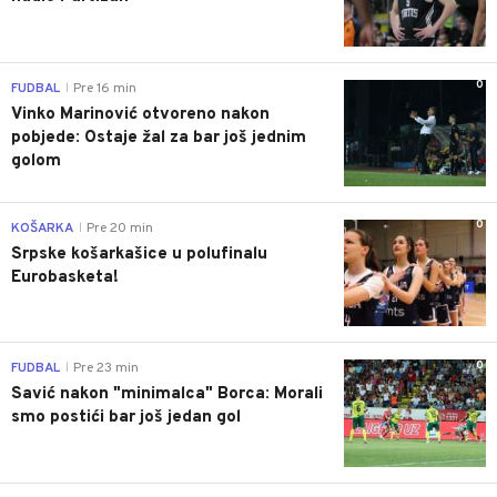
0
FUDBAL
Pre 16 min
|
Vinko Marinović otvoreno nakon
pobjede: Ostaje žal za bar još jednim
golom
0
KOŠARKA
Pre 20 min
|
Srpske košarkašice u polufinalu
Eurobasketa!
0
FUDBAL
Pre 23 min
|
Savić nakon "minimalca" Borca: Morali
smo postići bar još jedan gol