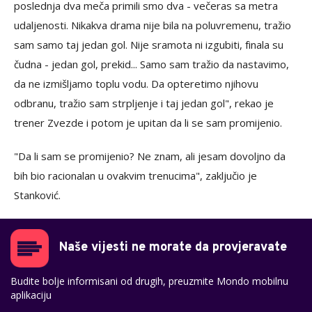
poslednja dva meča primili smo dva - večeras sa metra
udaljenosti. Nikakva drama nije bila na poluvremenu, tražio
sam samo taj jedan gol. Nije sramota ni izgubiti, finala su
čudna - jedan gol, prekid... Samo sam tražio da nastavimo,
da ne izmišljamo toplu vodu. Da opteretimo njihovu
odbranu, tražio sam strpljenje i taj jedan gol", rekao je
trener Zvezde i potom je upitan da li se sam promijenio.
"Da li sam se promijenio? Ne znam, ali jesam dovoljno da
bih bio racionalan u ovakvim trenucima", zaključio je
Stanković.
Naše vijesti ne morate da provjeravate
Budite bolje informisani od drugih, preuzmite Mondo mobilnu
aplikaciju