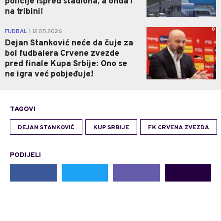
policije ispred stadiona, a onda i
na tribini!
0
FUDBAL
12.05.2026.
|
Dejan Stanković neće da čuje za
bol fudbalera Crvene zvezde
pred finale Kupa Srbije: Ono se
ne igra već pobjeđuje!
TAGOVI
DEJAN STANKOVIĆ
KUP SRBIJE
FK CRVENA ZVEZDA
PODIJELI