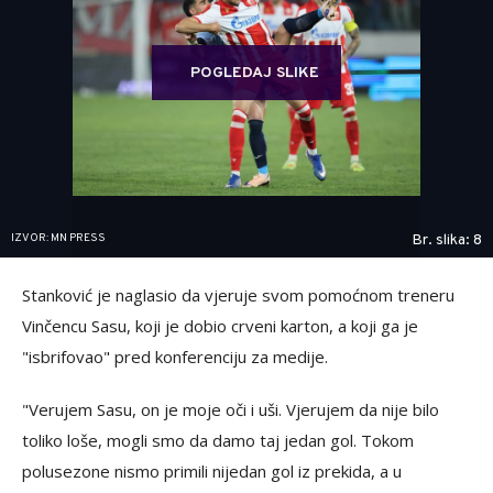
POGLEDAJ SLIKE
IZVOR: MN PRESS
Br. slika: 8
Stanković je naglasio da vjeruje svom pomoćnom treneru
Vinčencu Sasu, koji je dobio crveni karton, a koji ga je
"isbrifovao" pred konferenciju za medije.
"Verujem Sasu, on je moje oči i uši. Vjerujem da nije bilo
toliko loše, mogli smo da damo taj jedan gol. Tokom
polusezone nismo primili nijedan gol iz prekida, a u