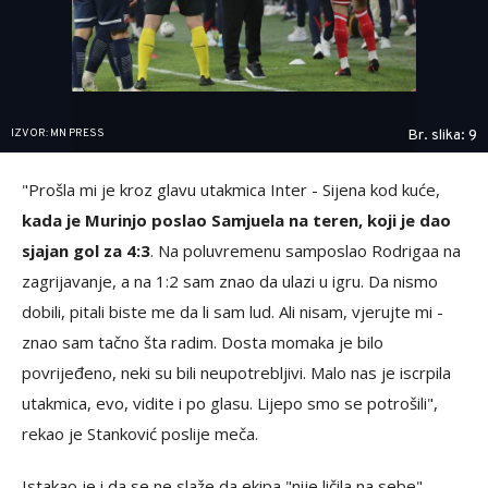
IZVOR: MN PRESS
Br. slika: 9
"Prošla mi je kroz glavu utakmica Inter - Sijena kod kuće,
kada je Murinjo poslao Samjuela na teren, koji je dao
sjajan gol za 4:3
. Na poluvremenu samposlao Rodrigaa na
zagrijavanje, a na 1:2 sam znao da ulazi u igru. Da nismo
dobili, pitali biste me da li sam lud. Ali nisam, vjerujte mi -
znao sam tačno šta radim. Dosta momaka je bilo
povrijeđeno, neki su bili neupotrebljivi. Malo nas je iscrpila
utakmica, evo, vidite i po glasu. Lijepo smo se potrošili",
rekao je Stanković poslije meča.
Istakao je i da se ne slaže da ekipa "nije ličila na sebe",