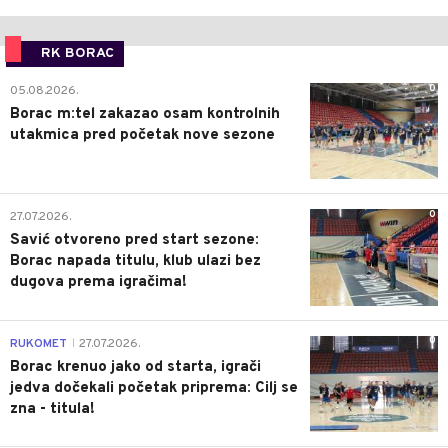
RK BORAC
0
05.08.2026.
Borac m:tel zakazao osam kontrolnih
utakmica pred početak nove sezone
0
27.07.2026.
Savić otvoreno pred start sezone:
Borac napada titulu, klub ulazi bez
dugova prema igračima!
0
RUKOMET
27.07.2026.
|
Borac krenuo jako od starta, igrači
jedva dočekali početak priprema: Cilj se
zna - titula!