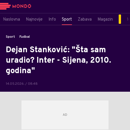
Naslovna
Najnovije
Info
Sport
Zabava
Magazin
M
Sport
Fudbal
Dejan Stanković: "Šta sam
uradio? Inter - Sijena, 2010.
godina"
14.05.2026. / 08:48