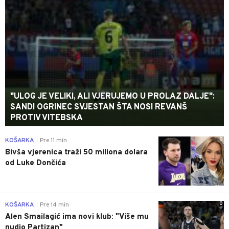
"ULOG JE VELIKI, ALI VJERUJEMO U PROLAZ DALJE":
SANDI OGRINEC SVJESTAN ŠTA NOSI REVANŠ
PROTIV VITEBSKA
0
KOŠARKA
Pre 11 min
|
Bivša vjerenica traži 50 miliona dolara
od Luke Dončića
0
KOŠARKA
Pre 14 min
|
Alen Smailagić ima novi klub: "Više mu
nudio Partizan"