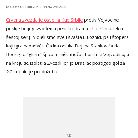
IZVOR: YOUTUBE/FK CRVENA ZVEZDA
Crvena zvezda je osvojila Kup Srbije
protiv Vojvodine
poslije boljeg izvođenja penala i drama je riješena tek u
šestoj seriji. Vidjeli smo sve i svašta u Loznici, pa i štopera
koji igra napadača. Čudna odluka Dejana Stankovića da
Rodrigao "glumi" špica u finišu meča zbunila je Vojvodinu, a
na kraju se isplatila Zvezdi jer je Brazilac postigao gol za
2:2 i donio je produžetke.