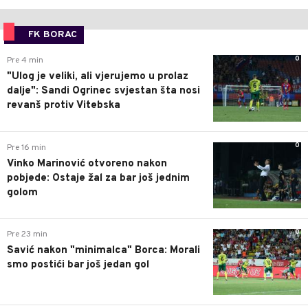
FK BORAC
0
Pre 4 min
"Ulog je veliki, ali vjerujemo u prolaz
dalje": Sandi Ogrinec svjestan šta nosi
revanš protiv Vitebska
0
Pre 16 min
Vinko Marinović otvoreno nakon
pobjede: Ostaje žal za bar još jednim
golom
0
Pre 23 min
Savić nakon "minimalca" Borca: Morali
smo postići bar još jedan gol