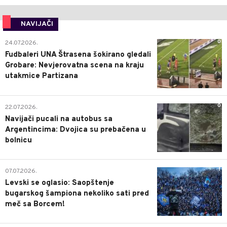
NAVIJAČI
0
24.07.2026.
Fudbaleri UNA Štrasena šokirano gledali
Grobare: Nevjerovatna scena na kraju
utakmice Partizana
0
22.07.2026.
Navijači pucali na autobus sa
Argentincima: Dvojica su prebačena u
bolnicu
1
07.07.2026.
Levski se oglasio: Saopštenje
bugarskog šampiona nekoliko sati pred
meč sa Borcem!