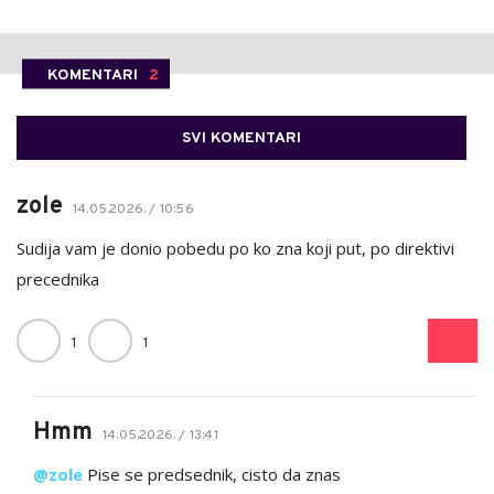
KOMENTARI
2
SVI KOMENTARI
zole
14.05.2026. / 10:56
Sudija vam je donio pobedu po ko zna koji put, po direktivi
precednika
1
1
Hmm
14.05.2026. / 13:41
@zole
Pise se predsednik, cisto da znas